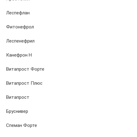
Леспефлан
Фитонефрол
Леспенефрил
Канефрон Н
Витапрост Форте
Витапрост Плюс
Витапрост
Бруснивер
Спеман Форте