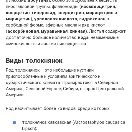
(гликозид
арбутина
), около 30% дубильных веществ
пирогалловой группы, флавоноиды (
изокверцитрин
,
кверцетин
,
гиперозид
,
кверцитрин
,
мирицитрин
и
мирицетин
),
урсоловая кислота
,
гидрохинон
в
свободной форме, эфирные масла и ряд кислот
(
аскорбиновая
,
муравьиная
,
хинная
). Листья содержат
достаточно большое количество
йода
, незаменимые
аминокислоты и азотистые вещества.
Виды толокнянок
Род толокнянок – это небольшие кустики,
приспособленные к условиям арктического и
субарктического климата. Произрастают в Северной
Америке, Северной Европе, Сибири, в горах Центральной
Америки.
Род насчитывает более 75 видов, среди которых:
толокнянка кавказская (Arctostaphylos caucasica
Lipsch);