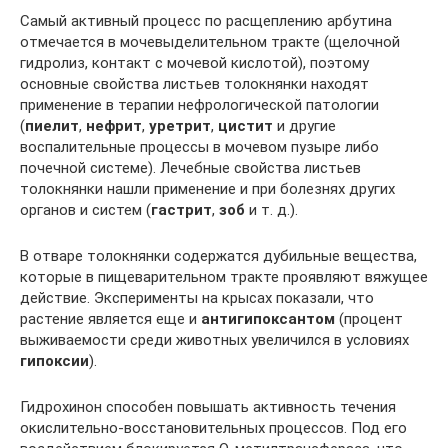
Самый активный процесс по расщеплению арбутина
отмечается в мочевыделительном тракте (щелочной
гидролиз, контакт с мочевой кислотой), поэтому
основные свойства листьев толокнянки находят
применение в терапии нефрологической патологии
(
пиелит
,
нефрит
,
уретрит
,
цистит
и другие
воспалительные процессы в мочевом пузыре либо
почечной системе). Лечебные свойства листьев
толокнянки нашли применение и при болезнях других
органов и систем (
гастрит
,
зоб
и т. д.).
В отваре толокнянки содержатся дубильные вещества,
которые в пищеварительном тракте проявляют вяжущее
действие. Эксперименты на крысах показали, что
растение является еще и
антигипоксантом
(процент
выживаемости среди животных увеличился в условиях
гипоксии
).
Гидрохинон способен повышать активность течения
окислительно-восстановительных процессов. Под его