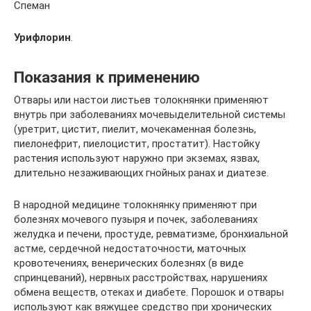
Спеман
Урифлорин
.
Показания к применению
Отвары или настои листьев толокнянки применяют
внутрь при заболеваниях мочевыделительной системы
(уретрит, цистит, пиелит, мочекаменная болезнь,
пиелонефрит, пиелоцистит, простатит). Настойку
растения используют наружно при экземах, язвах,
длительно незаживающих гнойных ранах и диатезе.
В народной медицине толокнянку применяют при
болезнях мочевого пузыря и почек, заболеваниях
желудка и печени, простуде, ревматизме, бронхиальной
астме, сердечной недостаточности, маточных
кровотечениях, венерических болезнях (в виде
спринцеваний), нервных расстройствах, нарушениях
обмена веществ, отеках и диабете. Порошок и отвары
используют как вяжущее средство при хронических