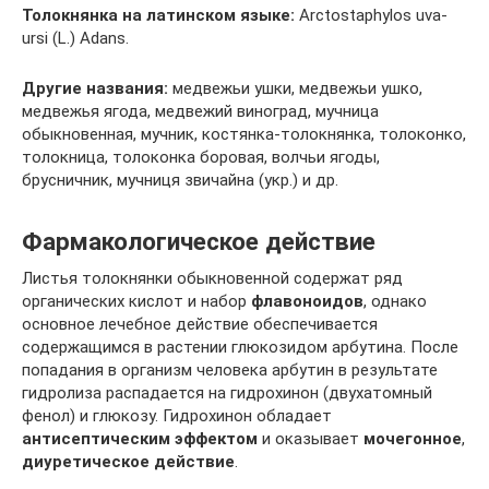
Толокнянка на латинском
языке:
Arctostaphylos uva-
ursi (L.) Adans.
Другие названия:
медвежьи ушки, медвежьи ушко,
медвежья ягода, медвежий виноград, мучница
обыкновенная, мучник, костянка-толокнянка, толоконко,
толокница, толоконка боровая, волчьи ягоды,
брусничник, мучниця звичайна (укр.) и др.
Фармакологическое действие
Листья толокнянки обыкновенной содержат ряд
органических кислот и набор
флавоноидов
, однако
основное лечебное действие обеспечивается
содержащимся в растении глюкозидом арбутина. После
попадания в организм человека арбутин в результате
гидролиза распадается на гидрохинон (двухатомный
фенол) и глюкозу. Гидрохинон обладает
антисептическим эффектом
и оказывает
мочегонное
,
диуретическое действие
.