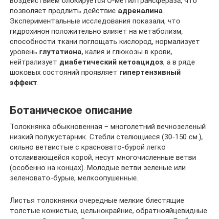
воздействием блокируется О-метилтрансфераза, что
позволяет продлить действие
адреналина
.
Экспериментальные исследования показали, что
гидрохинон положительно влияет на метаболизм,
способности ткани поглощать кислород, нормализует
уровень
глутатиона
, калия и глюкозы в крови,
нейтрализует
диабетический кетоацидоз
, а в ряде
шоковых состояний проявляет
гипертензивный
эффект
.
Ботаническое описание
Толокнянка обыкновенная – многолетний вечнозеленый
низкий полукустарник. Стебли стелющиеся (30-150 см.),
сильно ветвистые с красновато-бурой легко
отслаивающейся корой, несут многочисленные ветви
(особенно на концах). Молодые ветви зеленые или
зеленовато-бурые, мелкоопушенные.
Листья толокнянки очередные мелкие блестящие
толстые кожистые, цельнокрайние, обратнояйцевидные