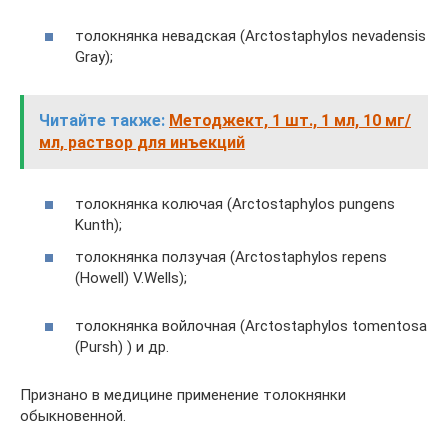
толокнянка невадская (Arctostaphylos nevadensis
Gray);
Читайте также:
Методжект, 1 шт., 1 мл, 10 мг/
мл, раствор для инъекций
толокнянка колючая (Arctostaphylos pungens
Kunth);
толокнянка ползучая (Arctostaphylos repens
(Howell) V.Wells);
толокнянка войлочная (Arctostaphylos tomentosa
(Pursh) ) и др.
Признано в медицине применение толокнянки
обыкновенной.