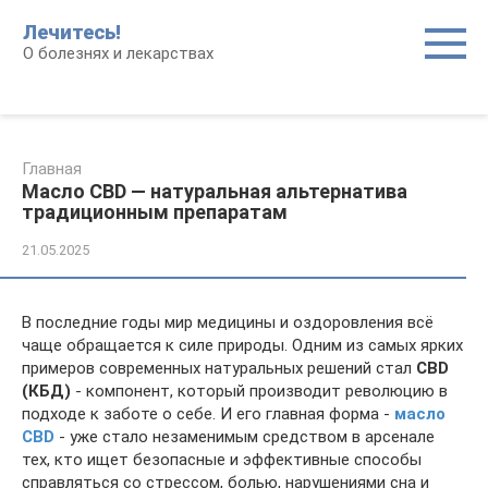
Перейти
Лечитесь!
к
О болезнях и лекарствах
контенту
Главная
Масло CBD — натуральная альтернатива
традиционным препаратам
21.05.2025
В последние годы мир медицины и оздоровления всё
чаще обращается к силе природы. Одним из самых ярких
примеров современных натуральных решений стал
CBD
(КБД)
- компонент, который производит революцию в
подходе к заботе о себе. И его главная форма -
масло
CBD
- уже стало незаменимым средством в арсенале
тех, кто ищет безопасные и эффективные способы
справляться со стрессом, болью, нарушениями сна и