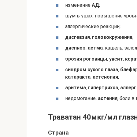
изменение
АД
;
шум в ушах, повышение уров
аллергические реакции;
дисгевзия
,
головокружение
;
диспноэ
,
астма
, кашель, зало
эрозия роговицы
,
увеит
,
кера
синдром сухого глаза
,
блефа
катаракта
,
астенопия
;
эритема
,
гипертрихоз
,
аллерг
недомогание,
астения
, боли в
Траватан 40мкг/мл глаз
Страна