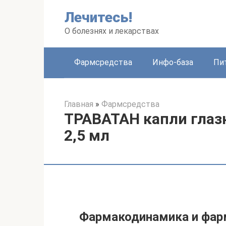
Перейти
Лечитесь!
к
контенту
О болезнях и лекарствах
Фармсредства
Инфо-база
Пи
Главная
»
Фармсредства
ТРАВАТАН капли глазн
2,5 мл
Фармакодинамика и фар