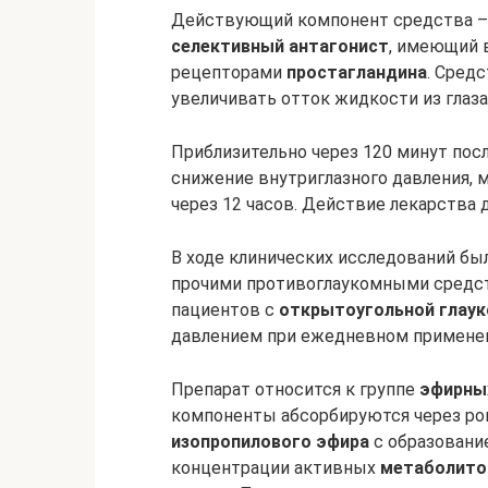
Действующий компонент средства –
селективный антагонист
, имеющий 
рецепторами
простагландина
. Сред
увеличивать отток жидкости из глаза
Приблизительно через 120 минут пос
снижение внутриглазного давления,
через 12 часов. Действие лекарства д
В ходе клинических исследований был
прочими противоглаукомными средст
пациентов с
открытоугольной глау
давлением при ежедневном применен
Препарат относится к группе
эфирны
компоненты абсорбируются через рог
изопропилового эфира
с образовани
концентрации активных
метаболито