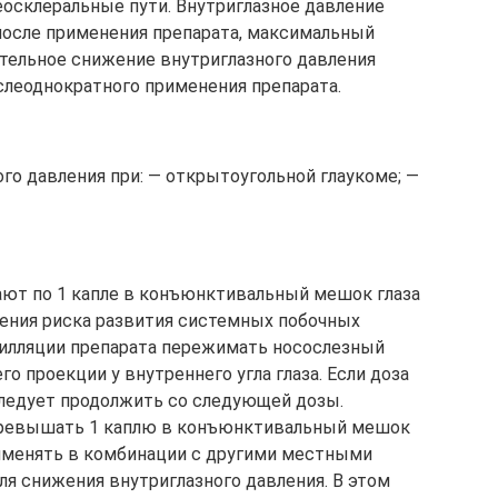
еосклеральные пути. Внутриглазное давление
 после применения препарата, максимальный
ительное снижение внутриглазного давления
слеоднократного применения препарата.
о давления при: — открытоугольной глаукоме; —
ают по 1 капле в конъюнктивальный мешок глаза
ьшения риска развития системных побочных
илляции препарата пережимать носослезный
го проекции у внутреннего угла глаза. Если доза
следует продолжить со следующей дозы.
 превышать 1 каплю в конъюнктивальный мешок
рименять в комбинации с другими местными
я снижения внутриглазного давления. В этом