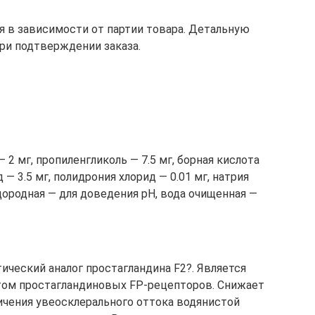
 в зависимости от партии товара. Детальную
ри подтверждении заказа.
2 мг, пропиленгликоль — 7.5 мг, борная кислота
д — 3.5 мг, полидрония хлорид — 0.01 мг, натрия
дородная — для доведения pH, вода очищенная —
ический аналог простагландина F2?. Является
ом простагландиновых FP-рецепторов. Снижает
личения увеосклерального оттока водянистой