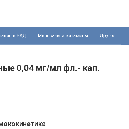
тание и БАД
Минералы и витамины
Другое
ые 0,04 мг/мл фл.- кап.
макокинетика