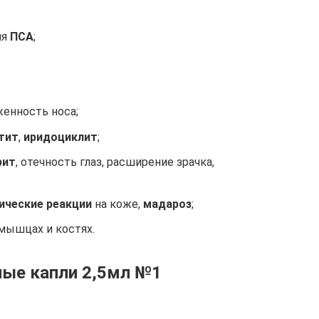
ня
ПСА
;
женность носа;
тит
,
иридоциклит
;
рит
, отечность глаз, расширение зрачка,
ические реакции
на коже,
мадароз
;
 мышцах и костях.
ные капли 2,5мл №1