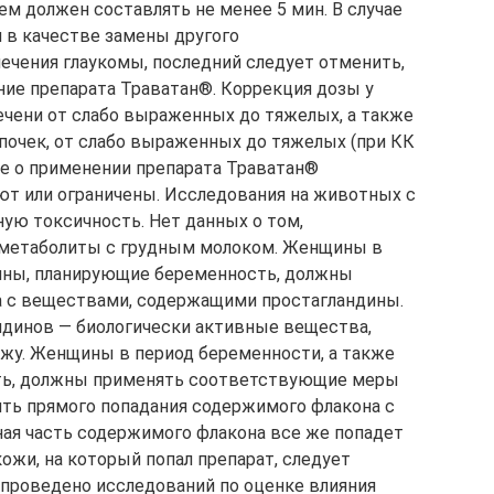
м должен составлять не менее 5 мин. В случае
я в качестве замены другого
лечения глаукомы, последний следует отменить,
ние препарата Траватан®. Коррекция дозы у
чени от слабо выраженных до тяжелых, а также
почек, от слабо выраженных до тяжелых (при КК
ые о применении препарата Траватан®
 или ограничены. Исследования на животных с
ую токсичность. Нет данных о том,
и метаболиты с грудным молоком. Женщины в
ины, планирующие беременность, должны
а с веществами, содержащими простагландины.
ндинов — биологически активные вещества,
жу. Женщины в период беременности, а также
ь, должны применять соответствующие меры
ть прямого попадания содержимого флакона с
ная часть содержимого флакона все же попадет
кожи, на который попал препарат, следует
проведено исследований по оценке влияния