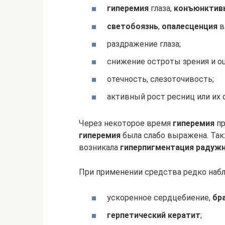
гиперемия
глаза,
конъюнктив
светобоязнь
,
опалесценция
в
раздражение глаза;
снижение остроты зрения и ощ
отечность, слезоточивость;
активный рост ресниц или их 
Через некоторое время
гиперемия
пр
гиперемия
была слабо выражена. Так
возникала
гиперпигментация радуж
При применении средства редко наб
ускоренное сердцебиение,
бр
герпетический кератит
;