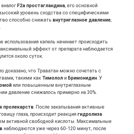
 аналог
F2а простагландина
, его основной
высокий уровень сходства со специфическими
ство способно снижать
внутриглазное давление
,
.
ле использования капель начинает происходить
 максимальный эффект от препарата наблюдается
лится около суток.
о доказано, что Траватан можно сочетать с
вами, такими как
Тимолол
и
Бримонидин
. У
комой
или повышенным внутриглазным
ии давление снижалось примерно на 30%.
х пролекарств
. После закапывания активные
овицу глаза, происходит реакция
гидролиза
ем активной свободной кислоты. Максимальные
в
наблюдаются уже через 60-120 минут, после