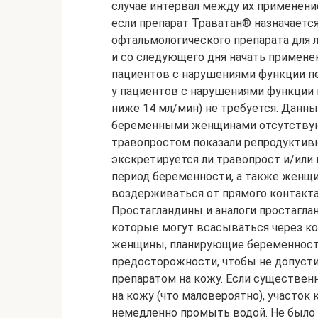
случае интервал между их применение
если препарат Траватан® назначаетс
офтальмологического препарата для 
и со следующего дня начать примене
пациентов с нарушениями функции пе
у пациентов с нарушениями функции 
ниже 14 мл/мин) не требуется. Данн
беременными женщинами отсутствуют
травопростом показали репродуктивн
экскретируется ли травопрост и/ил
период беременности, а также женщ
воздерживаться от прямого контакт
Простагландины и аналоги простагла
которые могут всасываться через ко
женщины, планирующие беременност
предосторожности, чтобы не допусти
препаратом на кожу. Если существен
на кожу (что маловероятно), участок 
немедленно промыть водой. Не было 