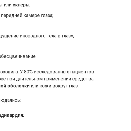
ы
или
склеры
;
 передней камере глаза;
ущение инородного тела в глазу;
обесцвечивание.
оходила. У 80% исследованных пациентов
же при длительном применении средства
ной оболочки
или кожи вокруг глаз.
людались:
адикардия
;