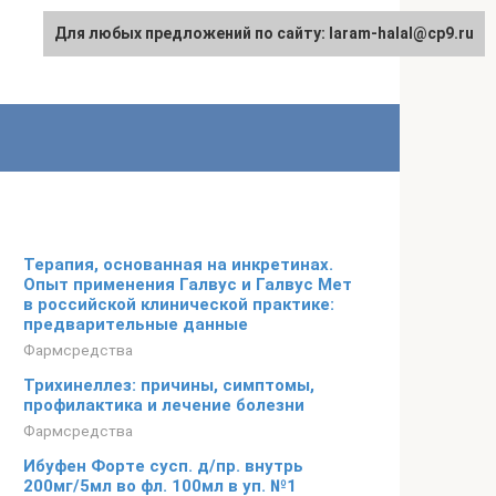
Для любых предложений по сайту: laram-halal@cp9.ru
Терапия, основанная на инкретинах.
Опыт применения Галвус и Галвус Мет
в российской клинической практике:
предварительные данные
Фармсредства
Трихинеллез: причины, симптомы,
профилактика и лечение болезни
Фармсредства
Ибуфен Форте сусп. д/пр. внутрь
200мг/5мл во фл. 100мл в уп. №1