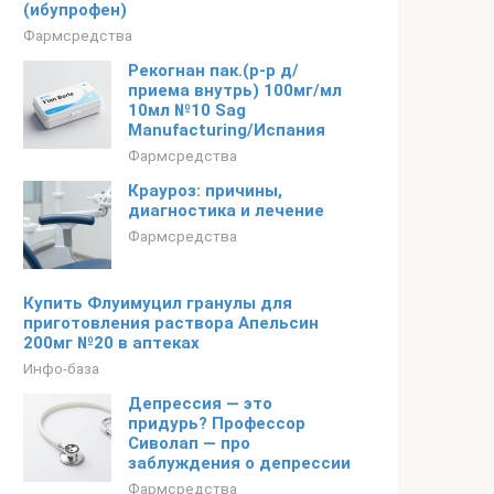
(ибупрофен)
Фармсредства
Рекогнан пак.(р-р д/
приема внутрь) 100мг/мл
10мл №10 Sag
Manufacturing/Испания
Фармсредства
Крауроз: причины,
диагностика и лечение
Фармсредства
Купить Флуимуцил гранулы для
приготовления раствора Апельсин
200мг №20 в аптеках
Инфо-база
Депрессия — это
придурь? Профессор
Сиволап — про
заблуждения о депрессии
Фармсредства