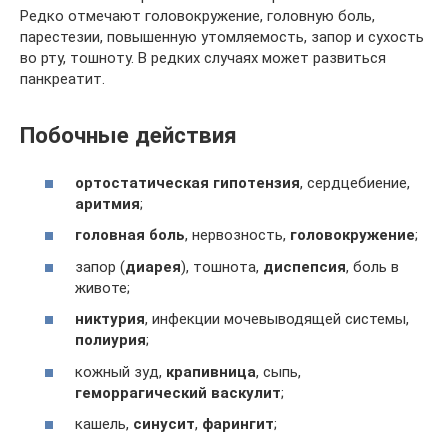
Редко отмечают головокружение, головную боль,
парестезии, повышенную утомляемость, запор и сухость
во рту, тошноту. В редких случаях может развиться
панкреатит.
Побочные действия
ортостатическая гипотензия
, сердцебиение,
аритмия
;
головная боль
, нервозность,
головокружение
;
запор (
диарея
), тошнота,
диспепсия
, боль в
животе;
никтурия
, инфекции мочевыводящей системы,
полиурия
;
кожный зуд,
крапивница
, сыпь,
геморрагический васкулит
;
кашель,
синусит
,
фарингит
;