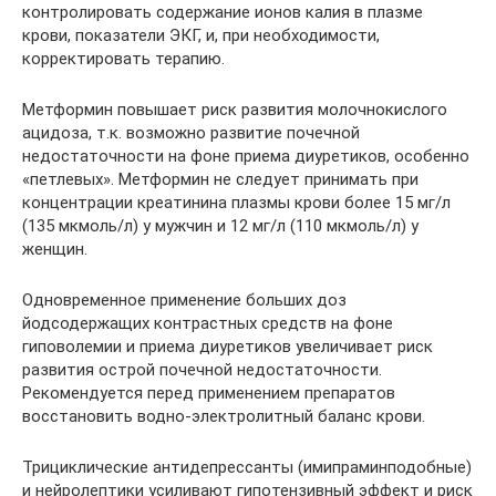
контролировать содержание ионов калия в плазме
крови, показатели ЭКГ, и, при необходимости,
корректировать терапию.
Метформин повышает риск развития молочнокислого
ацидоза, т.к. возможно развитие почечной
недостаточности на фоне приема диуретиков, особенно
«петлевых». Метформин не следует принимать при
концентрации креатинина плазмы крови более 15 мг/л
(135 мкмоль/л) у мужчин и 12 мг/л (110 мкмоль/л) у
женщин.
Одновременное применение больших доз
йодсодержащих контрастных средств на фоне
гиповолемии и приема диуретиков увеличивает риск
развития острой почечной недостаточности.
Рекомендуется перед применением препаратов
восстановить водно-электролитный баланс крови.
Трициклические антидепрессанты (имипраминподобные)
и нейролептики усиливают гипотензивный эффект и риск