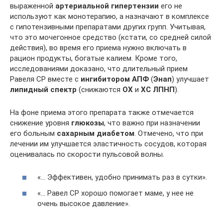
выраженной
артериальной гипертензии
его не
используют как монотерапию, а назначают в комплексе
с гипотензивными препаратами других групп. Учитывая,
что это мочегонное средство (кстати, со средней силой
действия), во время его приема нужно включать в
рацион продукты, богатые калием. Кроме того,
исследованиями доказано, что длительный прием
Равеля СР вместе с
ингибитором АПФ
(
Энап
) улучшает
липидный спектр
(снижаются
ОХ
и
ХС ЛПНП
).
На фоне приема этого препарата также отмечается
снижение уровня
глюкозы
, что важно при назначении
его больным
сахарным диабетом
. Отмечено, что при
лечении им улучшается эластичность сосудов, которая
оценивалась по скорости пульсовой волны.
«… Эффективен, удобно принимать раз в сутки».
«… Равел СР хорошо помогает маме, у нее не
очень высокое давление».