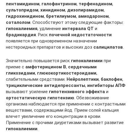
пентамидином
,
галофантрином
,
терфенадином
,
сультопридом
,
хинидином
,
дизопирамидом
,
гидрохинидином
,
бретилиумом
,
амиодароном
,
соталолом
. Способствуют этому следующие факторы:
гипокалиемия
, удлинение
интервала QT
и
брадикардия
. Риск
почечной недостаточности
появляется при одновременном назначении
нестероидных препаратов и высоких доз
салицилатов
.
Значительно повышается риск
гипокалиемии
при
приеме с
амфотерицином В
,
сердечными
гликозидами
,
глюкокортикостероидами
,
слабительными средствами.
Нейролептики
,
баклофен
,
трициклические антидепрессанты
,
ингибиторы АПФ
вызывают усиление
гипотензивного эффекта
и
ортостатическую гипотензию
. Обезвоживание
организма наблюдается при применении с контрастными
веществами, содержащими йод. Прием солей кальция
влечет увеличение его концентрации в крови.
Применение с прочими диуретиками вызывает развитие
гипокалиемии
.