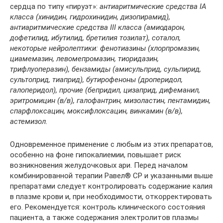
сердца по типу «пируэт»:
антиаритмические средства IA
класса (хинидин, гидрохинидин, дизопирамид),
антиаритмические средства III класса (амиодарон,
дофетилид, ибутилид, бретилия тозилат), соталол,
некоторые нейролептики: фенотиазины (хлорпромазин,
циамемазин, левомепромазин, тиоридазин,
трифлуоперазин), бензамиды (амисульприд, сульпирид,
сультоприд, тиаприд), бутирофеноны (дроперидол,
галоперидол), прочие (бепридил, цизаприд, дифеманил,
эритромицин (в/в), галофантрин, мизоластин, пентамидин,
спарфлоксацин, моксифлоксацин, винкамин (в/в),
астемизол.
Одновременное применение с любым из этих препаратов,
особенно на фоне гипокалиемии, повышает риск
возникновения желудочковых ари. Перед началом
комбинированной терапии Равел® CP и указанными выше
препаратами следует контролировать содержание калия
в плазме крови и, при необходимости, откорректировать
его. Рекомендуется: контроль клинического состояния
пациента, а также содержания электролитов плазмы