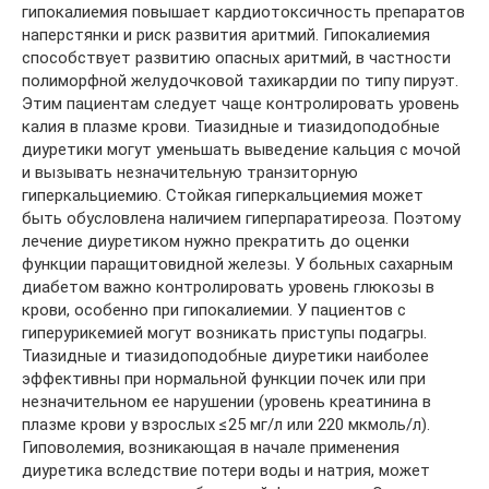
гипокалиемия повышает кардиотоксичность препаратов
наперстянки и риск развития аритмий. Гипокалиемия
способствует развитию опасных аритмий, в частности
полиморфной желудочковой тахикардии по типу пируэт.
Этим пациентам следует чаще контролировать уровень
калия в плазме крови. Тиазидные и тиазидоподобные
диуретики могут уменьшать выведение кальция с мочой
и вызывать незначительную транзиторную
гиперкальциемию. Стойкая гиперкальциемия может
быть обусловлена наличием гиперпаратиреоза. Поэтому
лечение диуретиком нужно прекратить до оценки
функции паращитовидной железы. У больных сахарным
диабетом важно контролировать уровень глюкозы в
крови, особенно при гипокалиемии. У пациентов с
гиперурикемией могут возникать приступы подагры.
Тиазидные и тиазидоподобные диуретики наиболее
эффективны при нормальной функции почек или при
незначительном ее нарушении (уровень креатинина в
плазме крови у взрослых ≤25 мг/л или 220 мкмоль/л).
Гиповолемия, возникающая в начале применения
диуретика вследствие потери воды и натрия, может