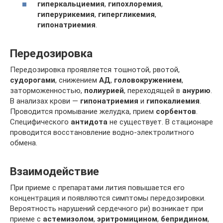
гиперкальциемия
,
гипохлоремия
,
гиперурикемия
,
гипергликемия
,
гипонатриемия
.
Передозировка
Передозировка проявляется тошнотой, рвотой,
судорогами
, снижением
АД
,
головокружением
,
заторможенностью,
полиурией
, переходящей в
анурию
.
В анализах крови —
гипонатриемия
и
гипокалиемия
.
Проводится промывание желудка, прием
сорбентов
.
Специфического
антидота
не существует. В стационаре
проводится восстановление водно-электролитного
обмена.
Взаимодействие
При приеме с препаратами лития повышается его
концентрация и появляются симптомы передозировки.
Вероятность нарушений сердечного ри) возникает при
приеме с
астемизолом
,
эритромицином
,
бепридином
,