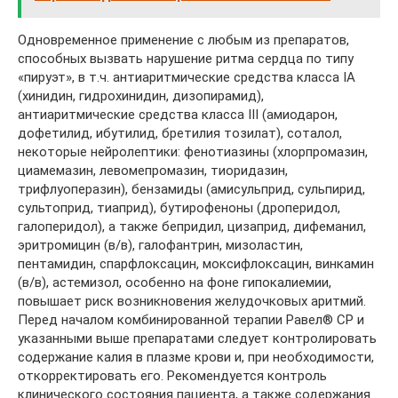
Одновременное применение с любым из препаратов,
способных вызвать нарушение ритма сердца по типу
«пируэт», в т.ч. антиаритмические средства класса IA
(хинидин, гидрохинидин, дизопирамид),
антиаритмические средства класса III (амиодарон,
дофетилид, ибутилид, бретилия тозилат), соталол,
некоторые нейролептики: фенотиазины (хлорпромазин,
циамемазин, левомепромазин, тиоридазин,
трифлуоперазин), бензамиды (амисульприд, сульпирид,
сультоприд, тиаприд), бутирофеноны (дроперидол,
галоперидол), а также бепридил, цизаприд, дифеманил,
эритромицин (в/в), галофантрин, мизоластин,
пентамидин, спарфлоксацин, моксифлоксацин, винкамин
(в/в), астемизол, особенно на фоне гипокалиемии,
повышает риск возникновения желудочковых аритмий.
Перед началом комбинированной терапии Равел® СР и
указанными выше препаратами следует контролировать
содержание калия в плазме крови и, при необходимости,
откорректировать его. Рекомендуется контроль
клинического состояния пациента, а также содержания