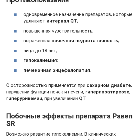
одновременное назначение препаратов, которые
удлиняют
интервал QT
;
повышенная чувствительность;
выраженная
почечная недостаточность
;
лица до 18 лет;
гипокалиемия
;
печеночная энцефалопатия
.
С осторожностью применяется при
сахарном диабете
,
нарушении функции почек и печени,
гиперпаратиреозе
,
гиперурикемии
, при увеличении
QT
.
Побочные эффекты препарата Равел
SR
Возможно развитие гипокалиемии. В клинических