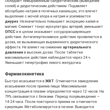
Обладает невыраженным салуретическим (выведение
солей) и диуретическим действием. Подавляет
абсорбцию натрия в почечных канальцах, это влечет
выделение с мочой хлора и натрия и усиливается
диурез
. Незначительно повышает экскрецию калия и
магния. Снижает тонус мускулатуры артерий, уменьшает
ОПСС
и в целом оказывает сосудорасширяющее
действие. Антигипертензивное действие проявляется в
дозах, не вызывающих выраженного диуретического
эффекта. Не влияет на снижение
артериального
давления
в высоких дозах. После таблетки
максимальное действие наблюдается через 24 ч.
Уменьшает гипертрофию левого желудочка.
Фармакокинетика
Быстро всасывается в
ЖКТ
. Отмечается замедление
всасывания после приема пищи. Максимальная
концентрация в плазме определяется через 12 часов. На
79% связывается с белками. Период полувыведения —
14-24 часа. После повторного приема не отмечается
кумуляции. Метаболизируется в печени. Выводится