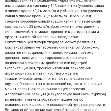
исследованиях гипокалиемию через 4–6 нед лечения
индапамидом отмечали у 10% пациентов (уровень калия
в плазме крови ≤3,4 ммоль/л) и у 4% пациентов (уровень
калия в плазме крови ≤3,2 ммоль/л). Через 12 нед
среднее снижение концентрации калия в плазме крови
составляло 0,23 ммоль/л. Возможны гипонатриемия с
гиповолемией, что может привести к дегидратации и
ортостатической гипотензии; вследствие
сопутствующей потери хлоридов может развиться
компенсаторный метаболический алкалоз. Возможно
развитие гиперурикемии и гипергликемии, поэтому
препарат следует с осторожностью назначать
пациентам с сахарным диабетом или подагрой.
Гиперкальциемия, тромбоцитопения, лейкопения,
агранулоцитоз, аплазия костного мозга и
гемолитическая анемия отмечаются в единичных
случаях. У пациентов с печеночной недостаточностью
может развиться печеночная энцефалопатия.
Аллергические реакции (макулопапулезная сыпь, пурпура)
возникают главным образом у пациентов со
склонностью к реакциям повышенной чувствительности.
Возможно обострение системной красной волчанки.