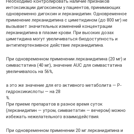
Необходимо контролировать наличие признаков
интоксикации дигоксином у пациентов, принимающих
одновременно дигоксин и лерканидипин. Одновременное
применение лерканидипина с циметидином (до 800 мг) не
вызывает значительных изменений концентрации
лерканидипина в плазме крови. При высоких дозах
циметидина могут увеличиваться биодоступность и
антигипертензивное действие лерканидипина.
При одновременном применении лерканидипина (20 мг) и
симвастатина (40 мг), значение AUC для симвастатина
увеличивалось на 56
%,
а это же значение для его активного метаболита — Р-
гидроксикислоты — на 28
%.
При приеме препаратов в разное время суток
(лерканидипин — утром, симваетатин — вечером) можно
избежать нежелательного взаимодействия.
При одновременном применении 20 мг лерканидипина и