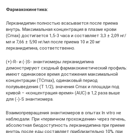
Фармакокинетика:
Лерканидипин полностью всасывается после приема
внутрь. Максимальная концентрация в плазме крови
(Сmax) достигается 1,5-3 часа и составляет 3,3 ± 2,09 нг/
мл и 7,66 ± 5,90 нг/мл после приема 10 и 20 мг
лерканидипина, соответственно.
(+)-R- и (-)S- энантиомеры лерканидипина
демонстрируют сходный фармакокинетический профиль:
имеют одинаковое время достижения максимальной
концентрации (ТСmax), одинаковый период
полувыведения (Т 1/2); значения Сmax и площади под
кривой – «концентрация-время» (AUC) в 1,2 раза выше
для (-)-S энантиомера.
Взаимопревращения энантиомеров в опытах In vitro не
наблюдали. При «первичном прохождении» через печень,
абсолютная биодоступность лерканидипина при приеме
внутрь после еды составляет приблизительно 10%, при