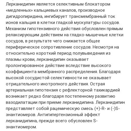
Лерканидипин является селективным блокатором
«медленных» кальциевых каналов, производное
дигидропиридина, ингибирует трансмембранный ток
ионов кальция в клетки гладкой мускулатуры сосудов.
Механизм гипотензивного действия обусловлен прямым
релаксирующим действием на гладко-мышечные клетки
сосудов, в результате чего снижается общее
периферическое сопротивление сосудов. Несмотря на
относительно короткий период полувыведения из
плазмы крови, лерканидипин оказывает
пролонгированное действие вследствие высокого
коэффициента мембранного распределения. Благодаря
высокой сосудистой селективности не оказывает
отрицательного инотропного действия. Острая
артериальная гипотензия с рефлекторной тахикардией
возникает редко благодаря постепенному развитию
вазодилатации при приеме лерканидипина. Лерканидипин
представляет собой рацемическую смесь (+)-R- и (-)S-
энантиомеров. Антигипертензионный эффект
лерканидипина, прежде всего обусловлен S-
энантиомером.