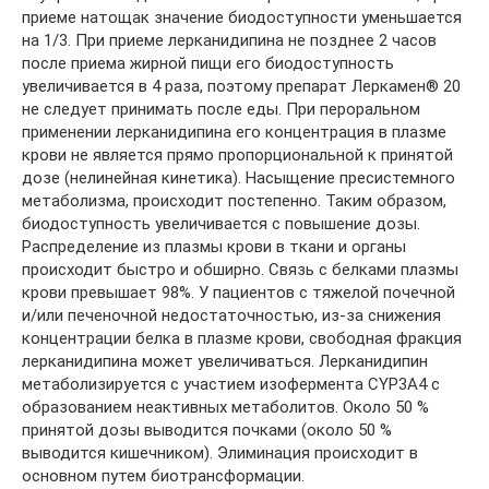
приеме натощак значение биодоступности уменьшается
на 1/3. При приеме лерканидипина не позднее 2 часов
после приема жирной пищи его биодоступность
увеличивается в 4 раза, поэтому препарат Леркамен® 20
не следует принимать после еды. При пероральном
применении лерканидипина его концентрация в плазме
крови не является прямо пропорциональной к принятой
дозе (нелинейная кинетика). Насыщение пресистемного
метаболизма, происходит постепенно. Таким образом,
биодоступность увеличивается с повышение дозы.
Распределение из плазмы крови в ткани и органы
происходит быстро и обширно. Связь с белками плазмы
крови превышает 98%. У пациентов с тяжелой почечной
и/или печеночной недостаточностью, из-за снижения
концентрации белка в плазме крови, свободная фракция
лерканидипина может увеличиваться. Лерканидипин
метаболизируется с участием изофермента CYP3A4 с
образованием неактивных метаболитов. Около 50 %
принятой дозы выводится почками (около 50 %
выводится кишечником). Элиминация происходит в
основном путем биотрансформации.