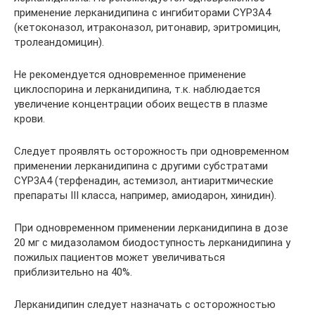
применение лерканидипина с ингибиторами CYP3A4
(кетоконазол, итраконазол, ритонавир, эритромицин,
тролеандомицин).
Не рекомендуется одновременное применение
циклоспорина и лерканидипина, т.к. наблюдается
увеличение концентрации обоих веществ в плазме
крови.
Следует проявлять осторожность при одновременном
применении лерканидипина с другими субстратами
CYP3A4 (терфенадин, астемизол, антиаритмические
препараты III класса, например, амиодарон, хинидин).
При одновременном применении лерканидипина в дозе
20 мг с мидазоламом биодоступность лерканидипина у
пожилых пациентов может увеличиваться
приблизительно на 40%.
Лерканидипин следует назначать с осторожностью