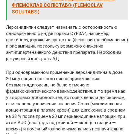
ФЛЕМОКЛАВ СОЛЮТАБ® (FLEMOCLAV
SOLUTAB®)
Лерканидипин следует назначать с осторожностью
одновременно с индукторами CYP3A4, например,
противосудорожные средства (фенитоин, карбамазепин)
и рифампицин, поскольку возможно снижение
антигипертензивного действия препарата. Необходим
регулярный контроль АД.
При одновременном применении лерканидипина в дозе
20 мг у пациентов, постоянно принимающих
бетаметилдигоксин, не было отмечено
фармакокинетического взаимодействия, в то время как
у здоровых добровольцев, которых лечили дигоксином,
отмечалось увеличение значения Сmax (максимальная
концентрация в плазме крови) для дигоксина в среднем
на 33 % после приема 20 мг лерканидипина натощак, при
этом AUC (площадь под кривой — «концентрация —
время») и почечный клиренс изменялись незначительно.