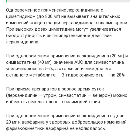
Одновременное применение лерканидипина с
циметидином (до 800 мг) не вызывает значительных
изменений концентрации лерканидипина в плазме крови.
При высоких дозах циметидина могут увеличиваться
биодоступность и антигипертензивное действие
лерканидипина.
При одновременном применении лерканидипина (20 мг) и
симвастатина (40 мг), значение AUC для симвастатина
увеличивалось на 56%, а это же значение для его
активного метаболита — β-гидроксикислоты — на 28%
.
При приеме препаратов в разное время суток
(лерканидипин — утром, симвастатин — вечером) можно
избежать нежелательного взаимодействия.
При одновременном применении лерканидипина в дозе
20 мг и варфарина у здоровых добровольцев изменений
фармакокинетики варфарина не наблюдалось.