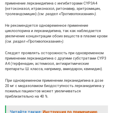
применение лерканидипина с ингибиторами CYP3A4
(кетоконазол, итраконазол, ритонавир, эритромицин,
тролеандомицин)
(см. раздел «Противопоказания»).
Не рекомендуется одновременное применение
циклоспорина и лерканидипина, так как наблюдается
увеличение концентрации обоих веществ в плазме крови
(см. раздел «Противопоказания»).
Следует проявлять осторожность при одновременном
применении лерканидипина с другими субстратами CYP3
А4 (терфенадин, астемизол, антиаритмические
препараты Ш. класса, например, амиодарон, квинидин).
При одновременном применении лерканидипина в дозе
20 мг с мидазоламом биодоступность лерканидипина у
пожилых пациентов может увеличиваться
приблизительно на 40
%.
Читайте также:
Инструкция по применению