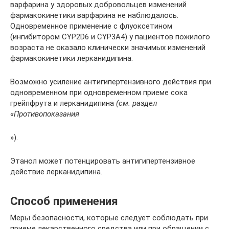
варфарина у здоровых добровольцев изменений
фармакокинетики варфарина не наблюдалось.
Одновременное применение с флуоксетином
(ингибитором CYP2D6 и CYP3A4) у пациентов пожилого
возраста не оказало клинически значимых изменений
фармакокинетики лерканидипина.
Возможно усиление антигипертензивного действия при
одновременном при одновременном приеме сока
грейпфрута и лерканидипина
(см. раздел
«Противопоказания
»).
Этанол может потенцировать антигипертензивное
действие лерканидипина.
Способ применения
Меры безопасности, которые следует соблюдать при
приеме лекарственного средства или при обращении с