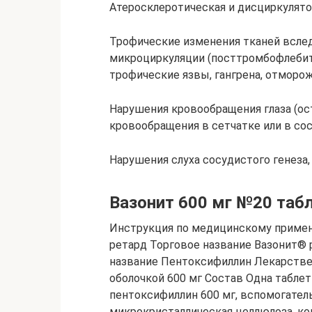
Атеросклеротическая и дисциркулято
Трофические изменения тканей вслед
микроциркуляции (посттромбофлебит
трофические язвы, гангрена, отморож
Нарушения кровообращения глаза (ос
кровообращения в сетчатке или в сос
Нарушения слуха сосудистого генеза
Вазонит 600 мг №20 табл
Инструкция по медицинскому приме
ретард Торговое название Вазонит®
название Пентоксифиллин Лекарстве
оболочкой 600 мг Состав Одна табле
пентоксифиллин 600 мг, вспомогател
микрокристаллическая целлюлоза, ко