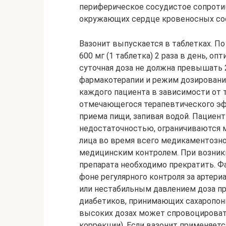
периферическое сосудистое сопротив
окружающих сердце кровеносных со
Вазонит выпускается в таблетках. П
600 мг (1 таблетка) 2 раза в день, о
суточная доза не должна превышать 
фармакотерапии и режим дозировани
каждого пациента в зависимости от 
отмечающегося терапевтического эф
приема пищи, запивая водой. Пациен
недостаточностью, ограничиваются м
лица во время всего медикаментозн
медицинским контролем. При возник
препарата необходимо прекратить. 
фоне регулярного контроля за артер
или нестабильным давлением доза пр
диабетиков, принимающих сахаропон
высоких дозах может спровоцировать
коррекции). Если вазонит применяет