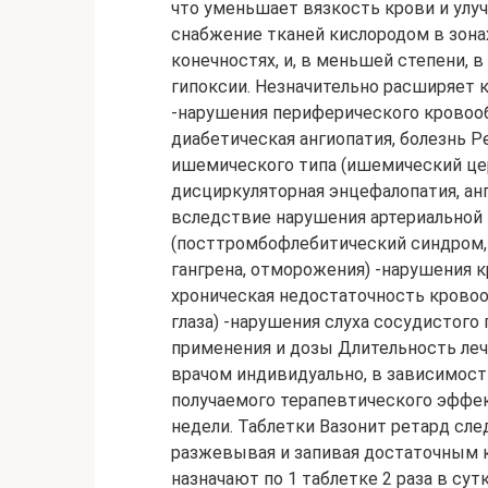
что уменьшает вязкость крови и улу
снабжение тканей кислородом в зона
конечностях, и, в меньшей степени, 
гипоксии. Незначительно расширяет 
-нарушения периферического кровоо
диабетическая ангиопатия, болезнь 
ишемического типа (ишемический цер
дисциркуляторная энцефалопатия, ан
вследствие нарушения артериальной
(посттромбофлебитический синдром, 
гангрена, отморожения) -нарушения к
хроническая недостаточность кровоо
глаза) -нарушения слуха сосудистог
применения и дозы Длительность леч
врачом индивидуально, в зависимост
получаемого терапевтического эффек
недели. Таблетки Вазонит ретард сле
разжевывая и запивая достаточным 
назначают по 1 таблетке 2 раза в су