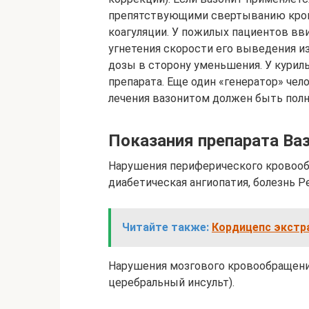
препятствующими свертыванию кров
коагуляции. У пожилых пациентов вв
угнетения скорости его выведения и
дозы в сторону уменьшения. У кури
препарата. Еще один «генератор» чел
лечения вазонитом должен быть пол
Показания препарата Ва
Нарушения периферического кровооб
диабетическая ангиопатия, болезнь Ре
Читайте также:
Кордицепс экстра
Нарушения мозгового кровообращени
церебральный инсульт).