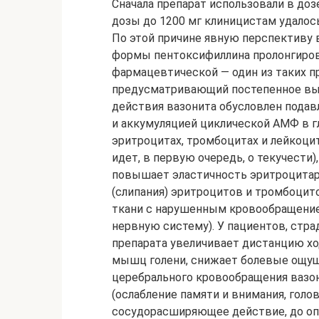
Сначала препарат использовали в доз
дозы до 1200 мг клиницистам удалос
По этой причине явную перспективу 
формы пентоксифиллина пролонгиров
фармацевтической — один из таких п
предусматривающий постепенное вы
действия вазонита обусловлен пода
и аккумуляцией циклической АМФ в 
эритроцитах, тромбоцитах и лейкоцит
идет, в первую очередь, о текучести
повышает эластичность эритроцитар
(слипания) эритроцитов и тромбоцито
ткани с нарушенным кровообращение
нервную систему). У пациентов, ст
препарата увеличивает дистанцию хо
мышц голени, снижает болевые ощуще
церебрального кровообращения вазо
(ослабление памяти и внимания, гол
сосудорасширяющее действие, до оп