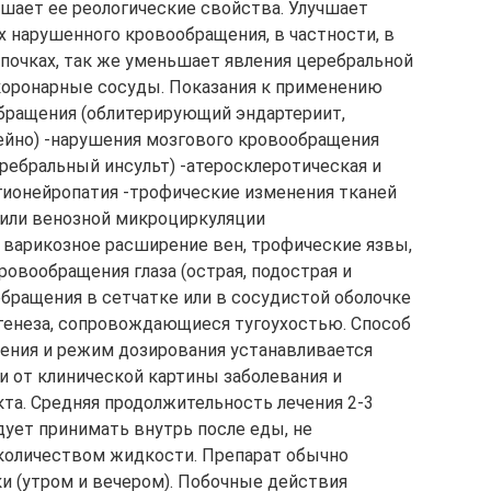
чшает ее реологические свойства. Улучшает
х нарушенного кровообращения, в частности, в
в почках, так же уменьшает явления церебральной
коронарные сосуды. Показания к применению
бращения (облитерирующий эндартериит,
Рейно) -нарушения мозгового кровообращения
ебральный инсульт) -атеросклеротическая и
гионейропатия -трофические изменения тканей
 или венозной микроциркуляции
варикозное расширение вен, трофические язвы,
ровообращения глаза (острая, подострая и
бращения в сетчатке или в сосудистой оболочке
о генеза, сопровождающиеся тугоухостью. Способ
ения и режим дозирования устанавливается
и от клинической картины заболевания и
та. Средняя продолжительность лечения 2-3
дует принимать внутрь после еды, не
количеством жидкости. Препарат обычно
тки (утром и вечером). Побочные действия