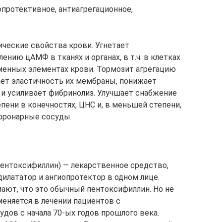
протективное, антиагрегационное,
ческие свойства крови. Угнетает
ению цАМФ в тканях и органах, в т.ч. в клетках
менных элементах крови. Тормозит агрегацию
ет эластичность их мембраны, понижает
и усиливает фибринолиз. Улучшает снабжение
пени в конечностях, ЦНС и, в меньшей степени,
коронарные сосуды.
ентоксифиллин) — лекарственное средство,
лататор и ангиопротектор в одном лице.
ают, что это обычный пентоксифиллин. Но не
меняется в лечении пациентов с
дов с начала 70-ых годов прошлого века.