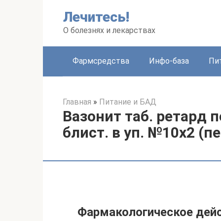
Перейти
Лечитесь!
к
контенту
О болезнях и лекарствах
Фармсредства
Инфо-база
Пи
Главная
»
Питание и БАД
Вазонит таб. ретард п
блист. в уп. №10х2 (
Фармакологическое дей