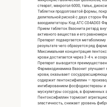
стеарат, макрогол 6000, тальк, диокс
Таблетки продолговатой формы, покр
делительной риской с двух сторон Ф
вазодилататоры Код АТС C04AD03 Фа
Прием таблеток Вазонита ретард вн
активного вещества и его равномерн
Препарат подвергается метаболизму 
результате чего образуется ряд фар
Максимальная концентрация пентокс
крови достигается через 3-4 ч. и сох
Препарат выводится преимущественн
Фармакодинамика Вазонит улучшает 
крови, оказывает сосудорасширяюще
содержит пентоксифиллин — производ
ингибированием фосфодиэстеразы и 
мускулатуры сосудов, в форменных эл
Пентоксифиллин тормозит агрегацию
эластичность, снижает уровень фибри