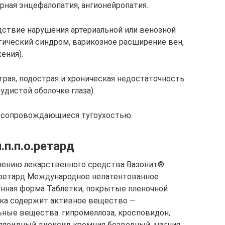
рная энцефалопатия, ангионейропатия.
ствие нарушения артериальной или венозной
ический синдром, варикозное расширение вен,
ения).
трая, подострая и хроническая недостаточность
удистой оболочке глаза).
, сопровождающиеся тугоухостью.
.п.п.о.ретард
нению лекарственного средства Вазонит®
 ретард Международное непатентованное
нная форма Таблетки, покрытые пленочной
тка содержит активное вещество —
ьные вещества: гипромеллоза, кросповидон,
ллоидный диоксид кремния безводный, магния