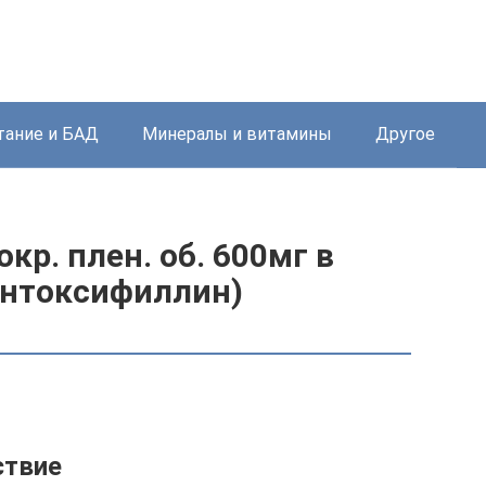
тание и БАД
Минералы и витамины
Другое
окр. плен. об. 600мг в
пентоксифиллин)
ствие