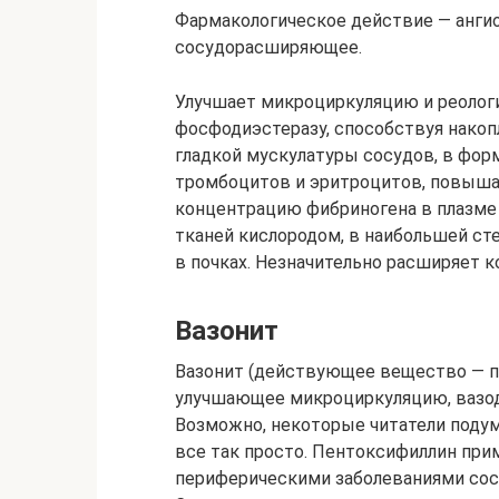
Фармакологическое действие — ангио
сосудорасширяющее.
Улучшает микроциркуляцию и реологи
фосфодиэстеразу, способствуя накопл
гладкой мускулатуры сосудов, в фор
тромбоцитов и эритроцитов, повыша
концентрацию фибриногена в плазме 
тканей кислородом, в наибольшей сте
в почках. Незначительно расширяет 
Вазонит
Вазонит (действующее вещество — п
улучшающее микроциркуляцию, вазоди
Возможно, некоторые читатели подум
все так просто. Пентоксифиллин при
периферическими заболеваниями сосу