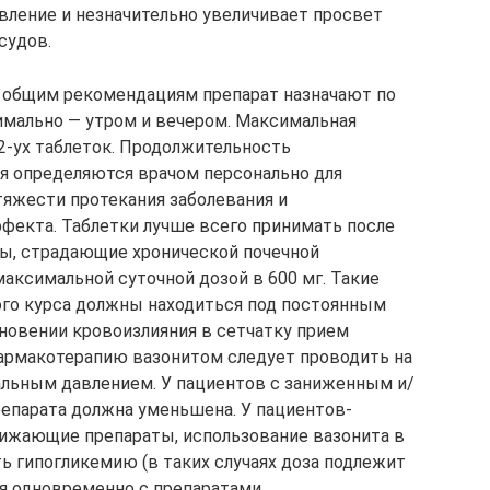
ление и незначительно увеличивает просвет
судов.
о общим рекомендациям препарат назначают по
птимально — утром и вечером. Максимальная
2-ух таблеток. Продолжительность
я определяются врачом персонально для
тяжести протекания заболевания и
фекта. Таблетки лучше всего принимать после
ты, страдающие хронической почечной
аксимальной суточной дозой в 600 мг. Такие
ого курса должны находиться под постоянным
новении кровоизлияния в сетчатку прием
Фармакотерапию вазонитом следует проводить на
иальным давлением. У пациентов с заниженным и/
епарата должна уменьшена. У пациентов-
ижающие препараты, использование вазонита в
 гипогликемию (в таких случаях доза подлежит
ся одновременно с препаратами,