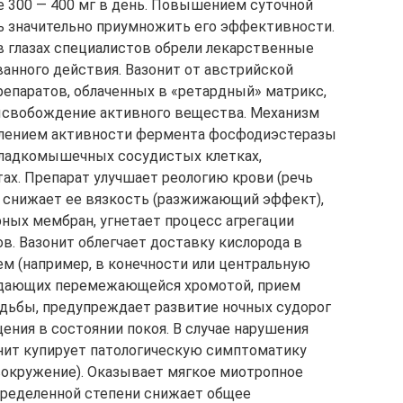
е 300 — 400 мг в день. Повышением суточной
ь значительно приумножить его эффективности.
в глазах специалистов обрели лекарственные
анного действия. Вазонит от австрийской
репаратов, облаченных в «ретардный» матрикс,
свобождение активного вещества. Механизм
влением активности фермента фосфодиэстеразы
гладкомышечных сосудистых клетках,
ах. Препарат улучшает реологию крови (речь
), снижает ее вязкость (разжижающий эффект),
ных мембран, угнетает процесс агрегации
в. Вазонит облегчает доставку кислорода в
м (например, в конечности или центральную
радающих перемежающейся хромотой, прием
дьбы, предупреждает развитие ночных судорог
ния в состоянии покоя. В случае нарушения
нит купирует патологическую симптоматику
овокружение). Оказывает мягкое миотропное
ределенной степени снижает общее