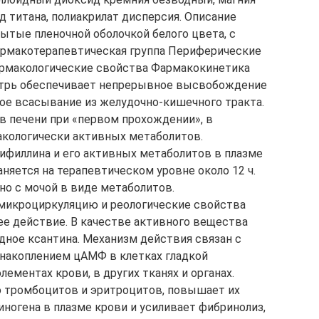
ид титана, полиакрилат дисперсия. Описание
ытые пленочной оболочкой белого цвета, с
армакотерапевтическая группа Периферические
рмакологические свойства Фармакокинетика
утрь обеспечивает непрерывное высвобождение
ое всасывание из желудочно-кишечного тракта.
в печени при «первом прохождении», в
макологически активных метаболитов.
ифиллина и его активных метаболитов в плазме
раняется на терапевтическом уровне около 12 ч.
о с мочой в виде метаболитов.
микроциркуляцию и реологические свойства
е действие. В качестве активного вещества
ное ксантина. Механизм действия связан с
накоплением цАМФ в клетках гладкой
ементах крови, в других тканях и органах.
 тромбоцитов и эритроцитов, повышает их
ногена в плазме крови и усиливает фибринолиз,