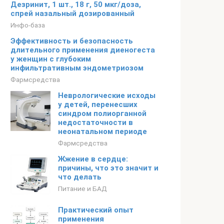
Дезринит, 1 шт., 18 г, 50 мкг/доза,
спрей назальный дозированный
Инфо-база
Эффективность и безопасность
длительного применения диеногеста
у женщин с глубоким
инфильтративным эндометриозом
Фармсредства
Неврологические исходы
у детей, перенесших
синдром полиорганной
недостаточности в
неонатальном периоде
Фармсредства
Жжение в сердце:
причины, что это значит и
что делать
Питание и БАД
Практический опыт
применения