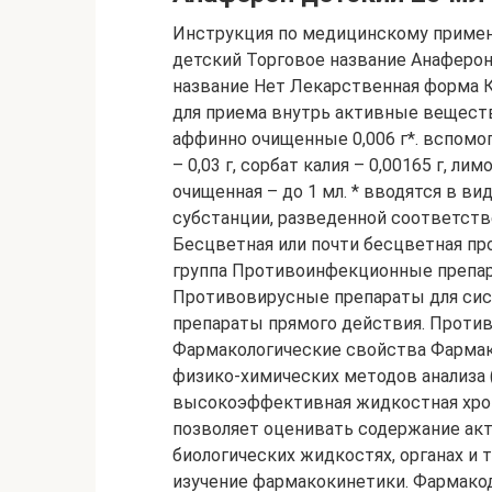
Инструкция по медицинскому приме
детский Торговое название Анаферо
название Нет Лекарственная форма К
для приема внутрь активные веществ
аффинно очищенные 0,006 г*. вспомог
– 0,03 г, сорбат калия – 0,00165 г, ли
очищенная – до 1 мл. * вводятся в в
субстанции, разведенной соответстве
Бесцветная или почти бесцветная пр
группа Противоинфекционные препар
Противовирусные препараты для си
препараты прямого действия. Проти
Фармакологические свойства Фарма
физико-химических методов анализа 
высокоэффективная жидкостная хром
позволяет оценивать содержание ак
биологических жидкостях, органах и 
изучение фармакокинетики. Фармако