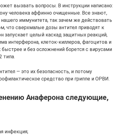
может вызвать вопросы. В инструкции написано:
ону человека аффинно очищенные. Все знают,
ь нашего иммунитета, так зачем же действовать
ом, что сверхмалые дозы антител приводят к
н запускает целый каскад защитных реакций,
мма интерферона, клеток-киллеров, фагоцитов и
ек быстрее и без осложнений борется с вирусами
2 типа.
нтител — это их безопасность, и потому
рофилактическое средство при гриппе и ОРВИ.
менению Анаферона следующие,
ая инфекция;