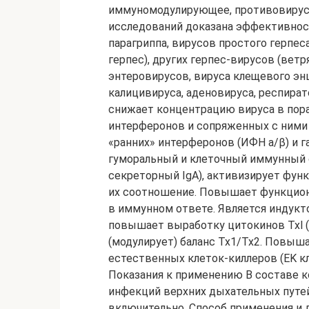
иммуномодулирующее, противовирусно
исследований доказана эффективност
парагриппа, вирусов простого герпеса
герпес), других герпес-вирусов (вет
энтеровирусов, вируса клещевого энц
калицивируса, аденовируса, респират
снижает концентрацию вируса в пора
интерферонов и сопряженных с ними
«ранних» интерферонов (ИФН а/β) и 
гуморальный и клеточный иммунный 
секреторный IgA), активизирует функ
их соотношение. Повышает функциона
в иммунном ответе. Является индукт
повышает выработку цитокинов Txl (И
(модулирует) баланс Тх1/Тх2. Повыш
естественных клеток-киллеров (ЕK к
Показания к применению В составе 
инфекций верхних дыхательных путей 
включительно. Способ применения и д