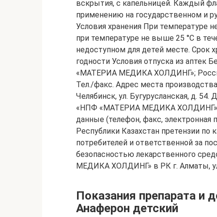
вскрытия, с капельницей. Каждый ф
применению на государственном и ру
Условия хранения При температуре н
при температуре не выше 25 °С в теч
недоступном для детей месте. Срок х
годности Условия отпуска из аптек 
«МАТЕРИА МЕДИКА ХОЛДИНГ»; Россия, 1
Тел./факс. Адрес места производства 
Челябинск, ул. Бугурусланская, д. 5
«НПФ «МАТЕРИА МЕДИКА ХОЛДИНГ», Р
данные (телефон, факс, электронная 
Республики Казахстан претензии по 
потребителей и ответственной за по
безопасностью лекарственного сре
МЕДИКА ХОЛДИНГ» в РК г. Алматы, ул.
Показания препарата и 
Анаферон детский