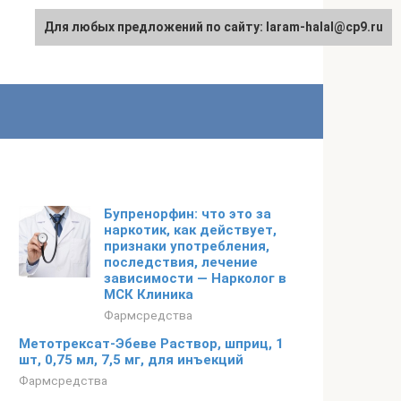
Для любых предложений по сайту: laram-halal@cp9.ru
Бупренорфин: что это за
наркотик, как действует,
признаки употребления,
последствия, лечение
зависимости — Нарколог в
МСК Клиника
Фармсредства
Метотрексат-Эбеве Раствор, шприц, 1
шт, 0,75 мл, 7,5 мг, для инъекций
Фармсредства