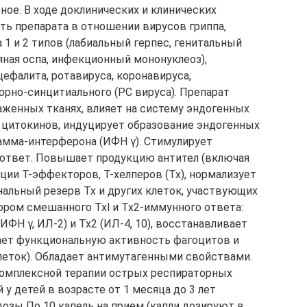
е. В ходе доклинических и клинических
ь препарата в отношении вирусов гриппа,
 1 и 2 типов (лабиальный герпес, генитальный
ряная оспа, инфекционный мононуклеоз),
ефалита, ротавируса, коронавируса,
орно-синцитиального (PC вируса). Препарат
женных тканях, влияет на систему эндогенных
 цитокинов, индуцирует образование эндогенных
гамма-интерферона (ИФН γ). Стимулирует
ответ. Повышает продукцию антител (включая
ции Т-эффекторов, Т-хелперов (Тх), нормализует
льный резерв Тх и других клеток, участвующих
ором смешанного Txl и Тх2-иммунного ответа:
ФН γ, ИЛ-2) и Тх2 (ИЛ-4, 10), восстанавливает
ает функциональную активность фагоцитов и
леток). Обладает антимутагенными свойствами.
комплексной терапии острых респираторных
у детей в возрасте от 1 месяца до 3 лет
озы По 10 капель на прием (капли дозируют в