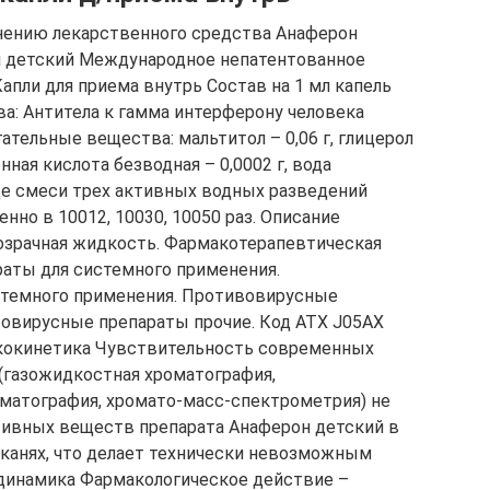
нению лекарственного средства Анаферон
н детский Международное непатентованное
апли для приема внутрь Состав на 1 мл капель
а: Антитела к гамма интерферону человека
ательные вещества: мальтитол – 0,06 г, глицерол
монная кислота безводная – 0,0002 г, вода
иде смеси трех активных водных разведений
нно в 10012, 10030, 10050 раз. Описание
озрачная жидкость. Фармакотерапевтическая
аты для системного применения.
стемного применения. Противовирусные
вовирусные препараты прочие. Код ATХ J05AX
кокинетика Чувствительность современных
(газожидкостная хроматография,
атография, хромато-масс-спектрометрия) не
тивных веществ препарата Анаферон детский в
тканях, что делает технически невозможным
динамика Фармакологическое действие –