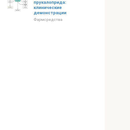
прукалоприда:
клинические
демонстрации
Фармсредства