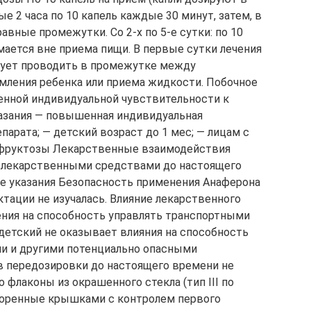
ые 2 часа по 10 капель каждые 30 минут, затем, в
авные промежутки. Со 2-х по 5-е сутки: по 10
имается вне приема пищи. В первые сутки лечения
дует проводить в промежутке между
рмления ребенка или приема жидкости. Побочное
нной индивидуальной чувствительности к
азания — повышенная индивидуальная
арата; — детский возраст до 1 мес; — лицам с
фруктозы Лекарственные взаимодействия
 лекарственными средствами до настоящего
е указания Безопасность применения Анаферона
ктации не изучалась. Влияние лекарственного
ения на способность управлять транспортными
етский не оказывает влияния на способность
и и другими потенциально опасными
в передозировки до настоящего времени не
 флаконы из окрашенного стекла (тип III по
упоренные крышками с контролем первого