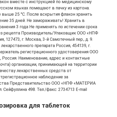
лакон вместе с инструкцией по медицинскому
сском языках помещают в пачку из картона.
е выше 25 °С. После вскрытия флакон хранить
ение 35 дней. Не замораживать! Хранить в
ранения 3 года Не применять по истечении срока
Без рецепта Производитель/Упаковщик ООО «НПФ
27473, г. Москва, 3-й Самотечный пер., д. 9.
лекарственного препарата Россия, 454139, г.
4. Держатель регистрационного удостоверения ООО
оссия. Наименование, адрес и контактные
почта) организации, принимающей на территории
качеству лекарственных средств от
стрегистрационное наблюдение за
дства Представительство ООО «НПФ «МАТЕРИА
 Сейфуллина 498. Тел./факс: 2734713 E-mail
дозировка для таблеток