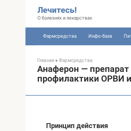
Перейти
Лечитесь!
к
контенту
О болезнях и лекарствах
Фармсредства
Инфо-база
Пи
Главная
»
Фармсредства
Анаферон — препарат 
профилактики ОРВИ и
Принцип действия