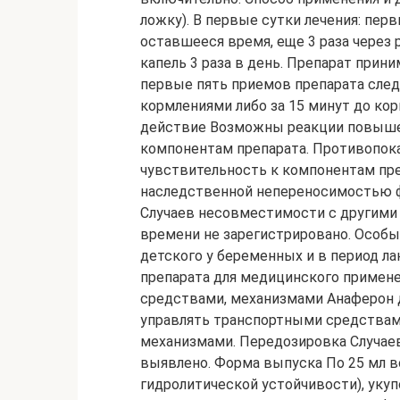
ложку). В первые сутки лечения: перв
оставшееся время, еще 3 раза через р
капель 3 раза в день. Препарат прин
первые пять приемов препарата сле
кормлениями либо за 15 минут до ко
действие Возможны реакции повыше
компонентам препарата. Противопок
чувствительность к компонентам преп
наследственной непереносимостью 
Случаев несовместимости с другими
времени не зарегистрировано. Особы
детского у беременных и в период ла
препарата для медицинского примен
средствами, механизмами Анаферон д
управлять транспортными средствам
механизмами. Передозировка Случае
выявлено. Форма выпуска По 25 мл во
гидролитической устойчивости), ук