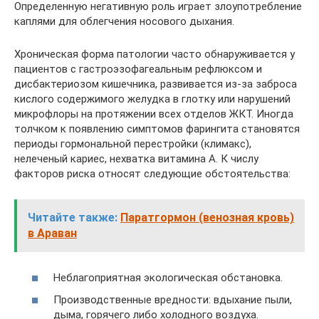
Определенную негативную роль играет злоупотребление
каплями для облегчения носового дыхания.
Хроническая форма патологии часто обнаруживается у
пациентов с гастроэзофагеальным рефлюксом и
дисбактериозом кишечника, развивается из-за заброса
кислого содержимого желудка в глотку или нарушений
микрофлоры на протяжении всех отделов ЖКТ. Иногда
толчком к появлению симптомов фарингита становятся
периоды гормональной перестройки (климакс),
нелеченый кариес, нехватка витамина А. К числу
факторов риска относят следующие обстоятельства:
Читайте также:
Паратгормон (венозная кровь)
в Араван
Неблагоприятная экологическая обстановка.
Производственные вредности: вдыхание пыли,
дыма, горячего либо холодного воздуха.