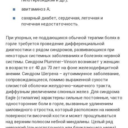
гипотиреоидизм и др.);
авитаминоз А;
сахарный диабет, сердечная, легочная и
почечная недостаточность.
При упорных, не поддающихся обычной терапии болях в
горле требуется проведение дифференциальной
диагностики с рядом синдромов, развивающихся при
некоторых системных заболеваниях и болезнях нервной
системы. Синдром Plummer–Vinson возникает у женщин
в возрасте от 40 до 70 лет на фоне железодефицитной
анемии. Синдром Шегрена – аутоиммунное заболевание,
сопровождающееся, помимо выраженной сухости
слизистой оболочки желудочно–кишечного тракта,
диффузным увеличением слюнных желез. Для синдрома
Eagle (стилалгии) характерны сильные постоянные, часто
односторонние боли в горле, вызванные удлинением
шиловидного отростка, который расположен на нижней
поверхности височной кости и может прощупываться
над верхним полюсом небной миндалины. Целый ряд
невралгий (языкоглоточного или блуждающего нерва)