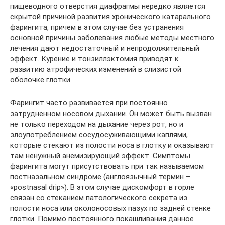
пищеводного отверстия диафрагмы нередко является
скрытой причиной развития хронического катарального
фарингита, причем в этом случае без устранения
основной причины заболевания любые методы местного
лечения дают недостаточный и непродолжительный
эффект. Курение и тонзиллэктомия приводят к
развитию атрофических изменений в слизистой
оболочке глотки.
Фарингит часто развивается при постоянно
затрудненном носовом дыхании. Он может быть вызван
не только переходом на дыхание через рот, но и
злоупотреблением сосудосуживающими каплями,
которые стекают из полости носа в глотку и оказывают
там ненужный анемизирующий эффект. Симптомы
фарингита могут присутствовать при так называемом
постназальном синдроме (англоязычный термин –
«postnasal drip»). В этом случае дискомфорт в горле
связан со стеканием патологического секрета из
полости носа или околоносовых пазух по задней стенке
глотки. Помимо постоянного покашливания данное