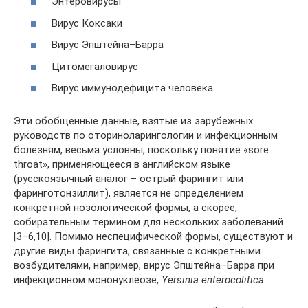
Энтеровирусы
Вирус Коксаки
Вирус Эпштейна–Барра
Цитомегаловирус
Вирус иммунодефицита человека
Эти обобщенные данные, взятые из зарубежных
руководств по оториноларингологии и инфекционным
болезням, весьма условны, поскольку понятие «sore
throat», применяющееся в английском языке
(русскоязычный аналог – острый фарингит или
фаринготонзиллит), является не определением
конкретной нозологической формы, а скорее,
собирательным термином для нескольких заболеваний
[3–6,10]. Помимо неспецифической формы, существуют и
другие виды фарингита, связанные с конкретными
возбудителями, например, вирус Эпштейна–Барра при
инфекционном мононуклеозе,
Yersinia enterocolitica