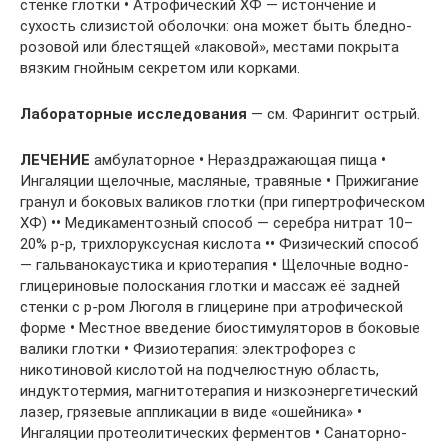
стенке глотки
•
Атрофический ХФ — истончение и
сухость слизистой оболочки: она может быть бледно-
розовой или блестящей «лаковой», местами покрыта
вязким гнойным секретом или корками.
Лабораторные
исследования
— см. Фарингит острый.
ЛЕЧЕНИЕ
амбулаторное
•
Нераздражающая пища
•
Ингаляции щелочные, масляные, травяные
•
Прижигание
гранул и боковых валиков глотки (при гипертрофическом
ХФ)
••
Медикаментозный способ — серебра нитрат 10–
20% р-р, трихлоруксусная кислота
••
Физический способ
— гальванокаустика и криотерапия
•
Щелочные водно-
глицериновые полоскания глотки и массаж её задней
стенки с р-ром Люголя в глицерине при атрофической
форме
•
Местное введение биостимуляторов в боковые
валики глотки
•
Физиотерапия: электрофорез с
никотиновой кислотой на подчелюстную область,
индуктотермия, магнитотерапия и низкоэнергетический
лазер, грязевые аппликации в виде «ошейника»
•
Ингаляции протеолитических ферментов
•
Санаторно-