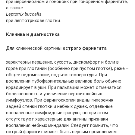
при иерсениозном и гонококк при гонорейном фарингите,
а также
Leptotrix buccalis
при лептотрихозе глотки.
Клиника и диагностика
Для клинической картины
острого фарингита
характерны першение, сухость, дискомфорт и боли в
горле при глотании (особенно при пустом глотке), реже –
общее недомогание, подъем температуры. При
воспалении тубофарингеальных валиков боль обычно
иррадиирует в уши. При пальпации может отмечаться
болезненность и увеличение верхних шейных
лимфоузлов. При фарингоскопии видны гиперемия
задней стенки глотки и небных дужек, отдельные
воспаленные лимфоидные гранулы, но при этом
отсутствуют характерные для ангины признаки
воспаления небных миндалин. Следует помнить, что
острый фарингит может быть первым проявлением