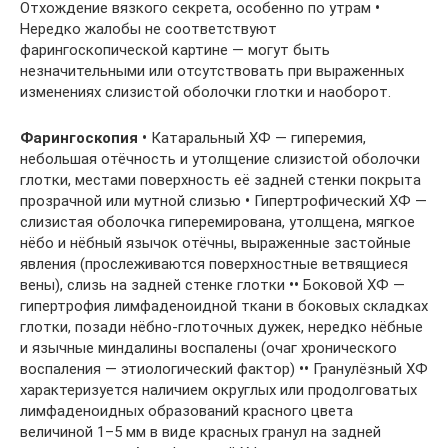
Отхождение вязкого секрета, особенно по утрам
•
Нередко жалобы не соответствуют
фарингоскопической картине — могут быть
незначительными или отсутствовать при выраженных
изменениях слизистой оболочки глотки и наоборот.
Фарингоскопия
•
Катаральный ХФ — гиперемия,
небольшая отёчность и утолщение слизистой оболочки
глотки, местами поверхность её задней стенки покрыта
прозрачной или мутной слизью
•
Гипертрофический ХФ —
слизистая оболочка гиперемирована, утолщена, мягкое
нёбо и нёбный язычок отёчны, выраженные застойные
явления (прослеживаются поверхностные ветвящиеся
вены), слизь на задней стенке глотки
••
Боковой ХФ —
гипертрофия лимфаденоидной ткани в боковых складках
глотки, позади нёбно-глоточных дужек, нередко нёбные
и язычные миндалины воспалены (очаг хронического
воспаления — этиологический фактор)
••
Гранулёзный ХФ
характеризуется наличием округлых или продолговатых
лимфаденоидных образований красного цвета
величиной 1–5 мм в виде красных гранул на задней