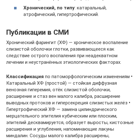
Хронический, по типу
: катаральный,
атрофический, гипертрофический.
Публикации в СМИ
Хронический фарингит (ХФ) — хроническое воспаление
слизистой оболочки глотки, развивающееся как
следствие острого воспаления при неадекватном
лечении и неустранённых этиологических факторах.
Классификация
по патоморфологическим изменениям
•
Катаральный ХФ (простой) — стойкая диффузная
венозная гиперемия, отёк слизистой оболочки,
расширение и стаз вен малого калибра, расширение
выводных протоков и гиперсекреция слизистых желёз
•
Гипертрофический ХФ — замена цилиндрического
мерцательного эпителия кубическим или плоским,
эпителий десквамируется, образует выросты, кистозные
расширения и углубления, напоминающие лакуны
миндалин. Сосуды малого калибра расширены,