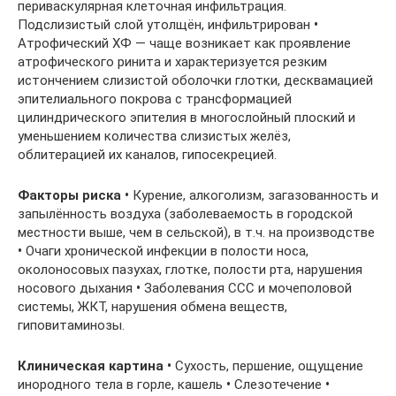
периваскулярная клеточная инфильтрация.
Подслизистый слой утолщён, инфильтрирован
•
Атрофический ХФ — чаще возникает как проявление
атрофического ринита и характеризуется резким
истончением слизистой оболочки глотки, десквамацией
эпителиального покрова с трансформацией
цилиндрического эпителия в многослойный плоский и
уменьшением количества слизистых желёз,
облитерацией их каналов, гипосекрецией.
Факторы
риска
•
Курение, алкоголизм, загазованность и
запылённость воздуха (заболеваемость в городской
местности выше, чем в сельской), в т.ч. на производстве
•
Очаги хронической инфекции в полости носа,
околоносовых пазухах, глотке, полости рта, нарушения
носового дыхания
•
Заболевания ССС и мочеполовой
системы, ЖКТ, нарушения обмена веществ,
гиповитаминозы.
Клиническая
картина
•
Сухость, першение, ощущение
инородного тела в горле, кашель
•
Слезотечение
•