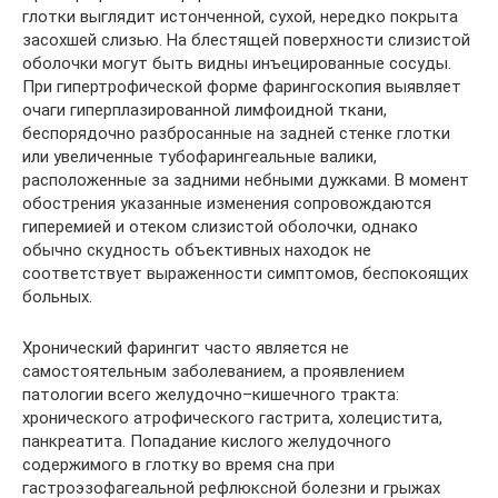
глотки выглядит истонченной, сухой, нередко покрыта
засохшей слизью. На блестящей поверхности слизистой
оболочки могут быть видны инъецированные сосуды.
При гипертрофической форме фарингоскопия выявляет
очаги гиперплазированной лимфоидной ткани,
беспорядочно разбросанные на задней стенке глотки
или увеличенные тубофарингеальные валики,
расположенные за задними небными дужками. В момент
обострения указанные изменения сопровождаются
гиперемией и отеком слизистой оболочки, однако
обычно скудность объективных находок не
соответствует выраженности симптомов, беспокоящих
больных.
Хронический фарингит часто является не
самостоятельным заболеванием, а проявлением
патологии всего желудочно–кишечного тракта:
хронического атрофического гастрита, холецистита,
панкреатита. Попадание кислого желудочного
содержимого в глотку во время сна при
гастроэзофагеальной рефлюксной болезни и грыжах