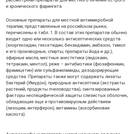
рассмотрены препараты для местного лечения острого
и хронического фарингита.
Основные препараты для местной антимикробной
терапии, представленные на российском рынке,
перечислены в табл. 1. В состав этих препаратов обычно
входит одно или несколько антисептических средств
(хлоргексидин, гексетидин, бензидамин, амбазон, тимол
и его производные, спирты, препараты йода и др.),
эфирные масла, местные анестетики (лидокаин,
тетракаин, ментол), реже – антибиотики (фюзафюнжин,
фрамицетин) или сульфаниламиды, дезодорирующие
средства. Препараты также могут содержать лизаты
бактерий (Имудон), природные антисептики (экстракты
растений, продукты пчеловодства), синтезированные
факторы неспецифической защиты слизистых оболочек,
обладающие еще и противовирусным действием
(лизоцим, интерферон), витамины (аскорбиновая
кислота).