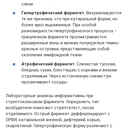
слизи.
Гипертрофический фарингит
. Визуализируются
те же признаки, что при катаральной форме, но
более ярко выраженные. При особой
разновидности гипертрофического процесса –
гранулезном фарингите просматриваются
расширенные вены и мелкие полукруглые темно-
красные островки, представляющие собой
скопления лимфоидной ткани.
Атрофический фарингит
. Слизистая тусклая,
бледная, сухая, блестящая, с корками и вязким
отделяемым. Через истонченную слизистую
просвечивают сосуды.
Лабораторные анализы информативны при
стрептококковом фарингите. Определить тип
возбудителя помогают стрептатест, посев
отделяемого. Острый фарингит дифференцируют с
ОРВИ, катаральной ангиной, дифтерией, корью,
скарлатиной. Гипертрофическую форму различают с