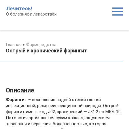
Перейти
Лечитесь!
к
О болезнях и лекарствах
контенту
Главная
»
Фармсредства
Острый и хронический фарингит
Описание
Фарингит
– воспаление задней стенки глотки
инфекционной, реже неинфекционной природы. Острый
фарингит имеет код J02, хронический — J31.2 по МКБ-10.
Патология проявляется сухим кашлем, ощущением
царапанья и першения, болезненностью, которая