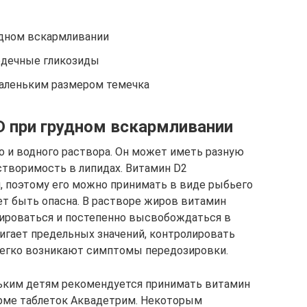
удном вскармливании
рдечные гликозиды
маленьким размером темечка
D при грудном вскармливании
о и водного раствора. Он может иметь разную
астворимость в липидах. Витамин D2
поэтому его можно принимать в виде рыбьего
ет быть опасна. В растворе жиров витамин
нироваться и постепенно высвобождаться в
тигает предельных значений, контролировать
легко возникают симптомы передозировки.
ьким детям рекомендуется принимать витамин
орме таблеток Аквадетрим. Некоторым