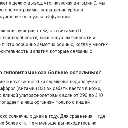
лег я делаю вывод, что, назначая витамин D, мы
ние спермограммы, повышение уровня
улучшение сексуальной функции.
льной функции с тем, что витамин D
аботоспособность, жизненную активность и
т. Это особенно заметно осенью, когда у многих
жительность и апатия, которые связаны с
го гиповитаминоза больше остальных?
ые живут выше 36-й параллели, недополучают
циферол (витамин D3) вырабатывается в коже,
с длиной ультрафиолетовых волн от 290 до 310
 попадает в наш организм только с пищей.
ока солнечных дней в году. Для сравнения — где-
е более ста. Чем меньше вы находитесь на