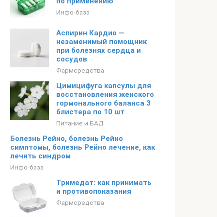
по применению
Инфо-база
Аспирин Кардио —
незаменимый помощник
при болезнях сердца и
сосудов
Фармсредства
Цимицифуга капсулы для
восстановления женского
гормонального баланса 3
блистера по 10 шт
Питание и БАД
Болезнь Рейно, болезнь Рейно
симптомы, болезнь Рейно лечение, как
лечить синдром
Инфо-база
Тримедат: как принимать
и противопоказания
Фармсредства