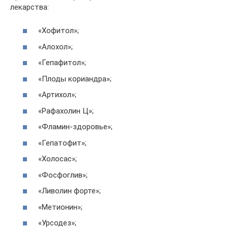
лекарства:
«Хофитол»;
«Алохол»;
«Гепафитол»;
«Плоды кориандра»;
«Артихол»;
«Рафахолин Ц»;
«Фламин-здоровье»;
«Гепатофит»;
«Холосас»;
«Фосфоглив»;
«Ливолин форте»;
«Метионин»;
«Урсодез»;