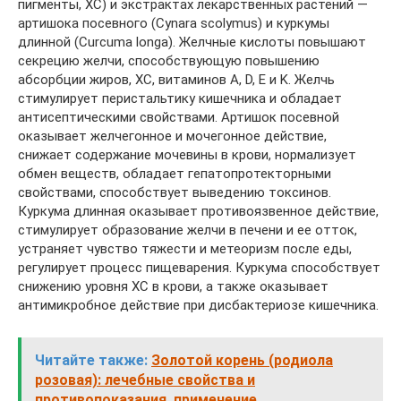
пигменты, ХС) и экстрактах лекарственных растений —
артишока посевного (Cynara scolymus) и куркумы
длинной (Curcuma longa). Желчные кислоты повышают
секрецию желчи, способствующую повышению
абсорбции жиров, ХС, витаминов A, D, E и K. Желчь
стимулирует перистальтику кишечника и обладает
антисептическими свойствами. Артишок посевной
оказывает желчегонное и мочегонное действие,
снижает содержание мочевины в крови, нормализует
обмен веществ, обладает гепатопротекторными
свойствами, способствует выведению токсинов.
Куркума длинная оказывает противоязвенное действие,
стимулирует образование желчи в печени и ее отток,
устраняет чувство тяжести и метеоризм после еды,
регулирует процесс пищеварения. Куркума способствует
снижению уровня ХС в крови, а также оказывает
антимикробное действие при дисбактериозе кишечника.
Читайте также:
Золотой корень (родиола
розовая): лечебные свойства и
противопоказания, применение