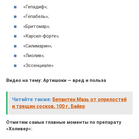
«Гепадиф»;
«Гепабель»;
«Бритомар»;
«Карсил-форте»;
«Силимарин»;
«Лиолив»;
«Эссенциале».
Видео на тему: Артишоки — вред и польза
Читайте также:
Бепантен Мазь от опрелостей
и трещин сосков, 100 г, Байер
Отметим самые главные моменты по препарату
«Холивер»: