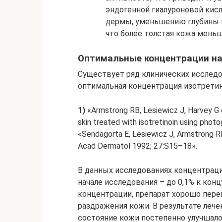
эндогенной гиалуроновой кис
дермы, уменьшению глубины 
что более толстая кожа мень
Оптимальные концентрации на
Существует ряд клинических исследо
оптимальная концентрация изотретин
1)
«Armstrong RB, Lesiewicz J, Harvey G 
skin treated with isotretinoin using pho
«Sendagorta E, Lesiewicz J, Armstrong RB
Acad Dermatol 1992; 27:S15–18».
В данных исследованиях концентраци
начале исследования – до 0,1% к кон
концентрации, препарат хорошо пере
раздражения кожи. В результате леч
состояние кожи постепенно улучшало