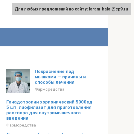
Для любых предложений по сайту: laram-halal@cp9.ru
Покраснение под
мышками — причины и
способы лечения
Фармсредства
Гонадотропин хорионический 5000ед
5 шт. лиофилизат для приготовления
раствора для внутримышечного
введения
Фармсредства