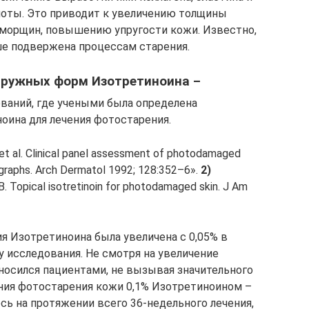
лоты. Это приводит к увеличению толщины
морщин, повышению упругости кожи. Известно,
ше подвержена процессам старения.
ружных форм Изотретиноина –
ваний, где учеными была определена
оина для лечения фотостарения.
et al. Clinical panel assessment of photodamaged
tographs. Arch Dermatol 1992; 128:352–6».
2)
. Topical isotretinoin for photodamaged skin. J Am
я Изотретиноина была увеличена с 0,05% в
цу исследования. Не смотря на увеличение
носился пациентами, не вызывая значительного
ения фотостарения кожи 0,1% Изотретиноином –
сь на протяжении всего 36-недельного лечения,