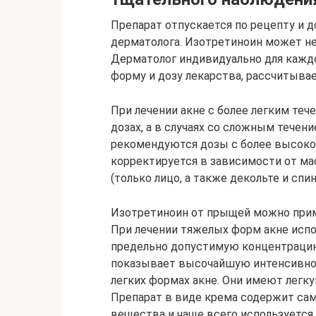
Препарат отпускается по рецепту и 
дерматолога. Изотретиноин может не
Дерматолог индивидуально для кажд
форму и дозу лекарства, рассчитывае
При лечении акне с более легким те
дозах, а в случаях со сложным течени
рекомендуются дозы с более высоко
корректируется в зависимости от ма
(только лицо, а также декольте и спи
Изотретиноин от прыщей можно приме
При лечении тяжелых форм акне испо
предельно допустимую концентрацию
показывает высочайшую интенсивнос
легких формах акне. Они имеют легк
Препарат в виде крема содержит с
вещества и чаще всего используется