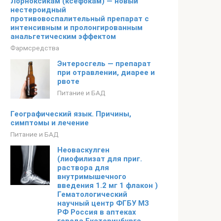
Лорноксикам (ксефокам) — новый
нестероидный
противовоспалительный препарат с
интенсивным и пролонгированным
анальгетическим эффектом
Фармсредства
Энтеросгель — препарат
при отравлении, диарее и
рвоте
Питание и БАД
Географический язык. Причины,
симптомы и лечение
Питание и БАД
Неоваскулген
(лиофилизат для приг.
раствора для
внутримышечного
введения 1.2 мг 1 флакон )
Гематологический
научный центр ФГБУ МЗ
РФ Россия в аптеках