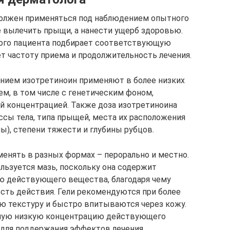
должен применяться под наблюдением опытного
 вылечить прыщи, а нанести ущерб здоровью.
ого пациента подбирает соответствующую
т частоту приема и продолжительность лечения.
чением изотретиноин применяют в более низких
ем, в том числе с генетическим фоном,
й концентрацией. Также доза изотретиноина
ссы тела, типа прыщей, места их расположения
ны), степени тяжести и глубины рубцов.
нять в разных формах – перорально и местно.
льзуется мазь, поскольку она содержит
 действующего вещества, благодаря чему
ть действия. Гели рекомендуются при более
ую текстуру и быстро впитываются через кожу.
амую низкую концентрацию действующего
 для поддержания эффектов лечения.