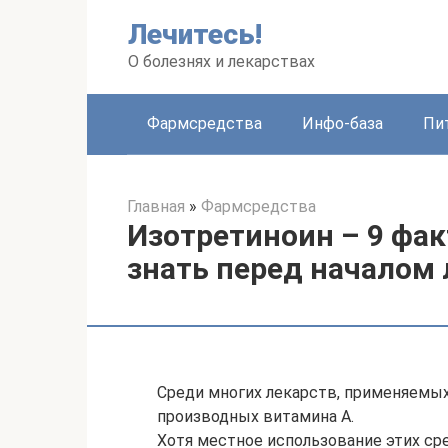
Перейти
Лечитесь!
к
контенту
О болезнях и лекарствах
Фармсредства
Инфо-база
Пи
Главная
»
Фармсредства
Изотретиноин – 9 фак
знать перед началом 
Среди многих лекарств, применяемых 
производных витамина А.
Хотя местное использование этих ср