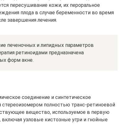
ся пересушивание кожи, их пероральное
еждения плода в случае беременности во время
сле завершения лечения.
ие печеночных и липидных параметров
терапия ретиноидами предназначена
ых форм акне.
мическое соединение и синтетическое
я стереоизомером полностью транс-ретиноевой
ействующее вещество, используемое в первую
, включая узловые кистозные угри и гнойные