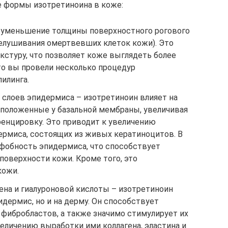
формы изотретиноина в коже:
 уменьшение толщины поверхностного рогового
шелушивания омертвевших клеток кожи). Это
кстуру, что позволяет коже выглядеть более
то вы провели несколько процедур
илинга.
 слоев эпидермиса – изотретиноин влияет на
положенные у базальной мембраны, увеличивая
ренцировку. Это приводит к увеличению
ермиса, состоящих из живых кератиноцитов. В
фобность эпидермиса, что способствует
поверхности кожи. Кроме того, это
кожи.
ена и гиалуроновой кислоты – изотретиноин
идермис, но и на дерму. Он способствует
фибробластов, а также значимо стимулирует их
величению выработки ими коллагена, эластина и