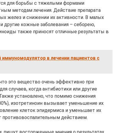
ется для борьбы с тяжелыми формами
тным методам лечения. Действие препарата
ных желез и снижении их активности. В малых
 и другие кожные заболевания – себорею,
иноиды также приносят отличные результаты в
 иммуномодулятор в лечении пациентов с
 что это вещество очень эффективно при
для случаев, когда антибиотики или другие
Также установлено, что помимо снижения
80%), изотретиноин вызывает уменьшение их
новление клеток эпидермиса и уменьшает их
ет противовоспалительным действием.
, пишут восторженные мнения о результатах