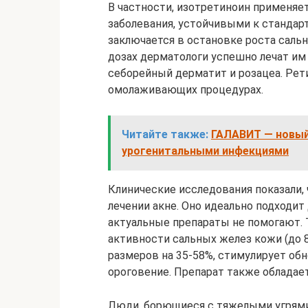
В частности, изотретиноин применя
заболевания, устойчивыми к стандар
заключается в остановке роста саль
дозах дерматологи успешно лечат им
себорейный дерматит и розацеа. Рет
омолаживающих процедурах.
Читайте также:
ГАЛАВИТ — новый
урогенитальными инфекциями
Клинические исследования показали,
лечении акне. Оно идеально подходит 
актуальные препараты не помогают. 
активности сальных желез кожи (до 
размеров на 35-58%, стимулирует об
ороговение. Препарат также облада
Люди, борющиеся с тяжелыми угрями