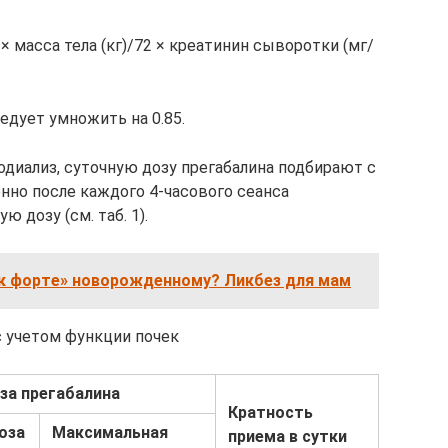
 × масса тела (кг)/72 × креатинин сыворотки (мг/
едует умножить на 0.85.
диализ, суточную дозу прегабалина подбирают с
нно после каждого 4-часового сеанса
 дозу (см. таб. 1).
ак форте» новорожденному? Ликбез для мам
с учетом функции почек
за прегабалина
Кратность
оза
Максимальная
приема в сутки