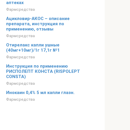
аптеках
Фармсредства
Ацикловир-АКОС – описание
препарата, инструкция по
применению, отзывы
Фармсредства
Отирелакс капли ушные
(40мг+10мг)/1г 17,1г №1
Фармсредства
Инструкция по применению
РИСПОЛЕПТ КОНСТА (RISPOLEPT
CONSTA)
Фармсредства
Инокаин 0,4% 5 мл капли глазн.
Фармсредства