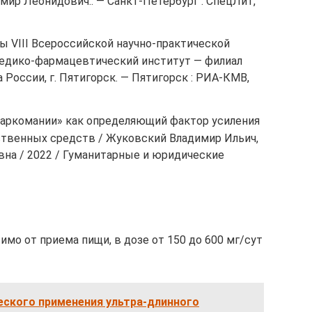
имир Леонидович.. — Санкт-Петербург : СпецЛит,
ы VIII Всероссийской научно-практической
едико-фармацевтический институт — филиал
оссии, г. Пятигорск. — Пятигорск : РИА-КМВ,
аркомании» как определяющий фактор усиления
ственных средств / Жуковский Владимир Ильич,
на / 2022 / Гуманитарные и юридические
мо от приема пищи, в дозе от 150 до 600 мг/сут
еского применения ультра-длинного