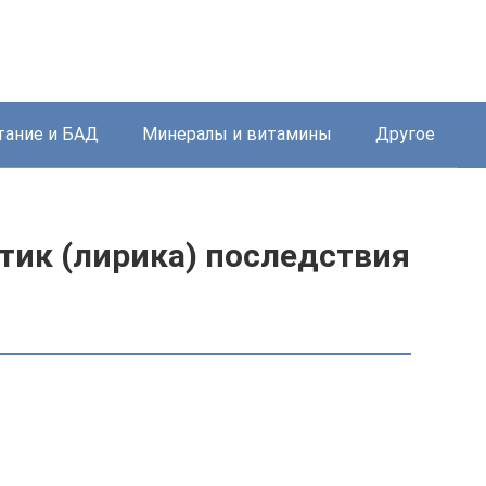
тание и БАД
Минералы и витамины
Другое
тик (лирика) последствия