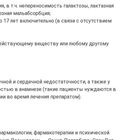
, в т.ч. непереносимость галактозы, лактазная
озная мальабсорбция;
 17 лет включительно (в связи с отсутствием
действующему веществу или любому другому
чной и сердечной недостаточности, а также у
остью в анамнезе (такие пациенты нуждаются в
и во время лечения препаратом).
фармакологии, фармакотерапии и психической