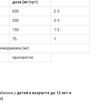
доза (мг/сут)
600
2-3
300
2-3
150
1-2
75
1
гемодиализа (мг)
однократно
абалина у
детей в возрасте до 12 лет и
о)