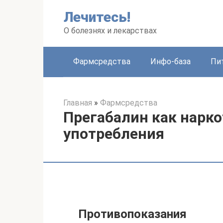
Перейти
Лечитесь!
к
контенту
О болезнях и лекарствах
Фармсредства
Инфо-база
Пи
Главная
»
Фармсредства
Прегабалин как нарко
употребления
Противопоказания