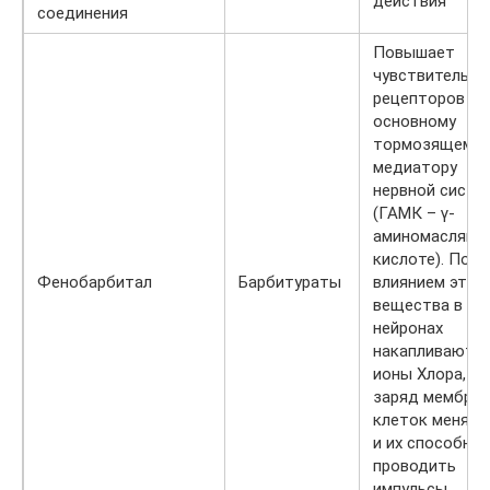
действия
соединения
Повышает
чувствительно
рецепторов к
основному
тормозящему
медиатору
нервной систе
(ГАМК – γ-
аминомасляно
кислоте). Под
Фенобарбитал
Барбитураты
влиянием этог
вещества в
нейронах
накапливаютс
ионы Хлора,
заряд мембран
клеток меняет
и их способно
проводить
импульсы