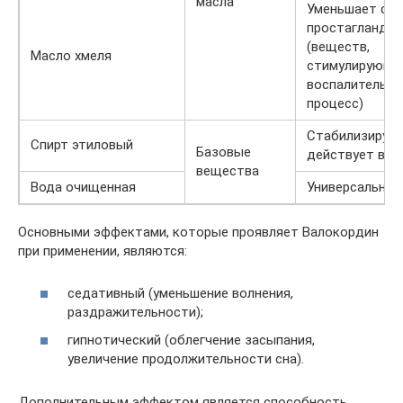
масла
Уменьшает син
простагландин
(веществ,
Масло хмеля
стимулирующи
воспалительн
процесс)
Стабилизирует
Спирт этиловый
Базовые
действует в к
вещества
Вода очищенная
Универсальный
Основными эффектами, которые проявляет Валокордин
при применении, являются:
седативный (уменьшение волнения,
раздражительности);
гипнотический (облегчение засыпания,
увеличение продолжительности сна).
Дополнительным эффектом является способность