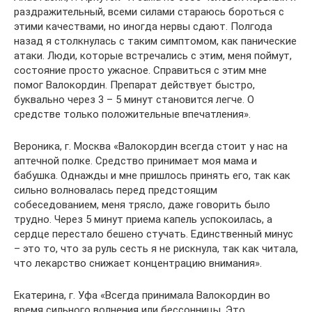
раздражительный, всеми силами стараюсь бороться с
этими качествами, но иногда нервы сдают. Полгода
назад я столкнулась с таким симптомом, как панические
атаки. Люди, которые встречались с этим, меня поймут,
состояние просто ужасное. Справиться с этим мне
помог Валокордин. Препарат действует быстро,
буквально через 3 – 5 минут становится легче. О
средстве только положительные впечатления».
Вероника, г. Москва «Валокордин всегда стоит у нас на
аптечной полке. Средство принимает моя мама и
бабушка. Однажды и мне пришлось принять его, так как
сильно волновалась перед предстоящим
собеседованием, меня трясло, даже говорить было
трудно. Через 5 минут приема капель успокоилась, а
сердце перестало бешено стучать. Единственный минус
– это то, что за руль сесть я не рискнула, так как читала,
что лекарство снижает концентрацию внимания».
Екатерина, г. Уфа «Всегда принимала Валокордин во
время сильного волнения или бессонницы. Это