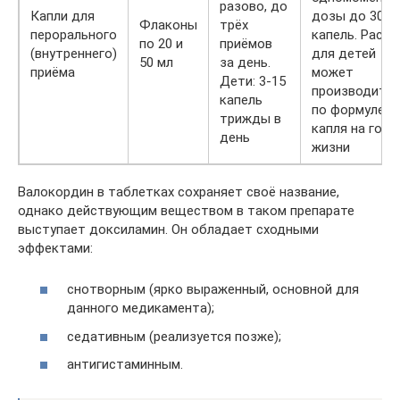
разово, до
Капли для
дозы до 30
Флаконы
трёх
перорального
капель. Расчё
по 20 и
приёмов
(внутреннего)
для детей
50 мл
за день.
приёма
может
Дети: 3-15
производить
капель
по формуле: 1
трижды в
капля на год
день
жизни
Валокордин в таблетках сохраняет своё название,
однако действующим веществом в таком препарате
выступает доксиламин. Он обладает сходными
эффектами:
снотворным (ярко выраженный, основной для
данного медикамента);
седативным (реализуется позже);
антигистаминным.