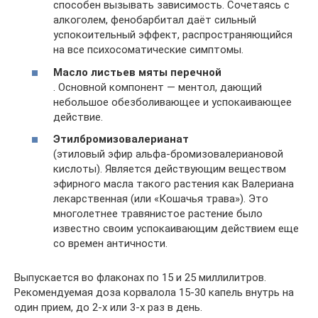
способен вызывать зависимость. Сочетаясь с
алкоголем, фенобарбитал даёт сильный
успокоительный эффект, распространяющийся
на все психосоматические симптомы.
Масло листьев мяты перечной
. Основной компонент — ментол, дающий
небольшое обезболивающее и успокаивающее
действие.
Этилбромизовалерианат
(этиловый эфир альфа-бромизовалериановой
кислоты). Является действующим веществом
эфирного масла такого растения как Валериана
лекарственная (или «Кошачья трава»). Это
многолетнее травянистое растение было
известно своим успокаивающим действием еще
со времен античности.
Выпускается во флаконах по 15 и 25 миллилитров.
Рекомендуемая доза корвалола 15-30 капель внутрь на
один прием, до 2-х или 3-х раз в день.