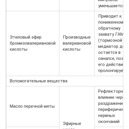
уменьшается.
Приводит к
пониженному
обратному
захвату ГАМК
Этиловый эфир
Производные
(тормозной
бромизовалериановой
валериановой
медиатор дол
кислоты
кислоты
остаётся в
синапсе, поэто
его действие
пролонгируетс
Вспомогательные вещества
Рефлекторное
влияние через
раздражение
Масло перечной мяты
периферически
нервных
окончаний
Эфирные