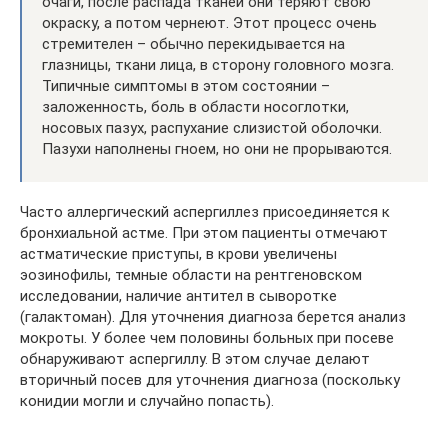
очаги, после распада тканей они теряют свою
окраску, а потом чернеют. Этот процесс очень
стремителен – обычно перекидывается на
глазницы, ткани лица, в сторону головного мозга.
Типичные симптомы в этом состоянии –
заложенность, боль в области носоглотки,
носовых пазух, распухание слизистой оболочки.
Пазухи наполнены гноем, но они не прорываются.
Часто аллергический аспергиллез присоединяется к
бронхиальной астме. При этом пациенты отмечают
астматические приступы, в крови увеличены
эозинофилы, темные области на рентгеновском
исследовании, наличие антител в сыворотке
(галактоман). Для уточнения диагноза берется анализ
мокроты. У более чем половины больных при посеве
обнаруживают аспергиллу. В этом случае делают
вторичный посев для уточнения диагноза (поскольку
конидии могли и случайно попасть).