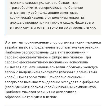
проник в слизистую, как это бывает при
трахеобронхите, аспергилломе, то больные
отмечают у себя следующие симптомы:
хронический кашель с отделением мокроты,
иногда с кровью при натужном кашле. Чаще всего
в таких случаях есть патологии со стороны легких.
В ответ на проникновение спор организм ткани человека
вырабатывают определенные воспалительные реакции.
Наиболее распространены два типа воспалений –
серозно-десквамативное и фиброзно-гнойное. При
серозно-десквамативном воспалении аспергилла
вызывает отшелушивание эпителия, оболочек желудка,
легких с выделением экссудата (плазмы с элементами
крови). При втором типе – фиброзно-гнойном –
аспергилла вызывает выделение экссудата с фибрином
(свернувшимся белком крови) и гнойным компонентом.
Наиболее тяжелая реакция на аспергиллез –
образование гранулем в легких.