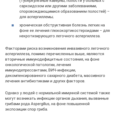
(туберкулезные каверны, полости у больных с
саркоидозом или другими заболеваниями,
споровождающимися образованием полостей) –
для аспергиллемы;
хроническая обструктивная болезнь легких на
фоне ее лечения глюкокортикостероидами – для
некротизирующего легочного аспергиллеза.
Факторами риска возникновения инвазивного легочного
аспергиллеза, помимо перечисленных выше, являются
вторичные иммунодефицитные состояния, на фоне
онкологической патологии, лечения
иммунодепрессантами, ВИЧ-инфекции,
декомпенсированного сахарного диабета, массивного
лечения антибиотиками и других факторов.
Однако у людей с нормальной иммунной системой также
могут возникать инфекции органов дыхания, вызванные
грибами рода Aspergillus, на фоне повышенной
экспозиции спор гриба.