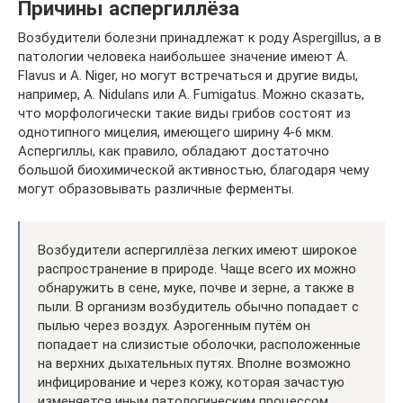
Причины аспергиллёза
Возбудители болезни принадлежат к роду Aspergillus, а в
патологии человека наибольшее значение имеют A.
Flavus и A. Niger, но могут встречаться и другие виды,
например, A. Nidulans или A. Fumigatus. Можно сказать,
что морфологически такие виды грибов состоят из
однотипного мицелия, имеющего ширину 4-6 мкм.
Аспергиллы, как правило, обладают достаточно
большой биохимической активностью, благодаря чему
могут образовывать различные ферменты.
Возбудители аспергиллёза легких имеют широкое
распространение в природе. Чаще всего их можно
обнаружить в сене, муке, почве и зерне, а также в
пыли. В организм возбудитель обычно попадает с
пылью через воздух. Аэрогенным путём он
попадает на слизистые оболочки, расположенные
на верхних дыхательных путях. Вполне возможно
инфицирование и через кожу, которая зачастую
изменяется иным патологическим процессом.