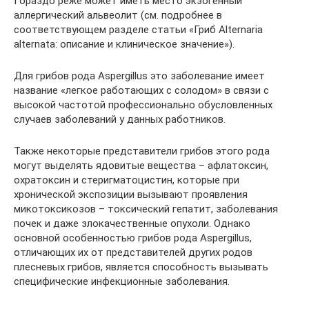
Гораздо реже может иметь место экзогенный
аллергический альвеолит (см. подробнее в
соответствующем разделе статьи «Гриб Alternaria
alternata: описание и клиническое значение»).
Для грибов рода Aspergillus это заболевание имеет
название «легкое работающих с солодом» в связи с
высокой частотой профессионально обусловленных
случаев заболеваний у данных работников.
Также некоторые представители грибов этого рода
могут выделять ядовитые вещества – афлатоксин,
охратоксин и стеригматоцистин, которые при
хронической экспозиции вызывают проявления
микотоксикозов – токсический гепатит, заболевания
почек и даже злокачественные опухоли. Однако
основной особенностью грибов рода Aspergillus,
отличающих их от представителей других родов
плесневых грибов, является способность вызывать
специфические инфекционные заболевания.