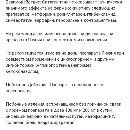
Взаимодействие: Ситаглиптин не оказывает клинически
значимого эффекта на фармакокинетику следующих
препаратов: метформин, розиглитазон, глибенкламид,
симвастатин, варфарин, пероральные контрацептивы.
Не рекомендуется изменение дозы ни дигоксина, ни
препарата Янувия при совместном их применении.
Не рекомендуется изменение дозы препарата Янувия при
совместном применении с циклоспорином и другими
ингибиторами р-гликопротеина (например,
кетоконазолом).
Побочное Действие: Препарат в целом хорошо
переносится.
Побочные явления, встречавшиеся без причинной связи
с приемом препарата в дозе 100 мг и 200 мг в сутки:
инфекции верхних дыхательных путей, назофарингит,
головная боль, диарея, артралгия.