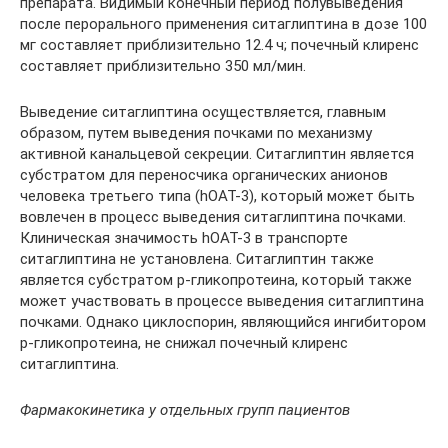
препарата. Видимый конечный период полувыведения
после перорального применения ситаглиптина в дозе 100
мг составляет приблизительно 12.4 ч; почечный клиренс
составляет приблизительно 350 мл/мин.
Выведение ситаглиптина осуществляется, главным
образом, путем выведения почками по механизму
активной канальцевой секреции. Ситаглиптин является
субстратом для переносчика органических анионов
человека третьего типа (hOAT-3), который может быть
вовлечен в процесс выведения ситаглиптина почками.
Клиническая значимость hOAT-3 в транспорте
ситаглиптина не установлена. Ситаглиптин также
является субстратом р-гликопротеина, который также
может участвовать в процессе выведения ситаглиптина
почками. Однако циклоспорин, являющийся ингибитором
р-гликопротеина, не снижал почечный клиренс
ситаглиптина.
Фармакокинетика у отдельных групп пациентов