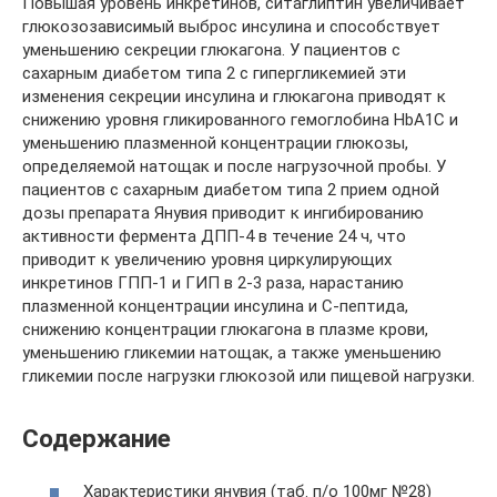
Повышая уровень инкретинов, ситаглиптин увеличивает
глюкозозависимый выброс инсулина и способствует
уменьшению секреции глюкагона. У пациентов с
сахарным диабетом типа 2 с гипергликемией эти
изменения секреции инсулина и глюкагона приводят к
снижению уровня гликированного гемоглобина НbА1С и
уменьшению плазменной концентрации глюкозы,
определяемой натощак и после нагрузочной пробы. У
пациентов с сахарным диабетом типа 2 прием одной
дозы препарата Янувия приводит к ингибированию
активности фермента ДПП-4 в течение 24 ч, что
приводит к увеличению уровня циркулирующих
инкретинов ГПП-1 и ГИП в 2-3 раза, нарастанию
плазменной концентрации инсулина и С-пептида,
снижению концентрации глюкагона в плазме крови,
уменьшению гликемии натощак, а также уменьшению
гликемии после нагрузки глюкозой или пищевой нагрузки.
Содержание
Характеристики янувия (таб. п/о 100мг №28)