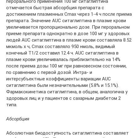
перорального применения 100 мг ситаглиптина
отмечается быстрая абсорбция препарата с
достижением плазменных Cmax через 1-4 ч после приема
препарата. Значение AUC ситаглиптина в плазме крови
увеличивается пропорционально дозе. При пероральном
приеме препарата однократно в дозе 100 мг у здоровых
людей AUC ситаглиптина в плазме крови составляла 8.52
мкмоль х ч, Cmax составляло 950 нмоль, видимый
конечный T1/2 составил 12.4 ч. AUC ситаглиптина в
плазме крови увеличивалась приблизительно на 14%
после приема дозы 100 мг при равновесном состоянии,
по сравнению с первой дозой. Интра- и
интерсубъектные коэффициенты вариации AUC
ситаглиптина были незначительными (5.8% и 15.1%).
Фармакокинетика ситаглиптина, в общем, аналогична у
здоровых лиц и у пациентов с сахарным диабетом 2
типа.
Абсорбция
Абсолютная биодоступность ситаглиптина составляет