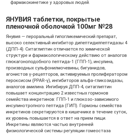
фармакокинетике у здоровых людей.
ЯНУВИЯ таблетки, покрытые
пленочной оболочкой 100мг №28
Янувия — пероральный гипогликемический препарат,
высоко селективный ингибитор дипептидилпептидазы 4
(ДПП-4). Ситаглиптин отличается по химической
структуре и фармакологическому действию от аналогов
глюкагоноподобного пептида-1 (ГПП-1), инсулина,
производных сульфонилмочевины, бигуанидов,
агонистов γ-рецепторов, активируемых пролифератором
пероксисом (PPAR-γ), ингибиторов альфа-гликозидазы,
аналогов амилина. Ингибируя ДПП-4, ситаглиптин
повышает концентрацию 2 известных гормонов
семейства инкретинов: ГПП-1 и глюкозо-зависимого
инсулинотропного пептида (ГИП). Гормоны семейства
инкретинов секретируются в кишечнике в течение суток,
их уровень повышается в ответ на прием пищи.
Инкретины являются частью внутренней
физиологической системы регуляции гомеостаза