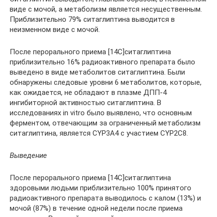
виде с мочой, а метаболизм является несущественным.
Приблизительно 79% ситаглиптина выводится в
неизменном виде с мочой.
После перорального приема [14С]ситаглиптина
приблизительно 16% радиоактивного препарата было
выведено в виде метаболитов ситаглиптина. Были
обнаружены следовые уровни 6 метаболитов, которые,
как ожидается, не обладают в плазме ДПП-4
ингибиторной активностью ситаглиптина. В
исследованиях in vitro было выявлено, что основным
ферментом, отвечающим за ограниченный метаболизм
ситаглиптина, является CYP3A4 с участием CYP2C8.
Выведение
После перорального приема [14С]ситаглиптина
здоровыми людьми приблизительно 100% принятого
радиоактивного препарата выводилось с калом (13%) и
мочой (87%) в течение одной недели после приема