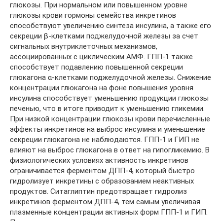
глюкозы. При нормальном или повышенном уровне
глюкозы крови гормоны семейства инкретинов
способствуют увеличению синтеза инсулина, а также его
секреции β-клетками поджелудочной железы за счет
сигнальных внутриклеточных механизмов,
ассоциированных с циклическим АМФ. ГПП-1 также
способствует подавлению повышенной секреции
глюкагона α-клетками поджелудочной железы. Снижение
концентрации глюкагона на фоне повышения уровня
инсулина способствует уменьшению продукции глюкозы
печенью, что в итоге приводит к уменьшению гликемии.
При низкой концентрации глюкозы крови перечисленные
эффекты инкретинов на выброс инсулина и уменьшение
секреции глюкагона не наблюдаются. ГПП-1 и ГИП не
влияют на выброс глюкагона в ответ на гипогликемию. В
физиологических условиях активность инкретинов
ограничивается ферментом ДПП-4, который быстро
гидролизует инкретины с образованием неактивных
продуктов. Ситаглиптин предотвращает гидролиз
инкретинов ферментом ДПП-4, тем самым увеличивая
плазменные концентрации активных форм ГПП-1 и ГИП.