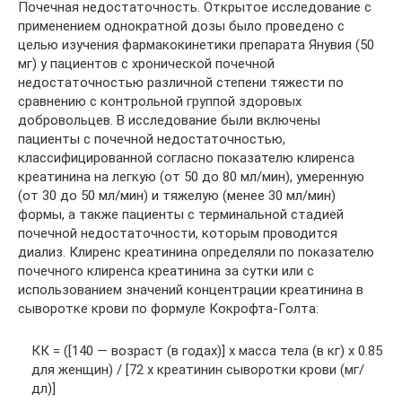
Почечная недостаточность. Открытое исследование с
применением однократной дозы было проведено с
целью изучения фармакокинетики препарата Янувия (50
мг) у пациентов с хронической почечной
недостаточностью различной степени тяжести по
сравнению с контрольной группой здоровых
добровольцев. В исследование были включены
пациенты с почечной недостаточностью,
классифицированной согласно показателю клиренса
креатинина на легкую (от 50 до 80 мл/мин), умеренную
(от 30 до 50 мл/мин) и тяжелую (менее 30 мл/мин)
формы, а также пациенты с терминальной стадией
почечной недостаточности, которым проводится
диализ. Клиренс креатинина определяли по показателю
почечного клиренса креатинина за сутки или с
использованием значений концентрации креатинина в
сыворотке крови по формуле Кокрофта-Голта:
КК = ([140 — возраст (в годах)] х масса тела (в кг) х 0.85
для женщин) / [72 х креатинин сыворотки крови (мг/
дл)]