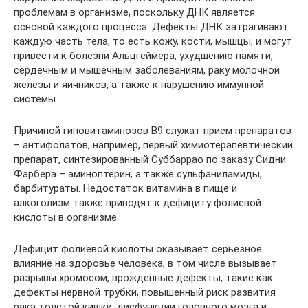
проблемам в организме, поскольку ДНК является
основой каждого процесса. Дефекты ДНК затрагивают
каждую часть тела, то есть кожу, кости, мышцы, и могут
привести к болезни Альцгеймера, ухудшению памяти,
сердечным и мышечным заболеваниям, раку молочной
железы и яичников, а также к нарушению иммунной
системы
Причиной гиповитаминозов В9 служат прием препаратов
– антифолатов, например, первый химиотерапевтический
препарат, синтезированный Суббаррао по заказу Сидни
Фарбера – аминоптерин, а также сульфаниламиды,
барбитураты. Недостаток витамина в пище и
алкоголизм также приводят к дефициту фолиевой
кислоты в организме.
Дефицит фолиевой кислоты оказывает серьезное
влияние на здоровье человека, в том числе вызывает
разрывы хромосом, врожденные дефекты, такие как
дефекты нервной трубки, повышенный риск развития
рака толстой кишки, дисфункции головного мозга и