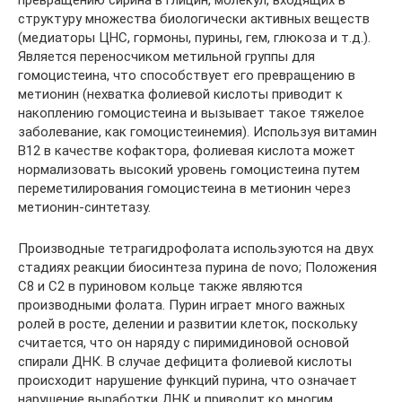
превращению сирина в глицин, молекул, входящих в
структуру множества биологически активных веществ
(медиаторы ЦНС, гормоны, пурины, гем, глюкоза и т.д.).
Является переносчиком метильной группы для
гомоцистеина, что способствует его превращению в
метионин (нехватка фолиевой кислоты приводит к
накоплению гомоцистеина и вызывает такое тяжелое
заболевание, как гомоцистеинемия). Используя витамин
B12 в качестве кофактора, фолиевая кислота может
нормализовать высокий уровень гомоцистеина путем
переметилирования гомоцистеина в метионин через
метионин-синтетазу.
Производные тетрагидрофолата используются на двух
стадиях реакции биосинтеза пурина de novo; Положения
C8 и C2 в пуриновом кольце также являются
производными фолата. Пурин играет много важных
ролей в росте, делении и развитии клеток, поскольку
считается, что он наряду с пиримидиновой основой
спирали ДНК. В случае дефицита фолиевой кислоты
происходит нарушение функций пурина, что означает
нарушение выработки ДНК и приводит ко многим