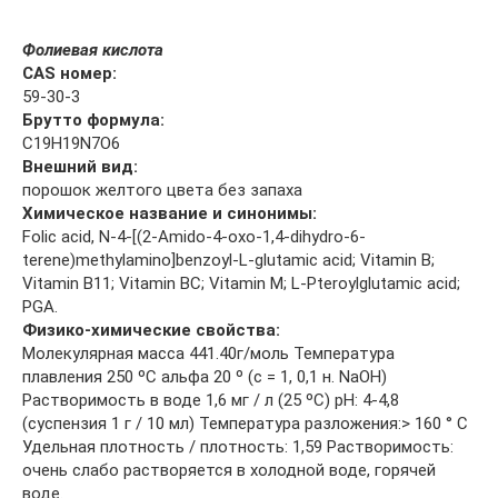
Фолиевая кислота
CAS номер:
59-30-3
Брутто формула:
C19H19N7O6
Внешний вид:
порошок желтого цвета без запаха
Химическое название и синонимы:
Folic acid, N-4-[(2-Amido-4-oxo-1,4-dihydro-6-
terene)methylamino]benzoyl-L-glutamic acid; Vitamin B;
Vitamin B11; Vitamin BC; Vitamin M; L-Pteroylglutamic acid;
PGA.
Физико-химические свойства:
Молекулярная масса 441.40г/моль Температура
плавления 250 ºC альфа 20 º (с = 1, 0,1 н. NaOH)
Растворимость в воде 1,6 мг / л (25 ºC) pH: 4-4,8
(суспензия 1 г / 10 мл) Температура разложения:> 160 ° C
Удельная плотность / плотность: 1,59 Растворимость:
очень слабо растворяется в холодной воде, горячей
воде.