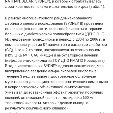
NATHAN, DECAN, SYDNEY), в которых отрабатывалась
доза, кратность приема и длительность курса (табл. 1).
В рамках многоцентрового рандомизированного
двойного слепого исследования (SYDNEY II) проведена
оценка эффективности тиоктовой кислоты в терапии
больных с диабетической полинейропатией (ДПН) [1, 3].
Исследование проводилось в период с 2004 по 2006 г., в
нем приняли участие 87 пациентов с сахарным диабетом
(СД) 1-го и 2-го типа, находившихся на стационарном
(НУЗ ЦКБ № 1 ОАО «РЖД») и амбулаторном лечении
(кафедра эндокринологии ГОУ ДПО РМАПО Росздрава).
В ходе исследования SYDNEY сделано заключение, что
внутривенное введение альфа-липоевой кислоты в
течение 3 нед. вызывает достоверное ослабление
мучительных для пациентов невропатических симптомов
и неврологической объективной симптоматики.
Учитывая дозозависимый эффект развития побочных
явлений, оптимальной является дозировка 600 мг
тиоктовой кислоты. Авторы сделали вывод: в
результате комплексного клинико-