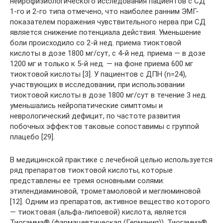
нейрофизиологического исследования пациентов с СД
1-го и 2-го типа отмечено, что наиболее ранним ЭМГ-
показателем поражения чувствительного нерва при СД
является снижение потенциала действия. Уменьшение
боли происходило со 2-й нед. приема тиоктовой
кислоты в дозе 1800 мг/сут, с 4-й нед. приема — в дозе
1200 мг и только к 5-й нед. — на фоне приема 600 мг
тиоктовой кислоты [3]. У пациентов с ДПН (n=24),
участвующих в исследовании, при использовании
тиоктовой кислоты в дозе 1800 мг/сут в течение 3 нед.
уменьшались нейропатические симптомы и
неврологический дефицит, по частоте развития
побочных эффектов таковые сопоставимы с группой
плацебо [29].
В медицинской практике с лечебной целью используется
ряд препаратов тиоктовой кислоты, которые
представлены ее тремя основными солями:
этилендиаминовой, трометамоловой и меглюминовой
[12]. Одним из препаратов, активное вещество которого
— тиоктовая (альфа-липоевой) кислота, является
Тиогамма® (фармацевтическая (Германия)). Тиогамма®