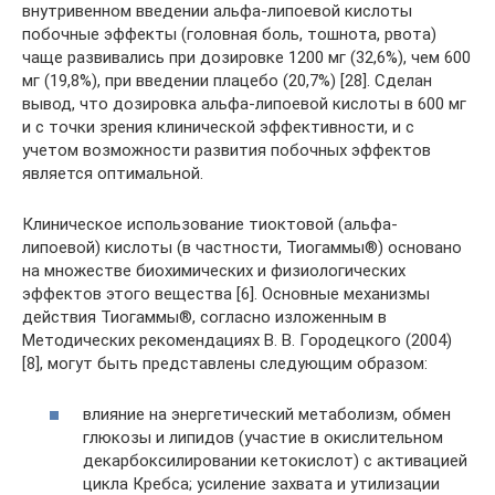
внутривенном введении альфа-липоевой кислоты
побочные эффекты (головная боль, тошнота, рвота)
чаще развивались при дозировке 1200 мг (32,6%), чем 600
мг (19,8%), при введении плацебо (20,7%) [28]. Cделан
вывод, что дозировка альфа-липоевой кислоты в 600 мг
и с точки зрения клинической эффективности, и с
учетом возможности развития побочных эффектов
является оптимальной.
Клиническое использование тиоктовой (альфа-
липоевой) кислоты (в частности, Тиогаммы®) основано
на множестве биохимических и физиологических
эффектов этого вещества [6]. Основные механизмы
действия Тиогаммы®, согласно изложенным в
Методических рекомендациях В. В. Городецкого (2004)
[8], могут быть представлены следующим образом:
влияние на энергетический метаболизм, обмен
глюкозы и липидов (участие в окислительном
декарбоксилировании кетокислот) с активацией
цикла Кребса; усиление захвата и утилизации