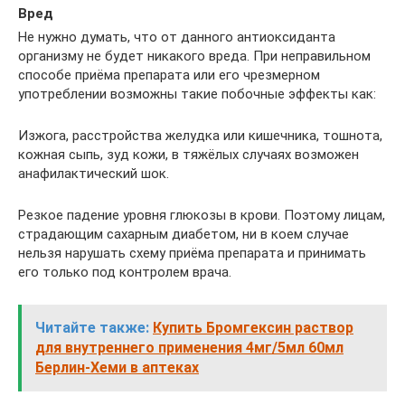
Вред
Не нужно думать, что от данного антиоксиданта
организму не будет никакого вреда. При неправильном
способе приёма препарата или его чрезмерном
употреблении возможны такие побочные эффекты как:
Изжога, расстройства желудка или кишечника, тошнота,
кожная сыпь, зуд кожи, в тяжёлых случаях возможен
анафилактический шок.
Резкое падение уровня глюкозы в крови. Поэтому лицам,
страдающим сахарным диабетом, ни в коем случае
нельзя нарушать схему приёма препарата и принимать
его только под контролем врача.
Читайте также:
Купить Бромгексин раствор
для внутреннего применения 4мг/5мл 60мл
Берлин-Хеми в аптеках