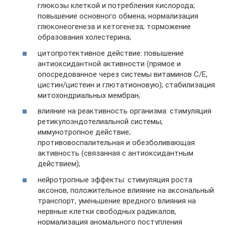
глюкозы клеткой и потребления кислорода;
повышение основного обмена; нормализация
глюконеогенеза и кетогенеза; торможение
образования холестерина;
цитопротективное действие: повышение
антиоксидантной активности (прямое и
опосредованное через системы витаминов С/Е,
цистин/цистеин и глютатионовую); стабилизация
митохондриальных мембран;
влияние на реактивность организма: стимуляция
ретикулоэндотелиальной системы;
иммунотропное действие;
противовоспалительная и обезболивающая
активность (связанная с антиоксидантным
действием);
нейротропные эффекты: стимуляция роста
аксонов, положительное влияние на аксональный
транспорт, уменьшение вредного влияния на
нервные клетки свободных радикалов,
нормализация аномального поступления