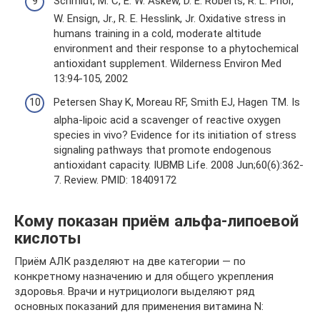
Schmidt, M. C, E. W. Askew, D. E. Roberts, R. L. Prior,
W. Ensign, Jr., R. E. Hesslink, Jr. Oxidative stress in
humans training in a cold, moderate altitude
environment and their response to a phytochemical
antioxidant supplement. Wilderness Environ Med
13:94-105, 2002
Petersen Shay K, Moreau RF, Smith EJ, Hagen TM. Is
alpha-lipoic acid a scavenger of reactive oxygen
species in vivo? Evidence for its initiation of stress
signaling pathways that promote endogenous
antioxidant capacity. IUBMB Life. 2008 Jun;60(6):362-
7. Review. PMID: 18409172
Кому показан приём альфа-липоевой
кислоты
Приём АЛК разделяют на две категории — по
конкретному назначению и для общего укрепления
здоровья. Врачи и нутрициологи выделяют ряд
основных показаний для применения витамина N: