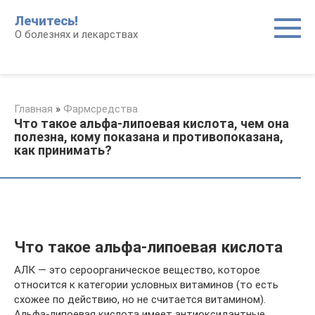
Перейти
Лечитесь!
к
О болезнях и лекарствах
контенту
Главная
»
Фармсредства
Что такое альфа-липоевая кислота, чем она
полезна, кому показана и противопоказана,
как принимать?
Что такое альфа-липоевая кислота
АЛК — это сероорганическое вещество, которое
относится к категории условных витаминов (то есть
схожее по действию, но не считается витамином).
Альфа-липоевая кислота имеет антиоксидантные