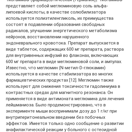
представляет собой меглюминовую соль aльфа-
липоевой кислоты, в качестве солюбилизатора
используется полиэтиленгликоль, их преимущества
состоят в подавлении образования свободных
радикалов, улучшении энергетического метаболизма
нейронов, восстановлении нарушенного
эндоневрального кровотока. Препарат выпускается в
виде таблеток, содержащих 600 мг препарата, раствора
для внутривенных инфузий во флаконах, включающих
600 мг препарата в виде меглюминовой соли, и ампулах.
Известно, что меглюмин (N-метил-D-глюкамин)
используется в качестве стабилизатора во многих
фармацевтических продуктах [12]. Меглюмин также
используют для снижения токсичности гадолиниума в
контрастных средах для магнитного резонанса. Он
применяется в виде антимоната меглюмина для лечения
лейшманиоза. Было продемонстрировано, что в
эксперименте мыши воспринимали дозу до 1 г/кг при
внутриперитонеальном введении без побочных
эффектов. Имеется только одно сообщение о развитии
анафилактической реакции у больного с остеоидной