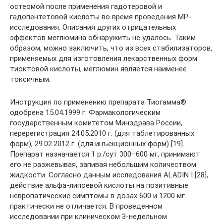
остеомой после применения гадотеровой и
гадопентетовой кислоты во время проведения МР-
исследования. Описания других отрицательных
эффектов меглюмина обнаружить не удалось. Таким
образом, можно заключить, что из всех стабилизаторов,
применяемых для изготовления лекарственных форм
тиоктовой кислоты, меглюмин является наименее
токсичным.
Инструкция по применению препарата Тиогамма®
одобрена 15.04.1999 г. Фармакологическим
государственным комитетом Минздрава России,
перерегистрация 24.05.2010 г. (для таблетированных
форм), 29.02.2012 г. (для инъекционных форм) [19].
Препарат назначается 1 р./сут 300–600 мг, принимают
его не разжевывая, запивая небольшим количеством
жидкости. Согласно данным исследования ALADIN I [28],
действие альфа-липоевой кислоты на позитивные
невропатические симптомы в дозах 600 и 1200 мг
практически не отличается. В проведенном
исследовании при клиническом 3-недельном