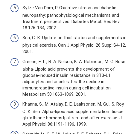
Sytze Van Dam, P. Oxidative stress and diabetic
neuropathy: pathophysiological mechanisms and
treatment perspectives. Diabetes Metab Res Rev
18:176-184, 2002.
Sen, С. К. Update on thiol status and supplements in
physical exercise. Can J Appl Physiol 26 Suppl:S4-12,
2001.
Greene, E. L., B. A. Nelson, K. A. Robinson, M. G. Buse.
alpha-Lipoic acid prevents the development of
glucose-induced insulin resistance in 3T3-L1
adipocytes and accelerates the decline in
immunoreactive insulin during cell incubation.
Metabolism 50:1063-1069, 2001.
Khanna, S., M. Atalay, D. E. Laaksonen, M. Gul, S. Roy,
С. К. Sen. Alpha-lipoic acid supplementation: tissue
glutathione homeostj at rest and after exercise. J
Appl Physiol 86:1191-1196, 1999.