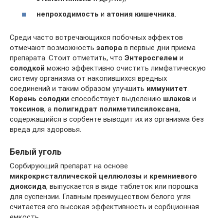
непроходимость
и
атония кишечника
.
Среди часто встречающихся побочных эффектов
отмечают возможность
запора
в первые дни приема
препарата. Стоит отметить, что
Энтеросгелем
и
солодкой
можно эффективно очистить лимфатическую
систему организма от накопившихся вредных
соединений и таким образом улучшить
иммунитет
.
Корень солодки
способствует выделению
шлаков
и
токсинов
, а
полигидрат полиметилсилоксана
,
содержащийся в сорбенте выводит их из организма без
вреда для здоровья.
Белый уголь
Сорбирующий препарат на основе
микрокристаллической целлюлозы
и
кремниевого
диоксида
, выпускается в виде таблеток или порошка
для суспензии. Главным преимуществом белого угля
считается его высокая эффективность и сорбционная
емкость.