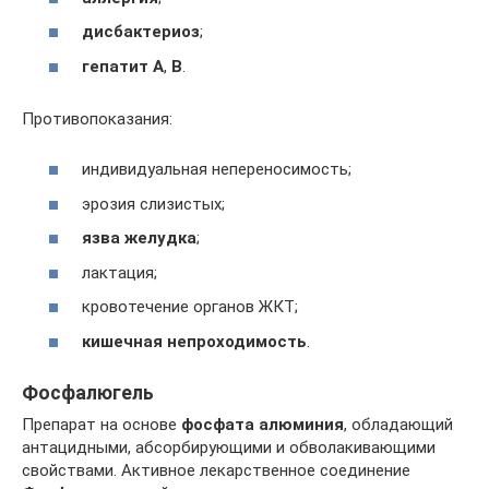
дисбактериоз
;
гепатит А
,
В
.
Противопоказания:
индивидуальная непереносимость;
эрозия слизистых;
язва желудка
;
лактация;
кровотечение органов ЖКТ;
кишечная непроходимость
.
Фосфалюгель
Препарат на основе
фосфата алюминия
, обладающий
антацидными, абсорбирующими и обволакивающими
свойствами. Активное лекарственное соединение