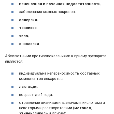
печеночная и почечная недостаточность
;
заболевания кожных покровов;
аллергия
;
токсикоз
;
язва
;
онкология
.
Абсолютными противопоказаниями к приему препарата
являются:
индивидуальна непереносимость составных
компонентов лекарства;
лактация
;
возраст до 1 года;
отравление цианидами, щелочами, кислотами и
некоторыми растворителями (
метанол,
этиленгликоль
и другие);