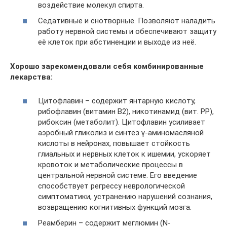
воздействие молекул спирта.
Седативные и снотворные. Позволяют наладить
работу нервной системы и обеспечивают защиту
её клеток при абстиненции и выходе из неё.
Хорошо зарекомендовали себя комбинированные
лекарства:
Цитофлавин – содержит янтарную кислоту,
рибофлавин (витамин В2), никотинамид (вит. PP),
рибоксин (метаболит). Цитофлавин усиливает
аэробный гликолиз и синтез γ-аминомасляной
кислоты в нейронах, повышает стойкость
глиальных и нервных клеток к ишемии, ускоряет
кровоток и метаболические процессы в
центральной нервной системе. Его введение
способствует регрессу неврологической
симптоматики, устранению нарушений сознания,
возвращению когнитивных функций мозга.
Реамберин – содержит меглюмин (N-