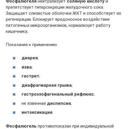
Фосфалюгеля
нейтрализует
соляную кислоту
и
препятствует гиперсекреции желудочного сока.
Защищает слизистые оболочки ЖКТ и способствует их
регенерации. Блокирует вредоносное воздействие
патогенных микроорганизмов, нормализует работу
кишечника.
Показания к применению:
диарея
;
язва
;
гастрит
;
диафрагмарная грыжа
;
гастроэзофагенальный рефлюкс
;
не язвенная
диспепсия
;
интоксикация
.
Фосфалюгель
противопоказан при индивидуальной