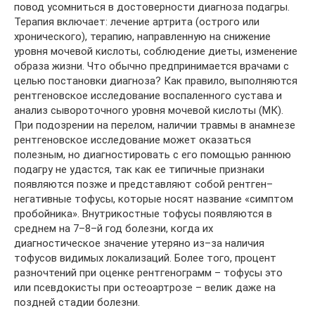
повод усомниться в достоверности диагноза подагры.
Терапия включает: лечение артрита (острого или
хронического), терапию, направленную на снижение
уровня мочевой кислоты, соблюдение диеты, изменение
образа жизни. Что обычно предпринимается врачами с
целью постановки диагноза? Как правило, выполняются
рентгеновское исследование воспаленного сустава и
анализ сывороточного уровня мочевой кислоты (МК).
При подозрении на перелом, наличии травмы в анамнезе
рентгеновское исследование может оказаться
полезным, но диагностировать с его помощью раннюю
подагру не удастся, так как ее типичные признаки
появляются позже и представляют собой рентген–
негативные тофусы, которые носят название «симптом
пробойника». Внутрикостные тофусы появляются в
среднем на 7–8–й год болезни, когда их
диагностическое значение утеряно из–за наличия
тофусов видимых локализаций. Более того, процент
разночтений при оценке рентгенограмм – тофусы это
или псевдокисты при остеоартрозе – велик даже на
поздней стадии болезни.