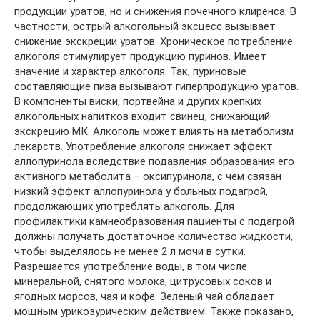
продукции уратов, но и снижения почечного клиренса. В
частности, острый алкогольный эксцесс вызывает
снижение экскреции уратов. Хроническое потребление
алкоголя стимулирует продукцию пуринов. Имеет
значение и характер алкоголя. Так, пуриновые
составляющие пива вызывают гиперпродукцию уратов.
В компоненты виски, портвейна и других крепких
алкогольных напитков входит свинец, снижающий
экскрецию МК. Алкоголь может влиять на метаболизм
лекарств. Употребление алкоголя снижает эффект
аллопуринола вследствие подавления образования его
активного метаболита – оксипуринола, с чем связан
низкий эффект аллопуринола у больных подагрой,
продолжающих употреблять алкоголь. Для
профилактики камнеобразования пациенты с подагрой
должны получать достаточное количество жидкости,
чтобы выделялось не менее 2 л мочи в сутки.
Разрешается употребление воды, в том числе
минеральной, снятого молока, цитрусовых соков и
ягодных морсов, чая и кофе. Зеленый чай обладает
мощным урикозурическим действием. Также показано,