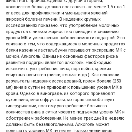
животного происхождения. С другой стороны,
количество белка должно составлять не менее 1,5 г на 1
кг веса для профилактики и уменьшения явлений
жировой болезни печени. В недавних крупных
исследованиях показано, что употребление молочных
продуктов с низкой жирностью приводит к снижению
уровня МК и уменьшению заболеваемости подагрой. Это
связано с тем, что содержащиеся в молочных продуктах
белки казеин и лактальбумин повышают экскрецию МК с
мочой. Алкоголь. Одним из основных факторов риска
развития подагры является алкоголь. Необходимо
исключить употребление пива, портвейна, крепких
спиртных напитков (виски, коньяк и др.). Как показали
результаты недавних исследований, прием бокала (250
мл) вина в сутки не приводил к повышению уровня МК в
крови. Однако в винограде, из которого производят
сухое вино, много фруктозы, которая способствует
гиперурикемии, поэтому употребление большего
количества вина в сутки чревато подъемом уровня МК и
обострением заболевания. Не менее трех дней в неделю
должны быть безалкогольными. Алкоголь может
повышать уровень МК путем не только увеличения