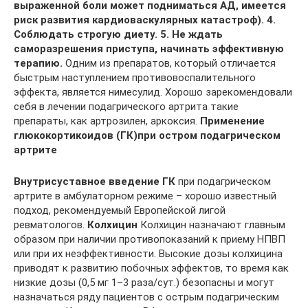
выраженной боли может подниматься АД, имеется
риск развития кардиоваскулярных катастроф). 4.
Соблюдать строгую диету. 5. Не ждать
саморазрешения приступа, начинать эффективную
терапию.
Одним из препаратов, который отличается
быстрым наступлением противовоспалительного
эффекта, является нимесулид. Хорошо зарекомендовали
себя в лечении подагрического артрита такие
препараты, как артрозилен, аркоксия.
Применение
глюкокортикоидов (ГК)при остром подагрическом
артрите
Внутрисуставное введение
ГК
при подагрическом
артрите в амбулаторном режиме – хорошо известный
подход, рекомендуемый Европейской лигой
ревматологов.
Колхицин
Колхицин назначают главным
образом при наличии противопоказаний к приему НПВП
или при их неэффективности. Высокие дозы колхицина
приводят к развитию побочных эффектов, то время как
низкие дозы (0,5 мг 1–3 раза/сут.) безопасны и могут
назначаться ряду пациентов с острым подагрическим