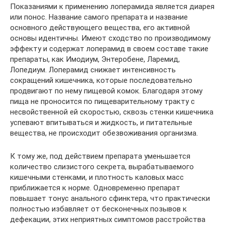
Показаниями к применению лоперамида является диарея
или понос. Название самого препарата и название
основного действующего вещества, его активной
основы идентичны. Имеют сходство по производимому
эффекту и содержат лоперамид в своем составе такие
препараты, как Имодиум, Энтеробене, Ларемид,
Лопедиум. Лоперамид снижает интенсивность
сокращений кишечника, которые последовательно
продвигают по нему пищевой комок. Благодаря этому
пища не проносится по пищеварительному тракту с
несвойственной ей скоростью, сквозь стенки кишечника
успевают впитываться и жидкость, и питательные
вещества, не происходит обезвоживания организма.
К тому же, под действием препарата уменьшается
количество слизистого секрета, вырабатываемого
кишечными стенками, и плотность каловых масс
приближается к норме. Одновременно препарат
повышает тонус анального сфинктера, что практически
полностью избавляет от бесконечных позывов к
дефекации, этих неприятных симптомов расстройства