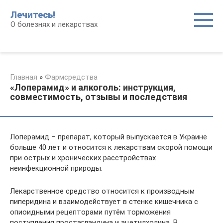
Перейти
Лечитесь!
к
О болезнях и лекарствах
контенту
Главная
»
Фармсредства
«Лоперамид» и алкоголь: инструкция,
совместимость, отзывы и последствия
Лоперамид – препарат, который выпускается в Украине
больше 40 лет и относится к лекарствам скорой помощи
при острых и хронических расстройствах
неинфекционной природы.
Лекарственное средство относится к производным
пиперидина и взаимодействует в стенке кишечника с
опиоидными рецепторами путём торможения
поступления простагландина и ацетилхолина. В