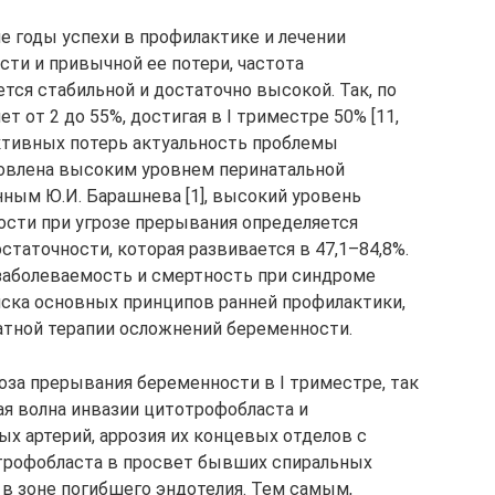
е годы успехи в профилактике и лечении
ти и привычной ее потери, частота
я стабильной и достаточно высокой. Так, по
 от 2 до 55%, достигая в I триместре 50% [11,
ктивных потерь актуальность проблемы
овлена высоким уровнем перинатальной
нным Ю.И. Барашнева [1], высокий уровень
ости при угрозе прерывания определяется
таточности, которая развивается в 47,1–84,8%.
заболеваемость и смертность при синдроме
иска основных принципов ранней профилактики,
атной терапии осложнений беременности.
оза прерывания беременности в I триместре, так
ая волна инвазии цитотрофобласта и
х артерий, аррозия их концевых отделов с
рофобласта в просвет бывших спиральных
 в зоне погибшего эндотелия. Тем самым,