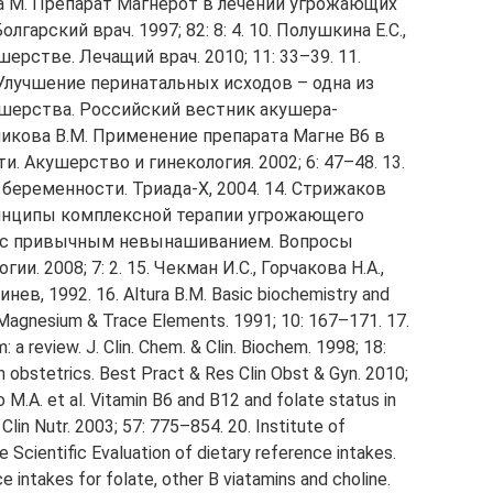
ова М. Препарат Магнерот в лечении угрожающих
арский врач. 1997; 82: 8: 4. 10. Полушкина Е.С.,
ерстве. Лечащий врач. 2010; 11: 33–39. 11.
т. Улучшение перинатальных исходов – одна из
шерства. Российский вестник акушера-
льникова В.М. Применение препарата Магне В6 в
 Акушерство и гинекология. 2002; 6: 47–48. 13.
беременности. Триада-Х, 2004. 14. Стрижаков
 Принципы комплексной терапии угрожающего
 с привычным невынашиванием. Вопросы
и. 2008; 7: 2. 15. Чекман И.С., Горчакова Н.А.,
в, 1992. 16. Altura B.M. Basic biochemistry and
. Magnesium & Trace Elements. 1991; 10: 167–171. 17.
a review. J. Clin. Chem. & Clin. Biochem. 1998; 18:
 obstetrics. Best Pract & Res Clin Obst & Gyn. 2010;
o M.A. et al. Vitamin B6 and B12 and folate status in
Clin Nutr. 2003; 57: 775–854. 20. Institute of
Scientific Evaluation of dietary reference intakes.
e intakes for folate, other B viatamins and choline.