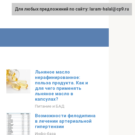
Для любых предложений по сайту: laram-halal@cp9.ru
Льняное масло
нерафинированное:
польза продукта. Как и
для чего применять
льняное масло в
капсулах?
Питание и БАД
Возможности фелодипина
в лечении артериальной
гипертензии
Инфо-база