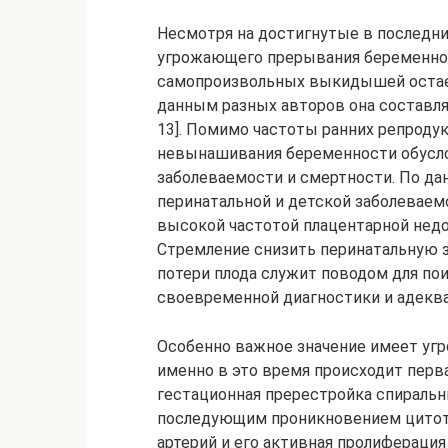
Несмотря на достигнутые в последни
угрожающего прерывания беременнос
самопроизвольных выкидышей остаетс
данным разных авторов она составляет
13]. Помимо частоты ранних репроду
невынашивания беременности обусл
заболеваемости и смертности. По да
перинатальной и детской заболеваем
высокой частотой плацентарной недос
Стремление снизить перинатальную 
потери плода служит поводом для по
своевременной диагностики и адекв
Особенно важное значение имеет угр
именно в это время происходит перв
гестационная пререстройка спиральны
последующим проникновением цитот
артерий и его активная пролиферация