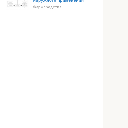
наружного применения
Фармсредства