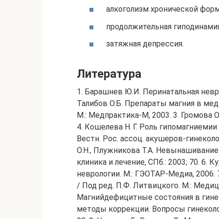
алкоголизм хронической фор
продолжительная гиподинамия
затяжная депрессия.
Литература
1. Барашнев Ю.И. Перинатальная неврол
Талибов О.Б. Препараты магния в мед
М.: Медпрактика-М, 2003. 3. Громова О
4. Кошелева Н. Г. Роль гипомагниеми
Вестн. Рос. ассоц. акушеров-гинеколог
О.Н., Плужникова Т.А. Невынашивание
клиника и лечение, СПб.: 2003; 70. 6. 
неврологии. М.: ГЭОТАР-Медиа, 2006. 
/ Под ред. П.Ф. Литвицкого. М.: Медиц
Магнийдефицитные состояния в гинек
методы коррекции. Вопросы гинекологи