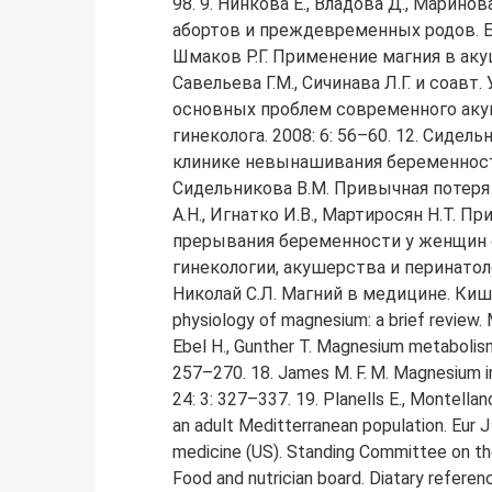
98. 9. Нинкова Е., Владова Д., Марин
абортов и преждевременных родов. Болг
Шмаков Р.Г. Применение магния в акуш
Савельева Г.М., Сичинава Л.Г. и соав
основных проблем современного аку
гинеколога. 2008: 6: 56–60. 12. Сиде
клинике невынашивания беременности.
Сидельникова В.М. Привычная потеря 
А.Н., Игнатко И.В., Мартиросян Н.Т.
прерывания беременности у женщин
гинекологии, акушерства и перинатологи
Николай С.Л. Магний в медицине. Кишине
physiology of magnesium: a brief review
Ebel H., Gunther T. Magnesium metabolism: 
257–270. 18. James M. F. M. Magnesium in
24: 3: 327–337. 19. Planells E., Montellan
an adult Meditterranean population. Eur J 
medicine (US). Standing Committee on the 
Food and nutrician board. Diatary referenc