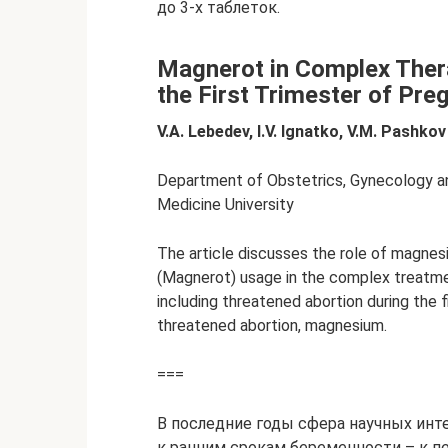
до 3-х таблеток.
Magnerot in Complex Ther
the First Trimester of Pre
V.A. Lebedev, I.V. Ignatko, V.M. Pashkov
Department of Obstetrics, Gynecology a
Medicine University
The article discusses the role of magne
(Magnerot) usage in the complex treatmen
including threatened abortion during the f
threatened abortion, magnesium.
===
В последние годы сфера научных инт
к ранним срокам беременности – к пе