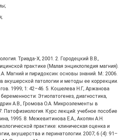
мы;
;
огия. Триада-Х, 2001. 2. Городецкий В.В.,
ицинской практике (Малая энциклопедия магния).
.А. Магний и пиридоксин: основы знаний. М.: 2006.
и в акушерской патологии и методы ее коррекции.
ов. 1999; 1: 42–46. 5. Кошелева Н.Г., Аржанова
 беременности: Этиопатогенез, диагностика,
Кудрин А.В., Громова О.А. Микроэлементы в
7. Патофизиология. Курс лекций: учебное пособие
ина, 1995. 8. Межевитинова Е.А., Акопян А.Н.
ологической практике: клиническая оценка и
и, акушерства и перинатологии. 2007; 6 (4): 91–