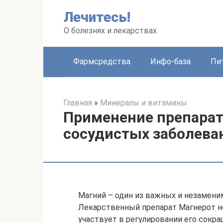
Перейти
Лечитесь!
к
контенту
О болезнях и лекарствах
Фармсредства
Инфо-база
Пи
Главная
»
Минералы и витамины
Применение препарат
сосудистых заболеван
Магний – один из важных и незамени
Лекарственный препарат Магнерот н
участвует в регулировании его сокра