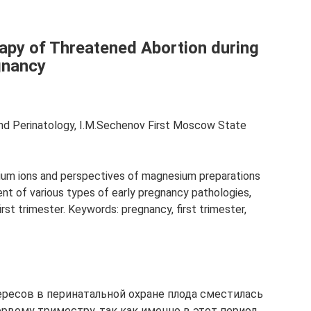
apy of Threatened Abortion during
gnancy
nd Perinatology, I.M.Sechenov First Moscow State
sium ions and perspectives of magnesium preparations
t of various types of early pregnancy pathologies,
irst trimester. Keywords: pregnancy, first trimester,
ересов в перинатальной охране плода сместилась
рвому триместру, так как именно в этот период