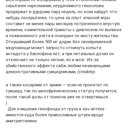
серьёзнее наркомании, неудачливого глюколова
продержат в дурдоме пару недель, но если найдут что-
нибудь посерьёзнее, то цена за опыт опасной игры
составит не менее пары месяцев потраченного впустую
времени, сомнительной грамоты с диагнозом по выписке
и пожизненного учёта в психушке по месту жительства.
Откушавший более 500 мг додик без своевременной
медпомощи может запросто откинуть копыта:
антидота у баклофена нет, а при летальных дозах он
отключает не только лёгкие, но и мозг. Из-за
убийственного эффекта сабж любим начинающими
демонстративными суицидниками,
(спойлер:
а также косарями от армии — если не прокатит по
суициду, так по шизофреническому статусу получится,
после такой дозы от психоза уже не отвертишься
)
. Для очищения генофонда от груза в хач-аптеке
имеются куда более православные штуки вроде
амитриптилина.