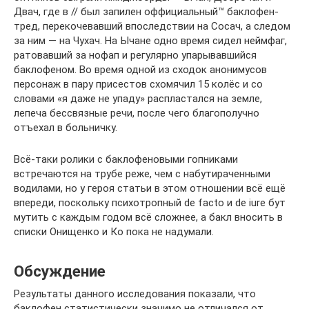
Двач, где в // был запилен оффициальный™ баклофен-
тред, перекочевавший впоследствии на Сосач, а следом
за ним — на Чухач. На Ычане одно время сидел неймфаг,
ратовавший за нофап и регулярно упарывавшийся
баклофеном. Во время одной из сходок анонимусов
персонаж в пару присестов схомячил 15 колёс и со
словами «я даже не упаду» распластался на земле,
лепеча бессвязные речи, после чего благополучно
отъехал в больничку.
Всё-таки ролики с баклофеновыми гопниками
встречаются на трубе реже, чем с набутираченными
водилами, но у героя статьи в этом отношении всё ещё
впереди, поскольку психотропный de facto и de iure бут
мутить с каждым годом всё сложнее, а бакл вносить в
списки Онищенко и Ко пока не надумали.
Обсуждение
Результаты данного исследования показали, что
баклофен статистически значимо не отличался от