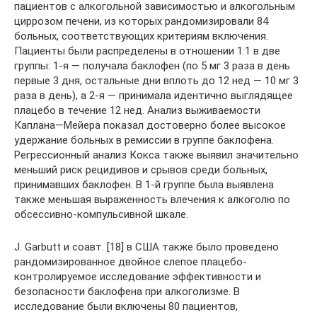
пациентов с алкогольной зависимостью и алкогольным
циррозом печени, из которых рандомизировали 84
больных, соответствующих критериям включения.
Пациенты были распределены в отношении 1:1 в две
группы: 1-я — получала баклофен (по 5 мг 3 раза в день
первые 3 дня, остальные дни вплоть до 12 нед — 10 мг 3
раза в день), а 2-я — принимала идентично выглядящее
плацебо в течение 12 нед. Анализ выживаемости
Каплана—Мейера показал достоверно более высокое
удержание больных в ремиссии в группе баклофена.
Регрессионный анализ Кокса также выявил значительно
меньший риск рецидивов и срывов среди больных,
принимавших баклофен. В 1-й группе была выявлена
также меньшая выраженность влечения к алкоголю по
обсессивно-компульсивной шкале.
J. Garbutt и соавт. [18] в США также было проведено
рандомизированное двойное слепое плацебо-
контролируемое исследование эффективности и
безопасности баклофена при алкоголизме. В
исследование были включены 80 пациентов,