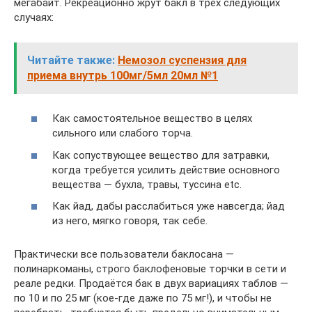
мегабайт. Рекреационно жрут бакл в трёх следующих
случаях:
Читайте также:
Немозол суспензия для
приема внутрь 100мг/5мл 20мл №1
Как самостоятельное вещество в целях
сильного или слабого торча.
Как сопуствующее вещество для затравки,
когда требуется усилить действие основного
вещества — бухла, травы, туссина etc.
Как йад, дабы расслабиться уже навсегда; йад
из него, мягко говоря, так себе.
Практически все пользователи баклосана —
полинаркоманы, строго баклофеновые торчки в сети и
реале редки. Продаётся бак в двух вариациях таблов —
по 10 и по 25 мг (кое-где даже по 75 мг!), и чтобы не