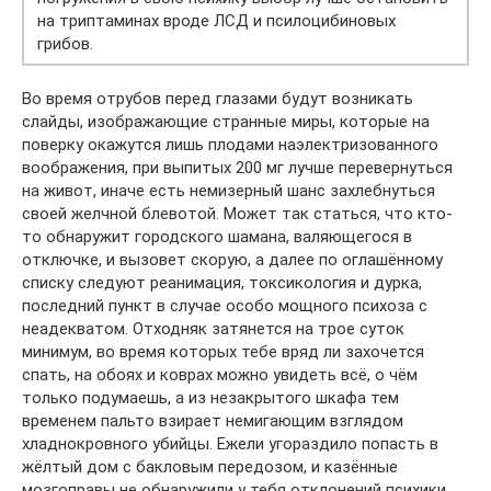
на триптаминах вроде ЛСД и псилоцибиновых
грибов.
Во время отрубов перед глазами будут возникать
слайды, изображающие странные миры, которые на
поверку окажутся лишь плодами наэлектризованного
воображения, при выпитых 200 мг лучше перевернуться
на живот, иначе есть немизерный шанс захлебнуться
своей желчной блевотой. Может так статься, что кто-
то обнаружит городского шамана, валяющегося в
отключке, и вызовет скорую, а далее по оглашённому
списку следуют реанимация, токсикология и дурка,
последний пункт в случае особо мощного психоза с
неадекватом. Отходняк затянется на трое суток
минимум, во время которых тебе вряд ли захочется
спать, на обоях и коврах можно увидеть всё, о чём
только подумаешь, а из незакрытого шкафа тем
временем пальто взирает немигающим взглядом
хладнокровного убийцы. Ежели угораздило попасть в
жёлтый дом с бакловым передозом, и казённые
мозгоправы не обнаружили у тебя отклонений психики