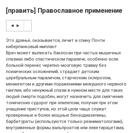
[править] Православное применение
◄ ►
Это дряньё, оказывается, лечит и спину Почти
киберпанковый имплант
Врач может выписать баклосан при частых мышечных
спазмах либо спастическом параличе, особенно если
больной перенёс черепно-мозговую травму без
психических осложнений, страдает детским
церебральным параличом, старческим склерозом,
менингитом и другими поражениями межушного нервного
ганглия, ибо ненужный спазм в нужном месте для таких
людей смерти подобен, могут назначить для смягчения
тонических судорог при эпилепсии, получая при этом
учащение приступов, но этой цели чаще служат
проверенные и более мощные бензодиазепины,
барбитураты (используются только реаниматологами),
внутривенные формы вальпроатов или леветирацетама,