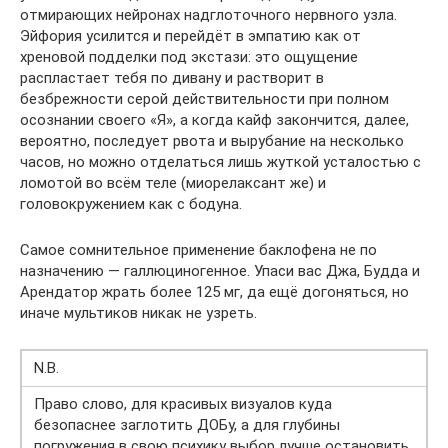
отмирающих нейронах надглоточного нервного узла.
Эйфория усилится и перейдёт в эмпатию как от
хреновой подделки под экстази: это ощущение
распластает тебя по дивану и растворит в
безбрежности серой действительности при полном
осознании своего «Я», а когда кайф закончится, далее,
вероятно, последует рвота и вырубание на несколько
часов, но можно отделаться лишь жуткой усталостью с
ломотой во всём теле (миорелаксант же) и
головокружением как с бодуна.
Самое сомнительное применение баклофена не по
назначению — галлюциногенное. Упаси вас Джа, Будда и
Арендатор жрать более 125 мг, да ещё догоняться, но
иначе мультиков никак не узреть.
N.B.
Право слово, для красивых визуалов куда
безопаснее заглотить ДОБу, а для глубины
погружения в свою психику выбор лучше остановить