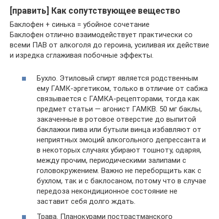
[править] Как сопутствующее вещество
Баклофен + синька = убойное сочетание
Баклофен отлично взаимодействует практически со
всеми ПАВ от алкоголя до героина, усиливая их действие
и изредка сглаживая побочные эффекты.
Бухло. Этиловый спирт является родственным
ему ГАМК-эргетиком, только в отличие от сабжа
связывается с ГАМКА-рецепторами, тогда как
предмет статьи — агонист ГАМКB. 50 мг баклы,
закаченные в ротовое отверстие до выпитой
баклажки пива или бутыли винца избавляют от
неприятных эмоций алкогольного депрессанта и
в некоторых случаях убирают тошноту, одаряя,
между прочим, периодическими залипами с
головокружением. Важно не переборщить как с
бухлом, так и с баклосаном, потому что в случае
передоза некондиционное состояние не
заставит себя долго ждать.
Трава. Планокурами пострастманского