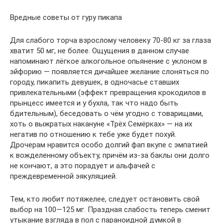
Вредные советы от гуру пикапа
Для слабого торча взрослому человеку 70-80 кг за глаза
хватит 50 мг, не более. Ощущения в данном случае
напоминают лёгкое алкогольное опьянение с уклоном в
эйфорию — появляется дичайшее желание слоняться по
городу, пикапить девушек, в одночасье ставших
привлекательными (эффект превращения крокодилов в
прынцесс имеется и у бухла, так что надо быть
бдительным), беседовать о чём угодно с товарищами,
хоть о выжратых накануне «Трёх Семёрках» — на их
негатив по отношению к тебе уже будет похуй.
Дрочерам нравится особо долгий фап вкупе с эмпатией
к вожделенному объекту, причём из-за баклы они долго
не кончают, а это порадует и альфачей с
преждевременной эякуляцией.
Тем, кто любит потяжелее, следует остановить свой
выбор на 100—125 мг. Праздная слабость теперь сменит
утыкание взгляда в пол с параноидной думкой в