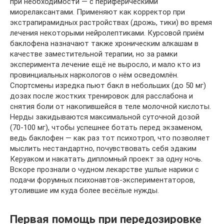
при необходимости — с периферическими
миорелаксантами. Применяют как корректор при
экстрапирамидных растройствах (дрожь, тики) во время
лечения некоторыми нейролептиками. Курсовой приём
баклофена назначают также хроническим алкашам в
качестве заместительной терапии, но за рамки
эксперимента лечение ещё не выросло, и мало кто из
провинциальных наркологов о нём осведомлён.
Спортсмены изредка пьют бакл в небольших (до 50 мг)
дозах после жостких тренировок для расслабона и
снятия боли от накопившейся в теле молочной кислоты.
Нерды закидываются максимальной суточной дозой
(70-100 мг), чтобы успешнее ботать перед экзаменом,
ведь баклофен — как раз тот психотроп, что позволяет
мыслить нестандартно, почувствовать себя эдаким
Керуаком и накатать дипломный проект за одну ночь.
Вскоре прознали о чудном лекарстве ушлые нарики с
подачи форумных психонавтов-экспериментаторов,
утолившие им куда более весёлые нужды.
Первая помощь при передозировке