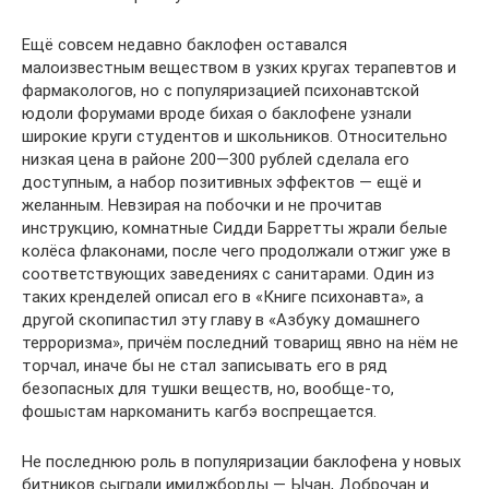
Ещё совсем недавно баклофен оставался
малоизвестным веществом в узких кругах терапевтов и
фармакологов, но с популяризацией психонавтской
юдоли форумами вроде бихая о баклофене узнали
широкие круги студентов и школьников. Относительно
низкая цена в районе 200—300 рублей сделала его
доступным, а набор позитивных эффектов — ещё и
желанным. Невзирая на побочки и не прочитав
инструкцию, комнатные Сидди Барретты жрали белые
колёса флаконами, после чего продолжали отжиг уже в
соответствующих заведениях с санитарами. Один из
таких кренделей описал его в «Книге психонавта», а
другой скопипастил эту главу в «Азбуку домашнего
терроризма», причём последний товарищ явно на нём не
торчал, иначе бы не стал записывать его в ряд
безопасных для тушки веществ, но, вообще-то,
фошыстам наркоманить кагбэ воспрещается.
Не последнюю роль в популяризации баклофена у новых
битников сыграли имиджборды — Ычан, Доброчан и