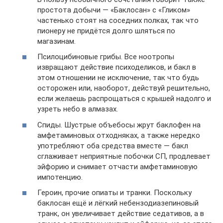
простота добычи — «Баклосан» с «Гликом»
частенько стоят на соседних полках, так что
пионеру не придётся долго шляться по
магазинам.
Псилоцибиновые грибы. Все ноотропы
извращают действие психоделиков, и бакл в
этом отношении не исключение, так что будь
осторожен или, наоборот, действуй решительно,
если желаешь распрощаться с крышей надолго и
узреть небо в алмазах.
Спиды. Шустрые объебосы жрут баклофен на
амфетаминовых отходняках, а также нередко
употребляют оба средства вместе — бакл
сглаживает неприятные побочки СП, продлевает
эйфорию и снимает отчасти амфетаминовую
импотенцию.
Героин, прочие опиаты и транки. Поскольку
баклосан ещё и лёгкий небензодиазепиновый
транк, он увеличивает действие седативов, а в