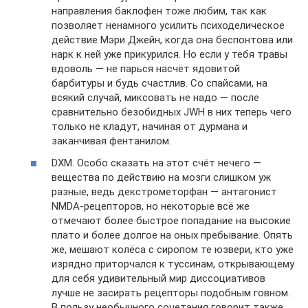
направления баклофен тоже любим, так как
позволяет ненамного усилить психоделическое
действие Мэри Джейн, когда она беспонтова или
нарк к ней уже прикурился. Но если у тебя травы
вдоволь — не парься насчёт ядовитой
барбитуры и будь счастлив. Со спайсами, на
всякий случай, миксовать не надо — после
сравнительно безобидных JWH в них теперь чего
только не кладут, начиная от дурмана и
заканчивая фентанилом.
DXM. Особо сказать на этот счёт нечего —
вещества по действию на мозги слишком уж
разные, ведь декстрометорфан — антагонист
NMDA-рецепторов, но некоторые всё же
отмечают более быстрое попадание на высокие
плато и более долгое на оных пребывание. Опять
же, мешают колёса с сиропом те юзвери, кто уже
изрядно приторчался к туссинам, открывающему
для себя удивительный мир диссоциативов
лучше не засирать рецепторы подобным говном.
В пользу необычного сочетания говорит также