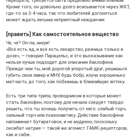
перебрать, требуется быть предельно внимательным.
Кроме того, он довольно долго всасывается через ЖКТ,
где-то за 3-4 часа, так что любителей догоняться
может ждать весьма неприятный нежданчик.
[править] Как самостоятельное вещество
Чё, чё? Оп-па, нихуя!
«Всё есть яд, и всё есть лекарство, разница только в
дозе», — говорил Парацельс, и это высказывание как
нельзя лучше подходит для описания баклофена.
Прежде чем ты, мой дорогой упоротый друг, решишься
губить свои ливер и МНУ, будь бобр, изучи хорошенько
матчасть до того, как побежишь в ближайшую аптеку.
Есть три типа трипа, проводником в которые может
стать баклофен, поэтому для начала следует твёрдо
решить, что ты хочешь получить от него: слабый торч,
сильный торч или психонавтику. Действие баклофена
напоминает бутиратовое, и не мудрено, поскольку
оксибат натрия — такой же агонист ГАМК-рецепторов,
как и сабж.