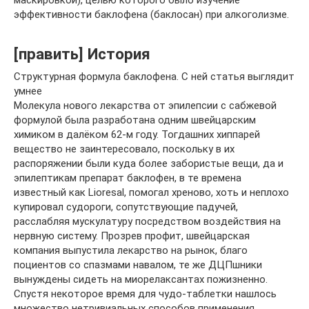
маскировкой), целью которого было изучение
эффективности баклофена (баклосан) при алкоголизме.
[править] История
Структурная формула баклофена. С ней статья выглядит
умнее
Молекула нового лекарства от эпилепсии с сабжевой
формулой была разработана одним швейцарским
химиком в далёком 62-м году. Тогдашних хиппарей
вещество не заинтересовало, поскольку в их
распоряжении были куда более забористые вещи, да и
эпилептикам препарат баклофен, в те времена
известный как Lioresal, помогал хреново, хоть и неплохо
купировал судороги, сопутствующие падучей,
расслабляя мускулатуру посредством воздействия на
нервную систему. Прозрев профит, швейцарская
компания выпустила лекарство на рынок, благо
поциентов со спазмами навалом, те же ДЦПшники
вынуждены сидеть на миорелаксантах пожизненно.
Спустя некоторое время для чудо-таблетки нашлось
множество нетривиальных способов применения.