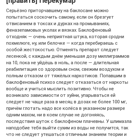
[править] Перекумар
Серьёзно приторчавшему на баклосане можно
попытаться соскочить самому, если он брезгует
отвисанием в токсах и дурках на промываниях,
феназепамовых уколах и вязках. Баклофеновый
отходняк — очень неприятная штука, которая сродни
похмелюге, ну, или белочке — когда перебираешь с
особой жестокостью. Отменять препарат следует
лесенкой, с каждым днём уменьшая дозу миллиграммов
на 10, пока не уйдёшь в ноль, а после — длительная
реабилитация со здоровым сном, свежим воздухом и
полным отказом от тяжёлых наркотиков. Попавшим в
баклофеновый психоз следует отказаться от наркоты
вообще и учиться мыслить позитивно. Чтобы не
возникало зависимости от хуйни, упарываться ей
следует не чаще раза в месяц в дозах не более 100 мг,
причём глотать надо все колёса в указанном размере
одним махом, ни в коем случае не догоняясь,
последствия шуток с баклофеном плачевны. У шлимазла
наподобие тебя выйти сухим из воды не получится, так
что не следует утешаться отличным знанием теории и