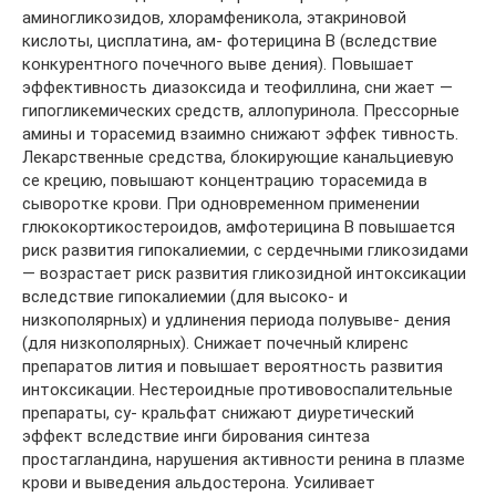
аминогликозидов, хлорамфеникола, этакриновой
кислоты, цисплатина, ам- фотерицина В (вследствие
конкурентного почечного выве­ дения). Повышает
эффективность диазоксида и теофиллина, сни­ жает —
гипогликемических средств, аллопуринола. Прессорные
амины и торасемид взаимно снижают эффек­ тивность.
Лекарственные средства, блокирующие канальциевую
се­ крецию, повышают концентрацию торасемида в
сыворотке крови. При одновременном применении
глюкокортикостероидов, амфотерицина В повышается
риск развития гипокалиемии, с сердечными гликозидами
— возрастает риск развития гликозидной интоксикации
вследствие гипокалиемии (для высоко- и
низкополярных) и удлинения периода полувыве- дения
(для низкополярных). Снижает почечный клиренс
препаратов лития и повышает вероятность развития
интоксикации. Нестероидные противовоспалительные
препараты, су- кральфат снижают диуретический
эффект вследствие инги­ бирования синтеза
простагландина, нарушения активности ренина в плазме
крови и выведения альдостерона. Усиливает