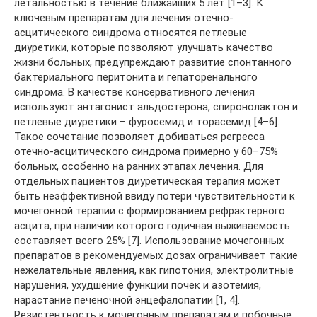
летальностью в течение ближайших 5 лет [1–3]. К
ключевым препаратам для лечения отечно-
асцитического синдрома относятся петлевые
диуретики, которые позволяют улучшать качество
жизни больных, предупреждают развитие спонтанного
бактериального перитонита и гепаторенального
синдрома. В качестве консервативного лечения
используют антагонист альдостерона, спиронолактон и
петлевые диуретики – фуросемид и торасемид [4–6].
Такое сочетание позволяет добиваться регресса
отечно-асцитического синдрома примерно у 60–75%
больных, особенно на ранних этапах лечения. Для
отдельных пациентов диуретическая терапия может
быть неэффективной ввиду потери чувствительности к
мочегонной терапии с формированием рефрактерного
асцита, при наличии которого годичная выживаемость
составляет всего 25% [7]. Использование мочегонных
препаратов в рекомендуемых дозах ограничивает такие
нежелательные явления, как гипотония, электролитные
нарушения, ухудшение функции почек и азотемия,
нарастание печеночной энцефалопатии [1, 4].
Резистентность к мочегонным препаратам и побочные