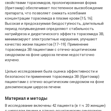
свойствами торасемидов, пролонгированная форма
(бритомар) обеспечивает постепенное высвобождение
препарата, что позволяет снижать колебания
концентрации торасемида в плазме крови [15, 16].
Высокая и предсказуемая биодоступность, длительный
период полувыведения определяют стабильность
натрийуреза и диуретического эффекта торасемида ЗВ,
минимизируют электролитные нарушения, улучшают
качество жизни пациентов [17–19]. Применение
торасемида ЗВ пациентами с отечно-асцитическим
синдромом на фоне цирроза печени недостаточно
изучено.
Целью исследования была оценка эффективности и
безопасности применения торасемида ЗВ (бритомар)
пациентами с отечно-асцитическим синдромом на фоне
декомпенсации цирроза печени.
Материал и методы
В исследование включены 42 пациента (в т.ч. 20 женщин)
с циррозом печени и отечно-асцитическим синдромом.