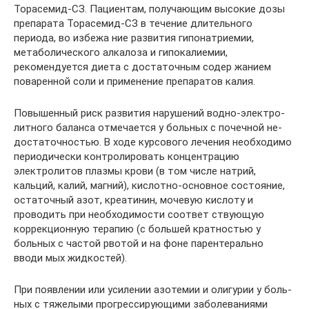
Торасемид-СЗ. Пациентам, получающим высокие дозы
препарата Торасемид-СЗ в течение длительного
периода, во избежа­ ние развития гипонатриемии,
метаболического алкалоза и гипокалиемии,
рекомендуется диета с достаточным содер­ жанием
поваренной соли и применение препаратов калия.
Повышенный риск развития нарушений водно-электро­
литного баланса отмечается у больных с почечной не­
достаточностью. В ходе курсового лечения необходимо
периодически контролировать концентрацию
электролитов плазмы крови (в том числе натрий,
кальций, калий, магний), кислотно-основное состояние,
остаточный азот, креатинин, мочевую кислоту и
проводить при необходимости соответ­ ствующую
коррекционную терапию (с большей кратностью у
больных с частой рвотой и на фоне парентерально
вводи­ мых жидкостей).
При появлении или усилении азотемии и олигурии у боль­
ных с тяжелыми прогрессирующими заболеваниями