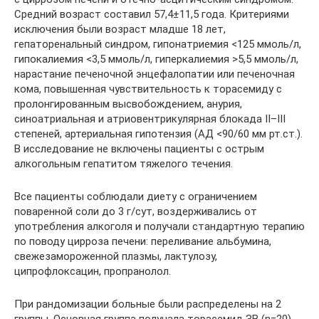
Средний возраст составил 57,4±11,5 года. Критериями
исключения были возраст младше 18 лет,
гепаторенальный синдром, гипонатриемия <125 ммоль/л,
гипокалиемия <3,5 ммоль/л, гиперкалиемия >5,5 ммоль/л,
нарастание печеночной энцефалопатии или печеночная
кома, повышенная чувствительность к торасемиду с
пролонгированным высвобождением, анурия,
синоатриальная и атриовентрикулярная блокада II–III
степеней, артериальная гипотензия (АД <90/60 мм рт.ст.).
В исследование не включены пациенты с острым
алкогольным гепатитом тяжелого течения.
Все пациенты соблюдали диету с ограничением
поваренной соли до 3 г/сут, воздерживались от
употребления алкоголя и получали стандартную терапию
по поводу цирроза печени: переливание альбумина,
свежезамороженной плазмы, лактулозу,
ципрофлоксацин, пропранолол.
При рандомизации больные были распределены на 2