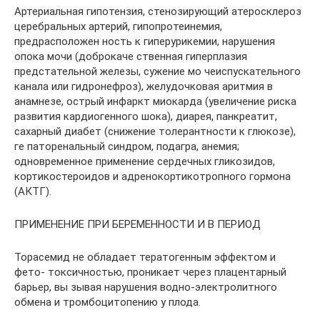
Артериальная гипотензия, стенозирующий атеросклероз
церебральных артерий, гипопротеинемия,
предрасположен­ ность к гиперурикемии, нарушения
опока мочи (доброкаче­ ственная гиперплазия
предстательной железы, сужение мо­ чеиспускательного
канала или гидронефроз), желудочковая аритмия в
анамнезе, острый инфаркт миокарда (увеличение риска
развития кардиогенного шока), диарея, панкреатит,
сахарный диабет (снижение толерантности к глюкозе),
ге­ паторенальный синдром, подагра, анемия;
одновременное применение сердечных гликозидов,
кортикостероидов и адренокортикотропного гормона
(АКТГ).
ПРИМЕНЕНИЕ ПРИ БЕРЕМЕННОСТИ И В ПЕРИОД
Торасемид не обладает тератогенным эффектом и
фето- токсичностью, проникает через плацентарный
барьер, вы­ зывая нарушения водно-электролитного
обмена и тромбоцитопению у плода.