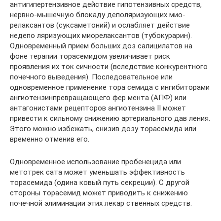
антигипертензивное действие гипотензивных средств,
нервно-мышечную блокаду деполяризующих мио-
релаксантов (суксаметоний) и ослабляет действие
недепо­ ляризующих миорелаксантов (тубокурарин).
Одновременный прием больших доз салицилатов на
фоне терапии торасемидом увеличивает риск
проявления их ток­ сичности (вследствие конкурентного
почечного выведения). Последовательное или
одновременное применение тора­ семида с ингибиторами
ангиотензинпревращающего фер­ мента (АПФ) или
антагонистами рецепторов ангиотензина II может
привести к сильному снижению артериального дав­ ления.
Этого можно избежать, снизив дозу торасемида или
временно отменив его.
Одновременное использование пробенецида или
метотрек­ сата может уменьшать эффективность
торасемида (одина­ ковый путь секреции). С другой
стороны торасемид может приводить к снижению
почечной элиминации этих лекар­ ственных средств.