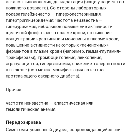
алкалоз, гиповолемия, дегидратация (чаще у пациен­ тов
пожилого возраста). Со стороны лабораторных
показателей:нечасто — гиперхолестеринемия,
гипертриглицеридемия; частота неизвестна —
гиперурикемия, небольшое повыше­ ние активности
щелочной фосфатазы в плазме крови, по­ вышение
концентрации креатинина и мочевины в плазме крови,
повышение активности некоторых «печеночных»
ферментов в плазме крови (например, гамма-глутамил-
трансферазы), тромбоцитопения, лейкопения,
агранулоци­ тоз, гипергликемия, снижение толерантности
к глюкозе (воз­ можна манифестация латентно
протекающего сахарного диабета).
Прочие:
частота неизвестна — апластическая или
гемолитическая анемия.
Передозировка
Симптомы: усиленный диурез, сопровождающийся сни­