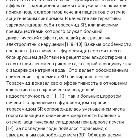
эффекты традиционной схемы послужили толчком для
поиска новых алгоритмов лечения пациентов с отечно-
асцитическим синдромом. В качестве альтернативы
зарекомендовал себя торасемид SR, клиническими
преимуществами которого служат больший
диуретический эффект, меньший риск развития
электролитных нарушений [1, 8–10]. Важные особенности
препарата (в отличие от фуросемида) состоят в его
блокирующем действии на рецепторы альдостерона и
отсутствии феномена рикошета, который ассоциируется
с задержкой натрия и воды. Это делает обоснованным
применение торасемида SR при циррозе печени.
Торасемид доказал свою эффективность в отношении
как пациентов с хронической сердечной
недостаточностью [11–13], так и больных циррозом
печени. По сравнению с фуросемидом терапия
торасемидом SR сопровождалась уменьшением числа
госпитализаций и снижением смертности больных с
отечно-асцитическим синдромом при циррозе печени
[14]. За последние годы появился торасемид с
замедленным высвобождением (ЗВ). Обладая всеми