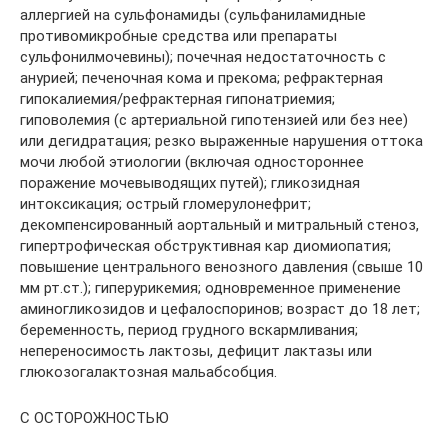
аллергией на сульфонамиды (сульфаниламидные
противомикробные средства или препараты
сульфонилмочевины); почечная недостаточность с
анурией; печеночная кома и прекома; рефрактерная
гипокалиемия/рефрактерная гипонатриемия;
гиповолемия (с артериальной гипотензией или без нее)
или дегидратация; резко выраженные нарушения оттока
мочи любой этиологии (включая одностороннее
поражение мочевыводящих путей); гликозидная
интоксикация; острый гломерулонефрит;
декомпенсированный аортальный и митральный стеноз,
гипертрофическая обструктивная кар­ диомиопатия;
повышение центрального венозного давле­ния (свыше 10
мм рт.ст.); гиперурикемия; одновременное применение
аминогликозидов и цефалоспоринов; возраст до 18 лет;
беременность, период грудного вскармливания;
непереносимость лактозы, дефицит лактазы или
глюкозогалактозная мальабсобция.
С ОСТОРОЖНОСТЬЮ