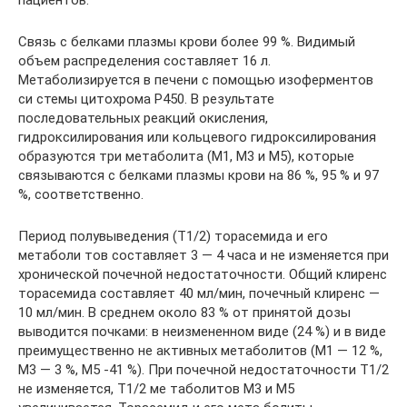
пациентов.
Связь с белками плазмы крови более 99 %. Видимый
объем распределения составляет 16 л.
Метаболизируется в печени с помощью изоферментов
си­ стемы цитохрома Р450. В результате
последовательных реакций окисления,
гидроксилирования или кольцевого гидроксилирования
образуются три метаболита (М1, М3 и М5), которые
связываются с белками плазмы крови на 86 %, 95 % и 97
%, соответственно.
Период полувыведения (Т1/2) торасемида и его
метаболи­ тов составляет 3 — 4 часа и не изменяется при
хронической почечной недостаточности. Общий клиренс
торасемида составляет 40 мл/мин, почечный клиренс —
10 мл/мин. В среднем около 83 % от принятой дозы
выводится почками: в неизмененном виде (24 %) и в виде
преимущественно не­ активных метаболитов (М1 — 12 %,
М3 — 3 %, М5 -41 %). При почечной недостаточности Т1/2
не изменяется, Т1/2 ме­ таболитов М3 и М5