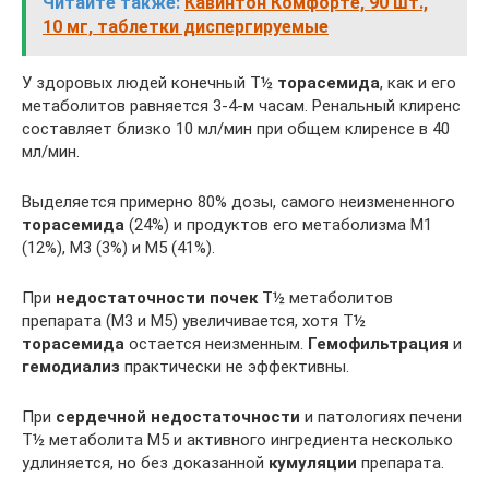
Читайте также:
Кавинтон Комфорте, 90 шт.,
10 мг, таблетки диспергируемые
У здоровых людей конечный T½
торасемида
, как и его
метаболитов равняется 3-4-м часам. Ренальный клиренс
составляет близко 10 мл/мин при общем клиренсе в 40
мл/мин.
Выделяется примерно 80% дозы, самого неизмененного
торасемида
(24%) и продуктов его метаболизма М1
(12%), М3 (3%) и М5 (41%).
При
недостаточности почек
T½ метаболитов
препарата (М3 и М5) увеличивается, хотя T½
торасемида
остается неизменным.
Гемофильтрация
и
гемодиализ
практически не эффективны.
При
сердечной недостаточности
и патологиях печени
T½ метаболита М5 и активного ингредиента несколько
удлиняется, но без доказанной
кумуляции
препарата.