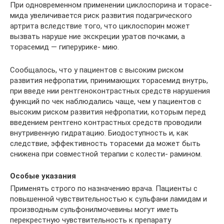
При одновременном применении циклоспорина и торасе­
мида увеличивается риск развития подагрического
артрита вследствие того, что циклоспорин может
вызвать наруше­ ние экскреции уратов почками, а
торасемид — гиперурике- мию.
Сообщалось, что у пациентов с высоким риском
развития нефропатии, принимающих торасемид внутрь,
при введе­ нии рентгеноконтрастных средств нарушения
функций по­ чек наблюдались чаще, чем у пациентов с
высоким риском развития нефропатии, которым перед
введением рентгено­ контрастных средств проводили
внутривенную гидратацию. Биодоступность и, как
следствие, эффективность торасеми­ да может быть
снижена при совместной терапии с колести- рамином.
Особые указания
Применять строго по назначению врача. Пациенты с
повышенной чувствительностью к сульфани­ ламидам и
производным сульфонилмочевины могут иметь
перекрестную чувствительность к препарату