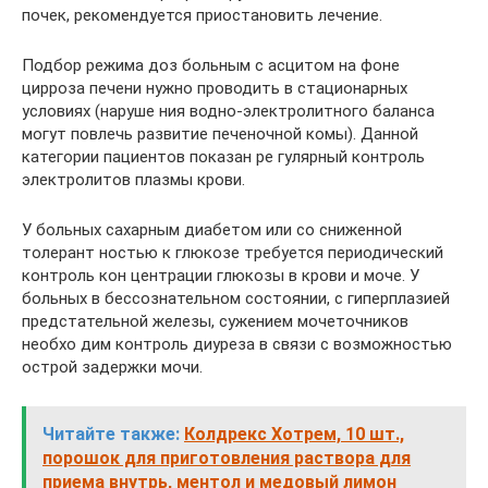
почек, рекомендуется приостановить лечение.
Подбор режима доз больным с асцитом на фоне
цирроза печени нужно проводить в стационарных
условиях (наруше­ ния водно-электролитного баланса
могут повлечь развитие печеночной комы). Данной
категории пациентов показан ре­ гулярный контроль
электролитов плазмы крови.
У больных сахарным диабетом или со сниженной
толерант­ ностью к глюкозе требуется периодический
контроль кон­ центрации глюкозы в крови и моче. У
больных в бессознательном состоянии, с гиперплазией
предстательной железы, сужением мочеточников
необхо­ дим контроль диуреза в связи с возможностью
острой за­держки мочи.
Читайте также:
Колдрекс Хотрем, 10 шт.,
порошок для приготовления раствора для
приема внутрь, ментол и медовый лимон