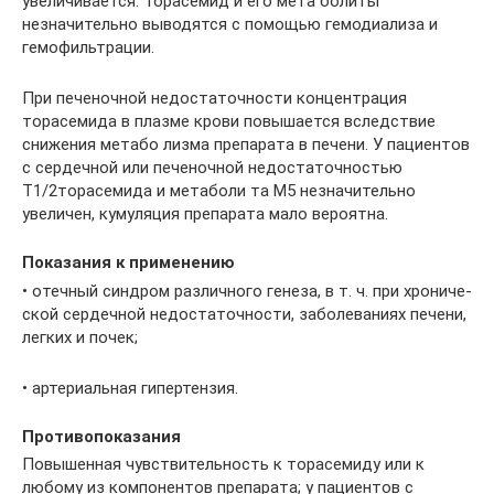
увеличивается. Торасемид и его мета­ болиты
незначительно выводятся с помощью гемодиализа и
гемофильтрации.
При печеночной недостаточности концентрация
торасемида в плазме крови повышается вследствие
снижения метабо­ лизма препарата в печени. У пациентов
с сердечной или печеночной недостаточностью
Т1/2торасемида и метаболи­ та М5 незначительно
увеличен, кумуляция препарата мало­ вероятна.
Показания к применению
• отечный синдром различного генеза, в т. ч. при хрониче­
ской сердечной недостаточности, заболеваниях печени,
легких и почек;
• артериальная гипертензия.
Противопоказания
Повышенная чувствительность к торасемиду или к
любо­му из компонентов препарата; у пациентов с