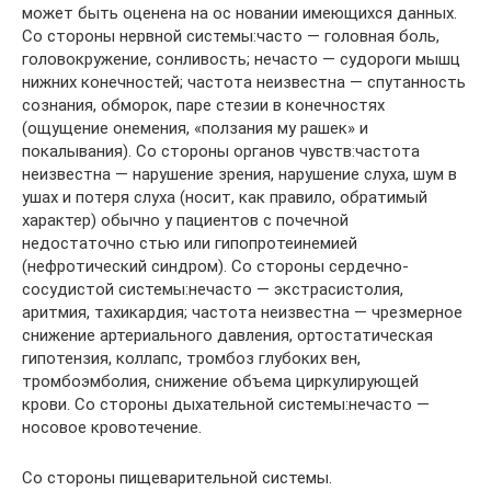
может быть оценена на ос­ новании имеющихся данных.
Со стороны нервной системы:часто — головная боль,
головокружение, сонливость; нечасто — судороги мышц
нижних конечностей; частота неизвестна — спутанность
сознания, обморок, паре­ стезии в конечностях
(ощущение онемения, «ползания му­ рашек» и
покалывания). Со стороны органов чувств:частота
неизвестна — нарушение зрения, нарушение слуха, шум в
ушах и потеря слуха (носит, как правило, обратимый
характер) обычно у пациентов с почечной
недостаточно­ стью или гипопротеинемией
(нефротический синдром). Со стороны сердечно-
сосудистой системы:нечасто — экстрасистолия,
аритмия, тахикардия; частота неизвестна — чрезмерное
снижение артериального давления, ортостатическая
гипотензия, коллапс, тромбоз глубоких вен,
тромбоэмболия, снижение объема циркулиру­ющей
крови. Со стороны дыхательной системы:нечасто —
носовое кровотечение.
Со стороны пищеварительной системы.