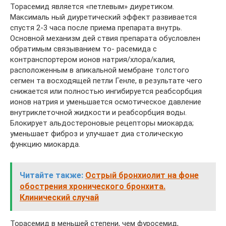
Торасемид является «петлевым» диуретиком.
Максималь­ ный диуретический эффект развивается
спустя 2-3 часа после приема препарата внутрь.
Основной механизм дей­ ствия препарата обусловлен
обратимым связыванием то- расемида с
контранспортером ионов натрия/хлора/калия,
расположенным в апикальной мембране толстого
сегмен­ та восходящей петли Генле, в результате чего
снижается или полностью ингибируется реабсорбция
ионов натрия и уменьшается осмотическое давление
внутриклеточной жидкости и реабсорбция воды.
Блокирует альдостероновые рецепторы миокарда;
уменьшает фиброз и улучшает диа­ столическую
функцию миокарда.
Читайте также:
Острый бронхиолит на фоне
обострения хронического бронхита.
Клинический случай
Торасемид в меньшей степени, чем фуросемид,