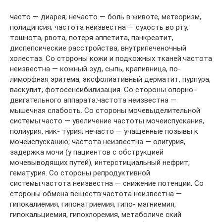
часто — диарея; нечасто — боль в животе, метеоризм,
полидипсия; частота неизвестна — сухость во рту,
тошнота, рвота, потеря аппетита, панкреатит,
диспепсические расстройства, внутрипеченочный
холестаз. Со стороны кожи и подкожных тканей:частота
неизвестна — кожный зуд, сыпь, крапивница, по­
лиморфная эритема, эксфолиативный дерматит, пурпура,
васкулит, фотосенсибилизация. Со стороны опорно-
двигательного аппарата:частота неизвестна —
мышечная слабость. Со стороны мочевыделительной
системы:часто — увеличение частоты мочеиспускания,
полиурия, ник- турия; нечасто — учащенные позывы к
мочеиспусканию; частота неизвестна — олигурия,
задержка мочи (у пациентов с обструкцией
мочевыводящих путей), интерстициальный нефрит,
гематурия. Со стороны репродуктивной
системы:частота неизвестна — снижение потенции. Со
стороны обмена веществ:частота неизвестна —
гипокалиемия, гипонатриемия, гипо- магниемия,
гипокальциемия, гипохлоремия, метаболиче­ ский