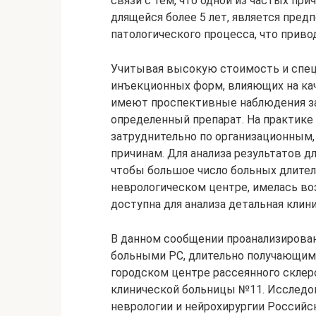
связи с тем, что одной из частых пр
длящейся более 5 лет, является пред
патологического процесса, что привод
Учитывая высокую стоимость и спец
инъекционных форм, влияющих на ка
имеют проспективные наблюдения за
определенный препарат. На практике
затруднительно по организационным
причинам. Для анализа результатов 
чтобы большое число больных длите
неврологическом центре, имелась во
доступна для анализа детальная клин
В данном сообщении проанализирова
больными РС, длительно получающими
городском центре рассеянного склер
клинической больницы №11. Исследо
неврологии и нейрохирургии Российс