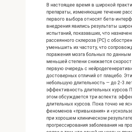
В настоящее время в широкой практи
препараты, изменяющие течение расс
первого выбора относят бета-интерф
внедрения явились результаты шир
испытаний, показавших, что назначе
рассеянного склероза (РС) с обостр
уменьшить их частоту, что сопрово
поражения мозга больных по данным 
меньшей степени снижается скорость
первую очередь с нейродегенеративн
достоверных отличий от плацебо. Эт
небольшую длительность — до 2-3 лет
эффективность длительных курсов ПИ
этом обсуждается три аспекта: эффе
длительных курсов. Пока точно не ясн
феноменов «привыкания» и «ускольза
при хорошем клиническом результате
прогрессирования заболевания на прот