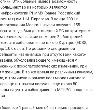
огий». Эти больные имеют возможность
, большинство из которых являются
 нейрохирургии РНИМУ (ранее Российский
итет) им. Н.И. Пирогова. В конце 2001 г.
авоохранения Москвы начали получать 155
парата тогда был достоверный РС по критериям
им течением, наличие не менее 2 обострений
 тяжесть заболевания по шкале Куртцке (EDSS,
,5 до 5,0 баллов. По решению специальной
репараты назначались при отсутствии какого-
левания, обусловливающего имеющиеся у
аженных психопатологических изменений, при
 у женщин. В то же время по различным каналам,
, в том числе в рамках постмаркетингового
ера ацетат начали получать еще около 50
лены на учет и наблюдались в МГЦРС, продолжая
ва.
 больные 1 раз в 3 мес обязательно проходили