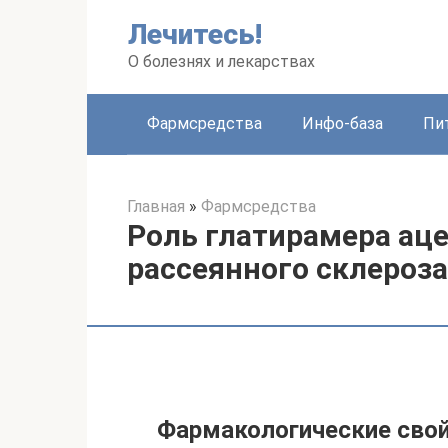
Перейти
Лечитесь!
к
контенту
О болезнях и лекарствах
Фармсредства
Инфо-база
Пи
Главная
»
Фармсредства
Роль глатирамера аце
рассеянного склероза
Фармакологические свой