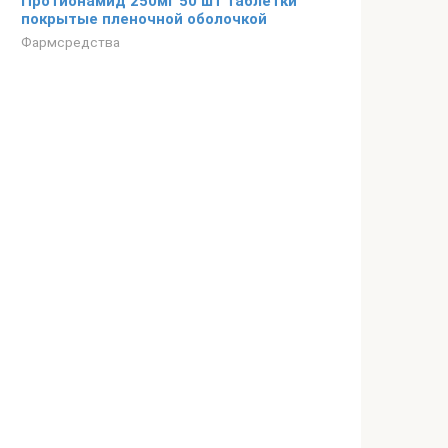
Протионамид 250мг 50 шт таблетки
покрытые пленочной оболочкой
Фармсредства