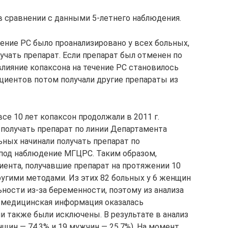
 сравнении с данными 5-летнего наблюдения.
ечение РС было проанализировано у всех больных,
чать препарат. Если препарат был отменен по
влияние копаксона на течение РС становилось
циентов потом получали другие препараты из
се 10 лет копаксон продолжали в 2011 г.
л получать препарат по линии Департамента
льных начинали получать препарат по
 под наблюдение МГЦРС. Таким образом,
иента, получавшие препарат на протяжении 10
ругими методами. Из этих 82 больных у 6 женщин
ности из-за беременности, поэтому из анализа
х медицинская информация оказалась
ни также были исключены. В результате в анализ
щин — 74,3% и 19 мужчин — 25,7%). На момент