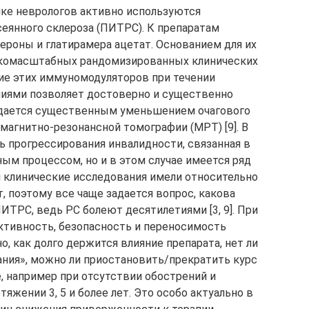
ке неврологов активно используются
еянного склероза (ПИТРС). К препаратам
ероны и глатирамера ацетат. Основанием для их
окомасштабных рандомизированных клинических
ние этих иммуномодуляторов при течении
ениями позволяет достоверно и существенно
ждается существенным уменьшением очагового
магнитно-резонансной томографии (МРТ) [9]. В
 прогрессирования инвалидности, связанная в
ым процессом, но и в этом случае имеется ряд
и клинические исследования имели относительно
, поэтому все чаще задается вопрос, какова
ТРС, ведь РС болеют десятилетиями [3, 9]. При
ктивность, безопасность и переносимость
о, как долго держится влияние препарата, нет ли
ния», можно ли приостановить/прекратить курс
, например при отсутствии обострений и
яжении 3, 5 и более лет. Это особо актуально в