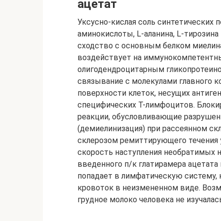
ацетат
Уксусно-кислая соль синтетических 
аминокислоты, L-аланина, L-тирозина
сходство с основным белком миелин
воздействует на иммунокомпетентны
олигодендроцитарным гликопротеино
связывание с молекулами главного к
поверхности клеток, несущих антиге
специфических Т-лимфоцитов. Блок
реакции, обусловливающие разрушен
(демиелинизация) при рассеянном ск
склерозом ремиттирующего течения 
скорость наступления необратимых 
введенного п/к глатирамера ацетата
попадает в лимфатическую систему, 
кровоток в неизмененном виде. Возм
грудное молоко человека не изучалась