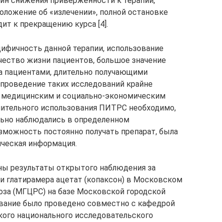
ичин снижения приверженности к терапии,
положение об «излечении», полной остановке
ит к прекращению курса [4].
ифичность данной терапии, использование
чество жизни пациентов, большое значение
 пациентами, длительно получающими
 проведение таких исследований крайне
, медицинским и социально-экономическим
длительного использования ПИТРС необходимо,
льно наблюдались в определенном
зможность постоянно получать препарат, была
ическая информация.
ны результаты открытого наблюдения за
 глатирамера ацетат (копаксон) в Московском
оза (МГЦРС) на базе Московской городской
вание было проведено совместно с кафедрой
кого национального исследовательского