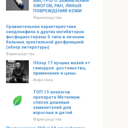
БЫСТРОГО ЗАЖИВЛЕНИЯ
ОЖОГОВ, РАН, ЛЮБЫХ
ПОВРЕЖДЕНИЙ КОЖИ
Фармсредства
Сравнительная характеристика
силденафила и других ингибиторов
фосфодиэстеразы 5 типа в лечении
больных эректильной дисфункцией
(обзор литературы)
Фармсредства
Обзор 17 лучших мазей от
геморроя: достоинства,
применение и цены
Инфо-база
ТОП 13 аналогов
препарата Мотилиум:
список дешевых
заменителей для
взрослых и детей
Фармсредства