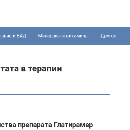
тание и БАД
Минералы и витамины
Другое
тата в терапии
ства препарата Глатирамер