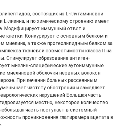
полипептидов, состоящих из L-глутаминовой
 и L-лизина, и по химическому строению имеет
а. Модифицирует иммунный ответ и
е клетки. Конкурирует с основным белком и
м миелина, а также протеолипидным белком за
омплекса тканевой совместимости класса II на
ны. Стимулирует образование антиген-
ирует миелин-специфические аутоиммунные
ие миелиновой оболочки нервных волокон
лерозе. При лечении больных рассеянным
уменьшает частоту обострений и замедляет
неврологических нарушений Большая часть
 гидролизуется местно, некоторое количество
небольшая часть поступает в системный
ожность проникновения глатирамера ацетата в
.