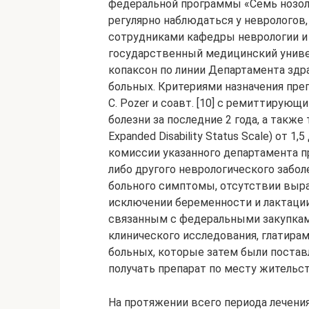
федеральной программы «Семь нозол
регулярно наблюдаться у неврологов
сотрудниками кафедры неврологии и
государственный медицинский универс
копаксон по линии Департамента здр
больных. Критериями назначения пре
C. Pozer и соавт. [10] с ремиттирующ
болезни за последние 2 года, а также
Expanded Disability Status Scale) от 1
комиссии указанного департамента п
либо другого неврологического забо
больного симптомы, отсутствии выр
исключении беременности и лактации
связанным с федеральными закупками
клинического исследования, глатирам
больных, которые затем были постав
получать препарат по месту жительст
На протяжении всего периода лечения