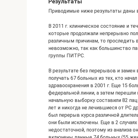
Результаты
Приводимые ниже результаты даны в
В 2011 г. клиническое состояние и т
которые продолжали непрерывно полу
различным причинам, то проследить 
невозможно, так как большинство па
группы ПИТРС.
В результате без перерывов и замен в
получать 67 больных из тех, кто нача
здравоохранения в 2001 г. Еще 15 бо
федеральной линии, а затем перешли
начальную выборку составили 82 пац
лет и никогда не лечившиеся от РС д
был перерыв курса различной длитель
они были исключены. Еще в 2 случая
недостаточной, поэтому из анализа о
включены данные 74 больных (55 жен