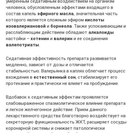
умеренным седативным воздействием на организм
человека, обусловленным эффектами входящего в
состав капель
эфирного масла
, значительная часть
которого является сложным эфиром
кислоты
изовалериановой
и
борнеола
. Также успокаивающим и
расслабляющим действием обладают
алкалоиды
настойки –
хотенин
и
валерин
и ее соединения
валепотриаты
.
Седативная эффективность препарата развивается
медленно, зависит от дозы и отличается
стабильностью. Валерьянка в каплях облегчает процесс
вхождения в
естественный сон
, стабилизирует его
протекание и практически не влияет на пробуждение.
Вдобавок к седативным эффектам проявляется
слабовыраженное спазмолитическое влияние препарата
и легкое желчегонное действие. Прием данного
лекарственного средства благотворно воздействует на
секреторную функциональность ЖКТ, расширяет сосуды
коронарной системы и снижает патологически