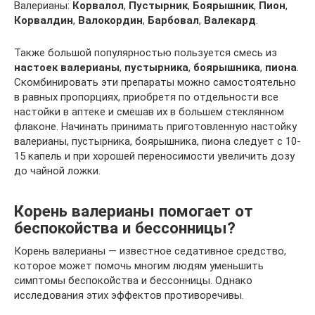
Валерианы:
Корвалол
,
Пустырник
,
Боярышник
,
Пион
,
Корвалдин
,
Валокордин
,
Барбовал
,
Валекард
.
Также большой популярностью пользуется смесь из
настоек валерианы
,
пустырника
,
боярышника
,
пиона
.
Скомбинировать эти препараты можно самостоятельно
в равных пропорциях, приобретя по отдельности все
настойки в аптеке и смешав их в большем стеклянном
флаконе. Начинать принимать приготовленную настойку
валерианы, пустырника, боярышника, пиона следует с 10-
15 капель и при хорошей переносимости увеличить дозу
до чайной ложки.
Корень валерианы помогает от
беспокойства и бессонницы?
Корень валерианы — известное седативное средство,
которое может помочь многим людям уменьшить
симптомы беспокойства и бессонницы. Однако
исследования этих эффектов противоречивы.