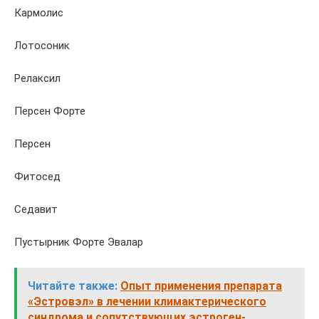
Кармолис
Лотосоник
Релаксил
Персен Форте
Персен
Фитосед
Седавит
Пустырник Форте Эвалар
Читайте также:
Опыт применения препарата
«Эстровэл» в лечении климактерического
синдрома и сопутствующих эстроген-