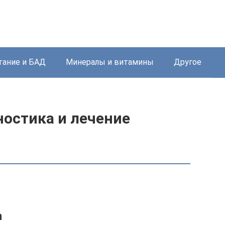
тание и БАД
Минералы и витамины
Другое
ностика и лечение
а