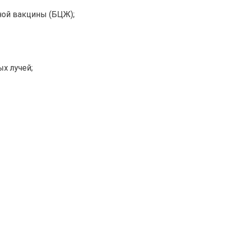
ной вакцины (БЦЖ);
х лучей;