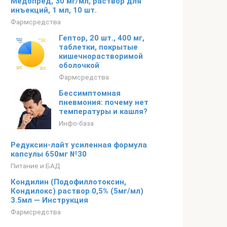
Медопред, 30 мг/мл, раствор для
инъекций, 1 мл, 10 шт.
Фармсредства
Гептор, 20 шт., 400 мг,
таблетки, покрытые
кишечнорастворимой
оболочкой
Фармсредства
Бессимптомная
пневмония: почему нет
температуры и кашля?
Инфо-база
Редуксин-лайт усиленная формула
капсулы 650мг №30
Питание и БАД
Кондилин (Подофиллотоксин,
Кондилокс) раствор 0,5% (5мг/мл)
3.5мл — Инструкция
Фармсредства