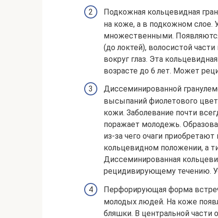
Подкожная кольцевидная грану
на коже, а в подкожном слое. 
множественными. Появляются 
(до локтей), волосистой части 
вокруг глаз. Эта кольцевидная
возрасте до 6 лет. Может рец
Диссеминированной гранулем
высыпаний фиолетового цвета
кожи. Заболевание почти всег
поражает молодежь. Образова
из-за чего очаги приобретают
кольцевидном положении, а т
Диссеминированная кольцевид
рецидивирующему течению. Ус
Перфорирующая форма встреча
молодых людей. На коже появ
бляшки. В центральной части 