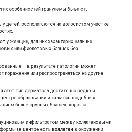
угих особенностей гранулемы бывают:
у детей, располагаются на волосистом участке
остях.
т у женщин, для них характерно наличие
невых или фиолетовых бляшек без
ованные – в результате патологии может
г поражения или распространяться на другие
 этот тип дерматоза достаточно редко и
в центре образований и желатиноподобных
анием более крупных бляшек, корок и
муциновым инфильтратом между коллагеновыми
 формы (в центре есть
коллаген
в окружении