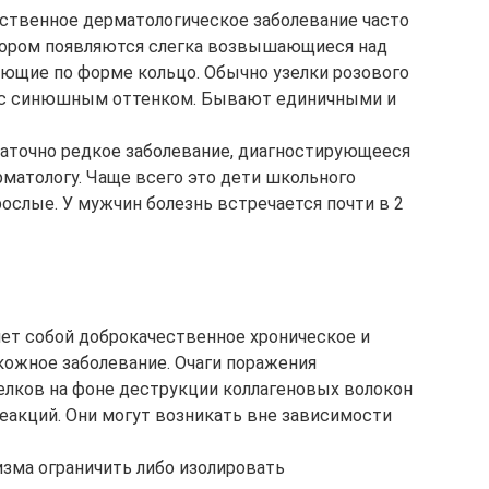
ственное дерматологическое заболевание часто
тором появляются слегка возвышающиеся над
ющие по форме кольцо. Обычно узелки розового
и с синюшным оттенком. Бывают единичными и
аточно редкое заболевание, диагностирующееся
рматологу. Чаще всего это дети школьного
ослые. У мужчин болезнь встречается почти в 2
ет собой доброкачественное хроническое и
жное заболевание. Очаги поражения
елков на фоне деструкции коллагеновых волокон
еакций. Они могут возникать вне зависимости
изма ограничить либо изолировать