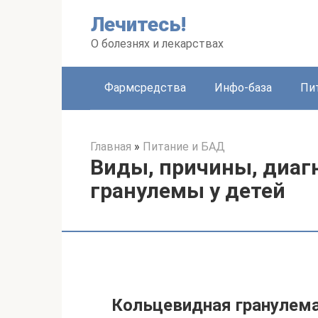
Перейти
Лечитесь!
к
контенту
О болезнях и лекарствах
Фармсредства
Инфо-база
Пи
Главная
»
Питание и БАД
Виды, причины, диаг
гранулемы у детей
Кольцевидная гранулем