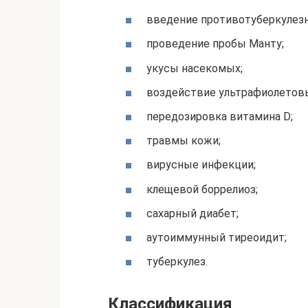
введение противотуберкулез
проведение пробы Манту;
укусы насекомых;
воздействие ультрафиолетовы
передозировка витамина D;
травмы кожи;
вирусные инфекции;
клещевой боррелиоз;
сахарный диабет;
аутоиммунный тиреоидит;
туберкулез.
Классификация