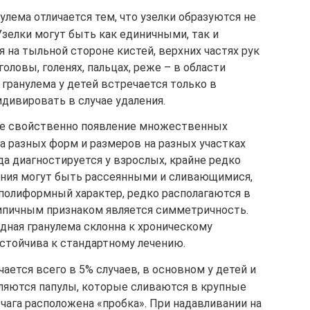
лема отличается тем, что узелки образуются не
Узелки могут быть как единичными, так и
на тыльной стороне кистей, верхних частях рук
головы, голенях, пальцах, реже – в области
 гранулема у детей встречается только в
идивировать в случае удаления.
е свойственно появление множественных
 разных форм и размеров на разных участках
да диагностируется у взрослых, крайне редко
ния могут быть рассеянными и сливающимися,
 полиформный характер, редко располагаются в
ипичным признаком является симметричность.
ная гранулема склонна к хроническому
тойчива к стандартному лечению.
ется всего в 5% случаев, в основном у детей и
ляются папулы, которые сливаются в крупные
очага расположена «пробка». При надавливании на